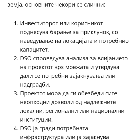
земја, основните чекори се слични:
Инвеститорот или корисникот
поднесува барање за приклучок, со
наведување на локацијата и потребниот
капацитет.
DSO спроведува анализа за влијанието
на проектот врз мрежата и утврдува
дали се потребни зајакнувања или
надградби.
Проектот мора да ги обезбеди сите
неопходни дозволи од надлежните
локални, регионални или национални
институции.
DSO ја гради потребната
инфраструктура или ја зајакнува