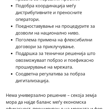
Подобра координација меѓу
дистрибутивните и преносните
оператори.
Поедноставување на процедурите за
дозволи на национално ниво.
Поголема примена на флексибилни
договори за приклучување.
Поддршка за технички решенија што
овозможуваат побрзо и поефикасно
проширување на мрежата.
Соодветна регулатива за побрза
дигитализација.
Нема универзално решение – секоја земја
мора да најде баланс меѓу економска
ефикасност, проширување на мрежата и фер