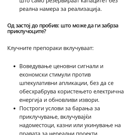
што само резервираат капацитет без
реална намера за реализација.
Од застој до пробив: што може да ги забрза
приклучоците?
Клучните препораки вклучуваат:
Воведување ценовни сигнали и
економски стимули против
шпекулативни апликации, без да се
обесхрабрува користењето електрична
енергија и обновливи извори.
Построги услови за барања за
приклучување, вклучувајќи
надоместоци, казни или укинување на
правата за нереални проекти.