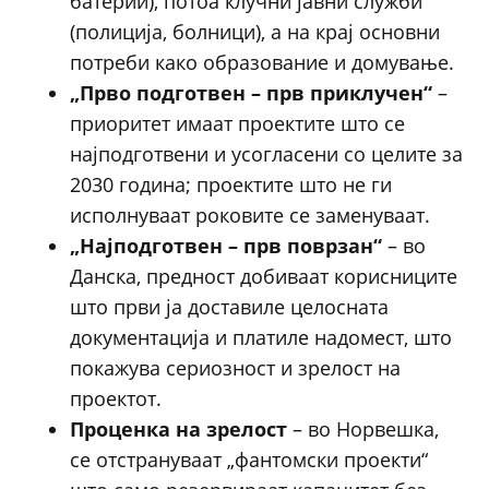
батерии), потоа клучни јавни служби
(полиција, болници), а на крај основни
потреби како образование и домување.
„Прво подготвен – прв приклучен“
–
приоритет имаат проектите што се
најподготвени и усогласени со целите за
2030 година; проектите што не ги
исполнуваат роковите се заменуваат.
„Најподготвен – прв поврзан“
– во
Данска, предност добиваат корисниците
што први ја доставиле целосната
документација и платиле надомест, што
покажува сериозност и зрелост на
проектот.
Проценка на зрелост
– во Норвешка,
се отстрануваат „фантомски проекти“