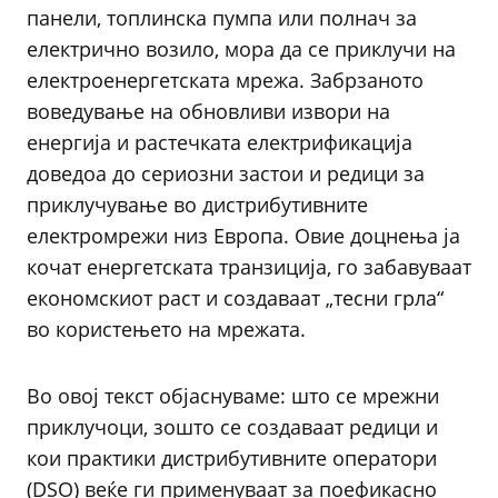
панели, топлинска пумпа или полнач за
електрично возило, мора да се приклучи на
електроенергетската мрежа. Забрзаното
воведување на обновливи извори на
енергија и растечката електрификација
доведоа до сериозни застои и редици за
приклучување во дистрибутивните
електромрежи низ Европа. Овие доцнења ја
кочат енергетската транзиција, го забавуваат
економскиот раст и создаваат „тесни грла“
во користењето на мрежата.
Во овој текст објаснуваме: што се мрежни
приклучоци, зошто се создаваат редици и
кои практики дистрибутивните оператори
(DSO) веќе ги применуваат за поефикасно