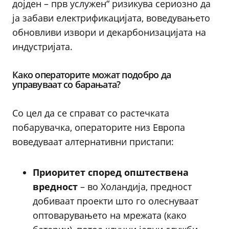
дојден – прв услужен“ ризикува сериозно да
ја забави електрификацијата, воведувањето
обновливи извори и декарбонизацијата на
индустријата.
Како операторите можат подобро да
управуваат со барањата?
Со цел да се справат со растечката
побарувачка, операторите низ Европа
воведуваат алтернативни пристапи:
Приоритет според општествена
вредност
– во Холандија, предност
добиваат проекти што го олеснуваат
оптоварувањето на мрежата (како