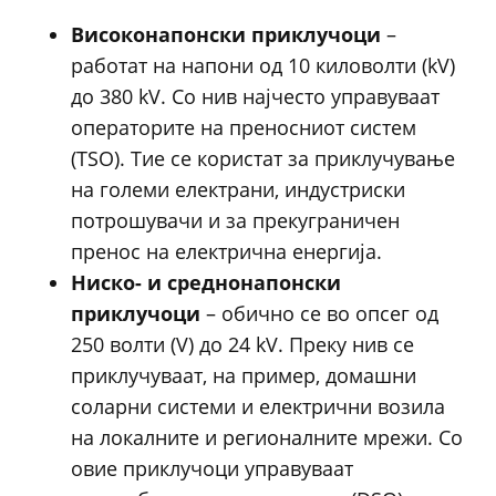
Високонапонски приклучоци
–
работат на напони од 10 киловолти (kV)
до 380 kV. Со нив најчесто управуваат
операторите на преносниот систем
(TSO). Тие се користат за приклучување
на големи електрани, индустриски
потрошувачи и за прекуграничен
пренос на електрична енергија.
Ниско- и среднонапонски
приклучоци
– обично се во опсег од
250 волти (V) до 24 kV. Преку нив се
приклучуваат, на пример, домашни
соларни системи и електрични возила
на локалните и регионалните мрежи. Со
овие приклучоци управуваат