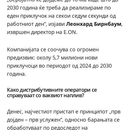
2030 година ќе треба да реализираме по
еден приклучок на секои седум секунди од
работниот ден“, изјави
Леонхард Бирнбаум
,
извршен директор на E.ON.
Компанијата се соочува со огромен
предизвик: околу 5,7 милиони нови
приклучоци во периодот од 2024 до 2030
година.
Како дистрибутивните оператори се
справуваат со ваквиот наплив?
Денес, најчестиот пристап е принципот „прв
дојден – прв услужен“, односно барањата се
обработуваат по редоследот на