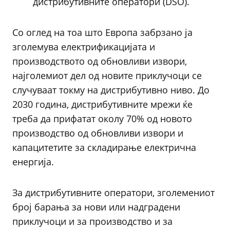
дистрибутивните оператори (DSO).
Со оглед на тоа што Европа забрзано ја
зголемува електрификацијата и
производството од обновливи извори,
најголемиот дел од новите приклучоци се
случуваат токму на дистрибутивно ниво. До
2030 година, дистрибутивните мрежи ќе
треба да прифатат околу 70% од новото
производство од обновливи извори и
капацитетите за складирање електрична
енергија.
За дистрибутивните оператори, зголемениот
број барања за нови или надградени
приклучоци и за производство и за