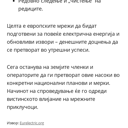
Редовно следење и „чистење“ на
редиците.
Целта е европските мрежи да бидат
подготвени за повеќе електрична енергија и
обновливи извори – денешните доцнења да
се претворат во утрешни успеси.
Сега останува на земјите членки и
операторите да ги претворат овие насоки во
конкретни национални планови и мерки.
Начинот на спроведување ќе го одреди
вистинското влијание на мрежните
приклучоци.
Извор:
Eurelectric.org