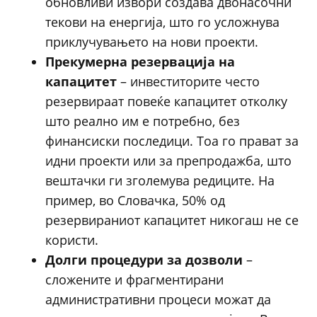
обновливи извори создава двонасочни
текови на енергија, што го усложнува
приклучувањето на нови проекти.
Прекумерна резервација на
капацитет
– инвеститорите често
резервираат повеќе капацитет отколку
што реално им е потребно, без
финансиски последици. Тоа го прават за
идни проекти или за препродажба, што
вештачки ги зголемува редиците. На
пример, во Словачка, 50% од
резервираниот капацитет никогаш не се
користи.
Долги процедури за дозволи
–
сложените и фрагментирани
административни процеси можат да