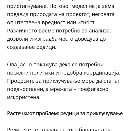
пристигнување. Но, овој модел не ја зема
предвид природата на проектот, неговата
општествена вредност или итност.
Различното време потребно за анализа,
дозволи и изградба често доведува до
создавање редици.
Ова јасно покажува дека се потребни
посилни политики и подобра координација.
Процесите за приклучување мора да станат
поедноставни, а мрежата – поефикасно
искористена.
Растечкиот проблем: редици за приклучување
Редиците се создаваат кога барањата од