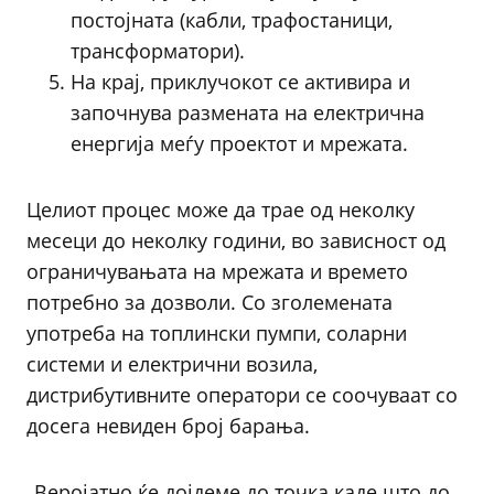
постојната (кабли, трафостаници,
трансформатори).
На крај, приклучокот се активира и
започнува размената на електрична
енергија меѓу проектот и мрежата.
Целиот процес може да трае од неколку
месеци до неколку години, во зависност од
ограничувањата на мрежата и времето
потребно за дозволи. Со зголемената
употреба на топлински пумпи, соларни
системи и електрични возила,
дистрибутивните оператори се соочуваат со
досега невиден број барања.
„Веројатно ќе дојдеме до точка каде што до