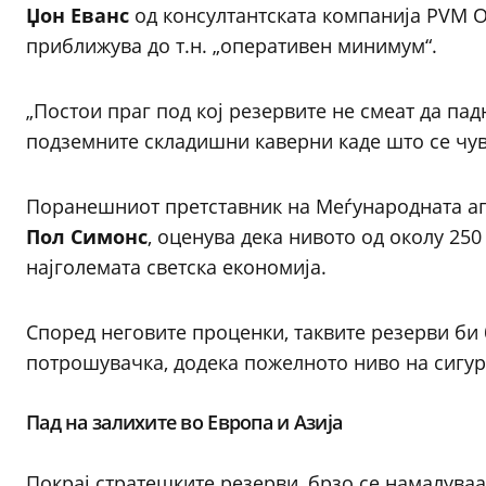
Џон Еванс
од консултантската компанија PVM Oi
приближува до т.н. „оперативен минимум“.
„Постои праг под кој резервите не смеат да пад
подземните складишни каверни каде што се чув
Поранешниот претставник на Меѓународната аген
Пол Симонс
, оценува дека нивото од околу 25
најголемата светска економија.
Според неговите проценки, таквите резерви би
потрошувачка, додека пожелното ниво на сигурн
Пад на залихите во Европа и Азија
Покрај стратешките резерви, брзо се намалува