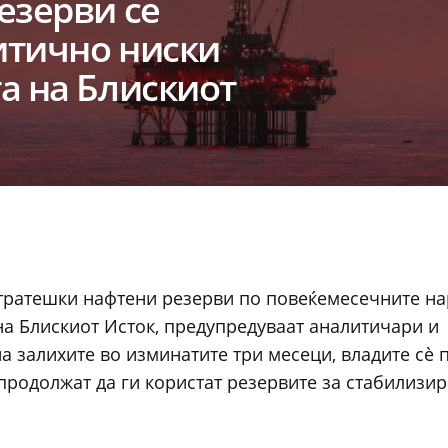
езерви се
итично ниски
а на Блискиот
 стратешки нафтени резерви по повеќемесечните 
а Блискиот Исток, предупредуваат аналитичари и
 залихите во изминатите три месеци, владите сè 
продолжат да ги користат резервите за стабилизи