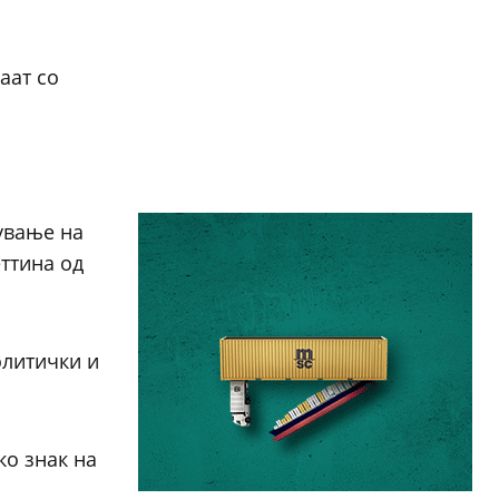
аат со
ување на
еттина од
олитички и
ко знак на