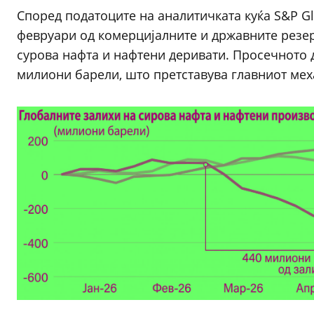
Според податоците на аналитичката куќа S&P Glo
февруари од комерцијалните и државните резе
сурова нафта и нафтени деривати. Просечното 
милиони барели, што претставува главниот ме