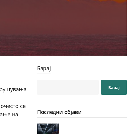
Барај
Барај
нарушувања
почесто се
Последни објави
рање на