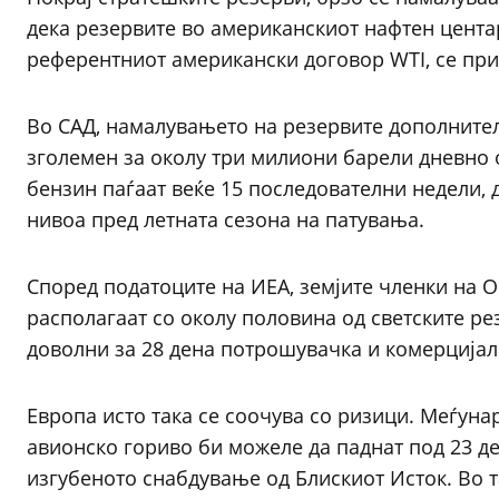
дека резервите во американскиот нафтен цента
референтниот американски договор WTI, се при
Во САД, намалувањето на резервите дополнителн
зголемен за околу три милиони барели дневно 
бензин паѓаат веќе 15 последователни недели, 
нивоа пред летната сезона на патувања.
Според податоците на ИЕА, земјите членки на О
располагаат со околу половина од светските ре
доволни за 28 дена потрошувачка и комерцијалн
Европа исто така се соочува со ризици. Меѓуна
авионско гориво би можеле да паднат под 23 де
изгубеното снабдување од Блискиот Исток. Во 