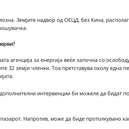
иозна. Земјите надвор од ОЕЦД, без Кина, располаг
рошувачка.
зерви?
ата агенција за енергија веќе започна со ослобод
те 32 земји членки. Тоа претставува околу една п
јата.
а дополнителни интервенции би можеле да бидат п
пазарот. Напротив, може да биде протолкувано ка