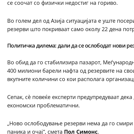
се соочат со физички недостиг на гориво.
Во голем дел од Азија ситуацијата е уште посер
резерви што покриваат само околу 22 дена пот
Политичка дилема: дали да се ослободат нови ре
Во обид да го стабилизира пазарот, Меѓународн
400 милиони барели нафта од резервите на свои
вкупните количини со кои располага организаци
Сепак, сè повеќе експерти предупредуваат дек
економски проблематични.
„Ново ослободување резерви нема да го смири 
паника и очај“, смета
Пол Симонс
.