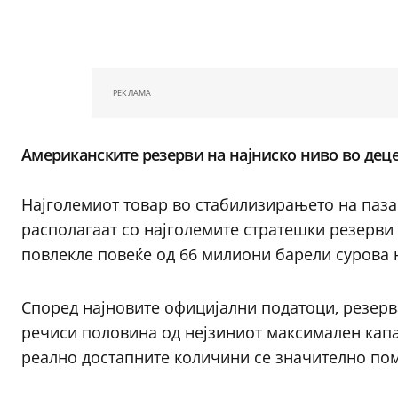
РЕКЛАМА
Американските резерви на најниско ниво во дец
Најголемиот товар во стабилизирањето на паза
располагаат со најголемите стратешки резерви в
повлекле повеќе од 66 милиони барели сурова н
Според најновите официјални податоци, резерв
речиси половина од нејзиниот максимален капа
реално достапните количини се значително по