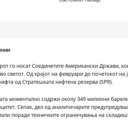
ении
рот го носат Соединетите Американски Држави, ко
о светот. Од крајот на февруари до почетокот на 
афта од Стратешката нафтена резерва (SPR).
ата моментално содржи околу 349 милиони барели
цитет. Сепак, дел од аналитичарите предупредуваа
мали поради техничките ограничувања на складиш