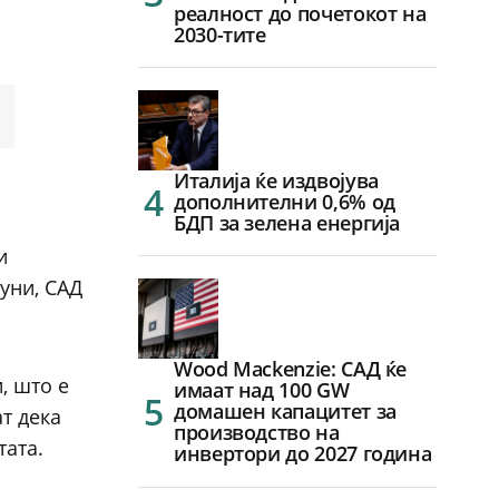
реалност до почетокот на
2030-тите
Италија ќе издвојува
дополнителни 0,6% од
БДП за зелена енергија
и
јуни, САД
Wood Mackenzie: САД ќе
, што е
имаат над 100 GW
домашен капацитет за
т дека
производство на
тата.
инвертори до 2027 година