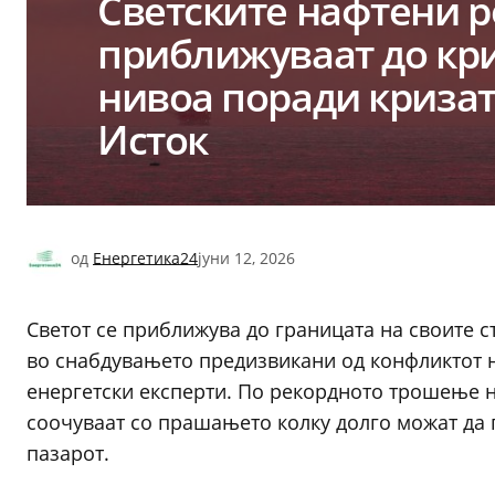
Светските нафтени р
приближуваат до кр
нивоа поради кризат
Исток
од
Енергетика24
јуни 12, 2026
Светот се приближува до границата на своите
во снабдувањето предизвикани од конфликтот н
енергетски експерти. По рекордното трошење на
соочуваат со прашањето колку долго можат да 
пазарот.