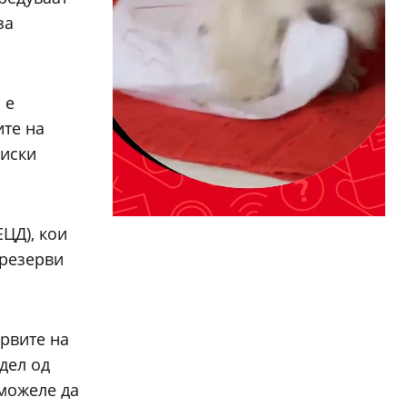
за
 е
ите на
ниски
ЦД), кои
 резерви
ервите на
дел од
 можеле да