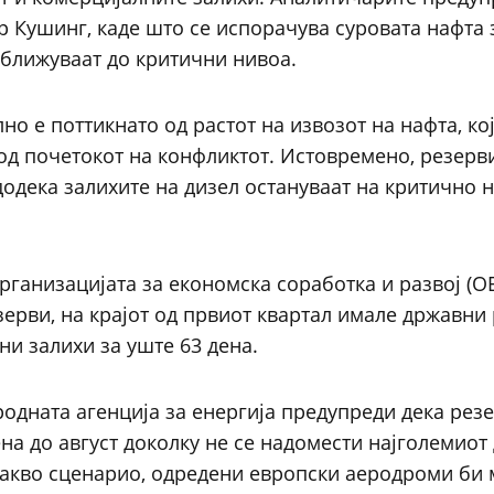
р Кушинг, каде што се испорачува суровата нафта 
ближуваат до критични нивоа.
о е поттикнато од растот на извозот на нафта, кој
од почетокот на конфликтот. Истовремено, резерв
додека залихите на дизел остануваат на критично 
рганизацијата за економска соработка и развој (ОЕ
зерви, на крајот од првиот квартал имале државни
и залихи за уште 63 дена.
родната агенција за енергија предупреди дека рез
на до август доколку не се надомести најголемиот 
такво сценарио, одредени европски аеродроми би