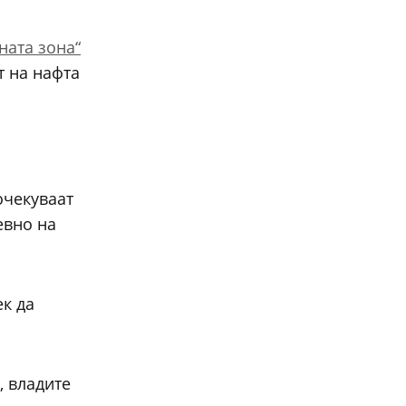
ната зона“
т на нафта
очекуваат
евно на
ек да
, владите