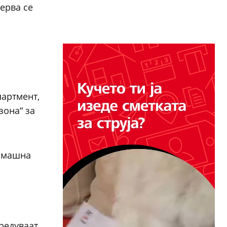
ерва се
партмент,
зона“ за
домашна
редуваат