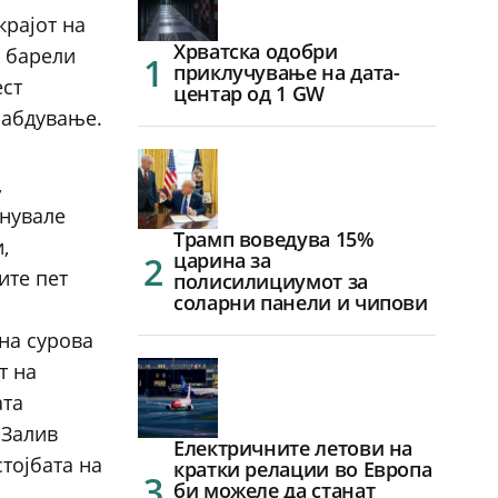
крајот на
Хрватска одобри
и барели
приклучување на дата-
ест
центар од 1 GW
набдување.
,
гнувале
Трамп воведува 15%
,
царина за
ите пет
полисилициумот за
соларни панели и чипови
на сурова
т на
ата
 Залив
Електричните летови на
тојбата на
кратки релации во Европа
би можеле да станат