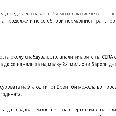
едупреди дека пазарот би можел да влезе во „црве
та продолжи и не се обнови нормалниот транспор
ста околу снабдувањето, аналитичарите на CERA 
а да се намали за најмалку 2,4 милиони барели дн
суровата нафта од типот Брент би можела во прос
 годината.
а да создава неизвесност на енергетските пазари