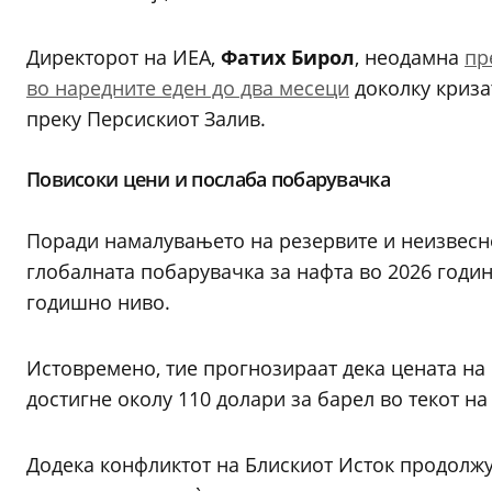
Директорот на ИЕА,
Фатих Бирол
, неодамна
пр
во наредните еден до два месеци
доколку криза
преку Персискиот Залив.
Повисоки цени и послаба побарувачка
Поради намалувањето на резервите и неизвесно
глобалната побарувачка за нафта во 2026 годин
годишно ниво.
Истовремено, тие прогнозираат дека цената на 
достигне околу 110 долари за барел во текот на
Додека конфликтот на Блискиот Исток продолжув