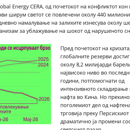
bal Energy CERA, од почетокот на конфликтот кон 
рви ширум светот се повлечени околу 440 милион
дневно намалување на залихите изнесува околу ш
ханизам за ублажување на шокот од нарушеното с
Пред почетокот на кризата
глобалните резерви дости
околу 8,2 милијарди барели
највисоко ниво во последн
години, потпомогнати од
интензивното складирање 
нафта во Кина. Но прекино
поголемиот дел од нафтен
трговија преку Персискиот
драматично ја промени сос
светскиот пазар.