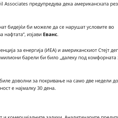
l Associates предупредува дека американската рез
нат бидејќи би можеле да се нарушат условите во
а нафтата“, изјави
Еванс
.
ција за енергија (ИЕА) и американскиот Стејт де
0 милиони барели би било „далеку под комфорната 
 биле доволни за покривање на само две недели 
ост е најмалку 30 дена.
ат и комерцијалните залихи. Аналитичарите предуп