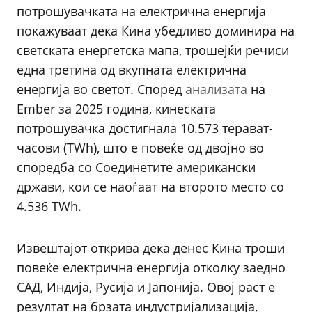
потрошувачката на електрична енергија
покажуваат дека Кина убедливо доминира на
светската енергетска мапа, трошејќи речиси
една третина од вкупната електрична
енергија во светот. Според
анализата
на
Ember за 2025 година, кинеската
потрошувачка достигнала 10.573 терават-
часови (TWh), што е повеќе од двојно во
споредба со Соединетите американски
држави, кои се наоѓаат на второто место со
4.536 TWh.
Извештајот открива дека денес Кина троши
повеќе електрична енергија отколку заедно
САД, Индија, Русија и Јапонија. Овој раст е
резултат на брзата индустријализација,