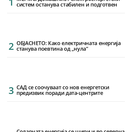
систем останува стабилен и подготвен
ОБЈАСНЕТО: Како електричната енергија
станува поевтина од „нула“
САД се соочуваат со нов енергетски
предизвик поради дата-центрите
Соларната енергија се шири и во северна