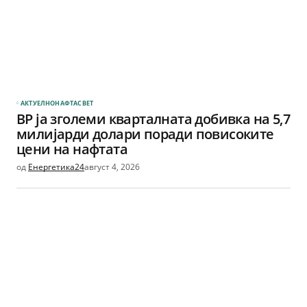
АКТУЕЛНО
НАФТА
СВЕТ
BP ја зголеми кварталната добивка на 5,7
милијарди долари поради повисоките
цени на нафтата
од
Енергетика24
август 4, 2026