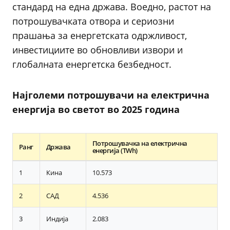
стандард на една држава. Воедно, растот на
потрошувачката отвора и сериозни
прашања за енергетската одржливост,
инвестициите во обновливи извори и
глобалната енергетска безбедност.
Најголеми потрошувачи на електрична
енергија во светот во 2025 година
Потрошувачка на електрична
Ранг
Држава
енергија (TWh)
1
Кина
10.573
2
САД
4.536
3
Индија
2.083