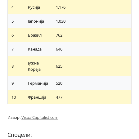
4
Русија
1.176
5
Јапонија
1.030
6
Бразил
762
7
Канада
646
Јужна
8
625
Кореја
9
Германија
520
10
Франција
477
Извор:
VisualCapitalist.com
Сподели: