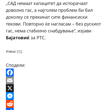
„САД немаат капацитет да испорачаат
доволно гас, а најголем проблем би бил
доколку се прекинат сите финансиски
текови. Повторно ќе нагласам – без рускиот
гас, нема стабилно снабдување“, изјави
Бајатовиќ
за РТС.
Извор:
РТС
Сподели:
Facebook
Email
X
Messenger