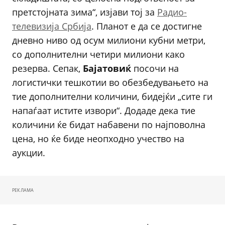
претстојната зима“, изјави тој за
Радио-
телевизија Србија
. Планот е да се достигне
дневно ниво од осум милиони кубни метри,
со дополнителни четири милиони како
резерва. Сепак,
Бајатовиќ
посочи на
логистички тешкотии во обезбедувањето на
тие дополнителни количини, бидејќи „сите ги
напаѓаат истите извори“. Додаде дека тие
количини ќе бидат набавени по најповолна
цена, но ќе биде неопходно учество на
аукции.
РЕКЛАМА