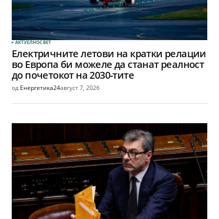
АКТУЕЛНО
СВЕТ
Електричните летови на кратки релации
во Европа би можеле да станат реалност
до почетокот на 2030-тите
од
Енергетика24
август 7, 2026