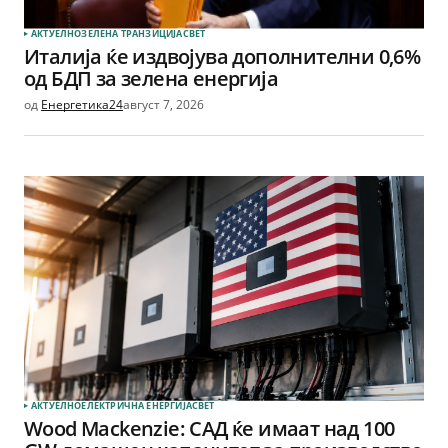
АКТУЕЛНО
ЗЕЛЕНА ТРАНЗИЦИЈА
СВЕТ
Италија ќе издвојува дополнителни 0,6%
од БДП за зелена енергија
од
Енергетика24
август 7, 2026
АКТУЕЛНО
ЕЛЕКТРИЧНА ЕНЕРГИЈА
СВЕТ
Wood Mackenzie: САД ќе имаат над 100