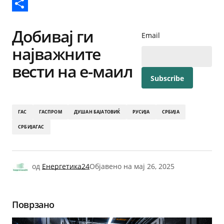
Reddit
Share
Добивај ги
Email
најважните
вести на е-маил
ГАС
ГАСПРОМ
ДУШАН БАЈАТОВИЌ
РУСИЈА
СРБИЈА
СРБИЈАГАС
од
Енергетика24
Објавено на
мај 26, 2025
Поврзано