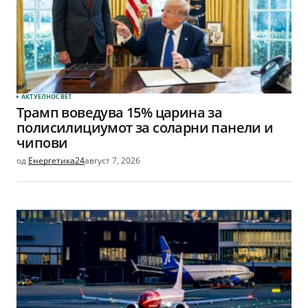
АКТУЕЛНО
СВЕТ
Трамп воведува 15% царина за
полисилициумот за соларни панели и
чипови
од
Енергетика24
август 7, 2026