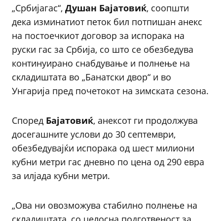
„Србијагас“,
Душан Бајатовиќ
, соопшти
дека изминатиот петок бил потпишан анекс
на постоечкиот договор за испорака на
руски гас за Србија, со што се обезбедува
континуирано снабдување и полнење на
складиштата во „Банатски двор“ и во
Унгарија пред почетокот на зимската сезона.
Според
Бајатовиќ
, анексот ги продолжува
досегашните услови до 30 септември,
обезбедувајќи испорака од шест милиони
кубни метри гас дневно по цена од 290 евра
за илјада кубни метри.
„Ова ни овозможува стабилно полнење на
складиштата, со целосна подготвеност за