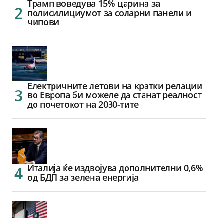
Трамп воведува 15% царина за
полисилициумот за соларни панели и
чипови
Електричните летови на кратки релации
во Европа би можеле да станат реалност
до почетокот на 2030-тите
Италија ќе издвојува дополнителни 0,6%
од БДП за зелена енергија