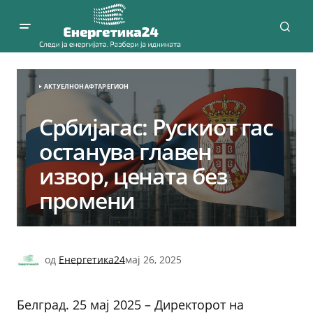
АКТУЕЛНО
НАФТА
РЕГИОН
Србијагас: Рускиот гас
останува главен
извор, цената без
промени
од
Енергетика24
мај 26, 2025
Белград. 25 мај 2025 – Директорот на