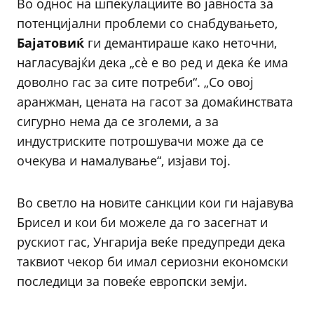
Во однос на шпекулациите во јавноста за
потенцијални проблеми со снабдувањето,
Бајатовиќ
ги демантираше како неточни,
нагласувајќи дека „сѐ е во ред и дека ќе има
доволно гас за сите потреби“. „Со овој
аранжман, цената на гасот за домаќинствата
сигурно нема да се зголеми, а за
индустриските потрошувачи може да се
очекува и намалување“, изјави тој.
Во светло на новите санкции кои ги најавува
Брисел и кои би можеле да го засегнат и
рускиот гас, Унгарија веќе предупреди дека
таквиот чекор би имал сериозни економски
последици за повеќе европски земји.