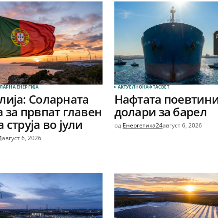
ЛАРНА EНЕРГИЈА
АКТУЕЛНО
НАФТА
СВЕТ
лија: Соларната
Нафтата поевтини
а за првпат главен
долари за барел
 струја во јули
од
Енергетика24
август 6, 2026
4
август 6, 2026