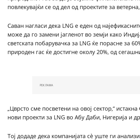
повлекувајќи се од дел од проектите за ветерна
Саван нагласи дека LNG е еден од најефикасни
може да го замени јагленот во земји како Индиј
светската побарувачка за LNG ќе порасне за 60%
природен гас ќе достигне околу 20%, од сегашн
РЕКЛАМА
„Цврсто сме посветени на овој сектор,“ истакна
нови проекти за LNG во Абу Даби, Нигерија и д
Тој додаде дека компанијата сè уште ги анализ