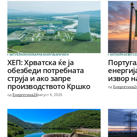
АКТУЕЛНО
НУКЛЕАРНА ЕНЕРГИЈА
РЕГИОН
АКТУЕЛНО
СВЕТ
СО
ХЕП: Хрватска ќе ја
Португа
обезбеди потребната
енергиј
струја и ако запре
извор на
производството Кршко
од
Енергетика2
од
Енергетика24
август 6, 2026