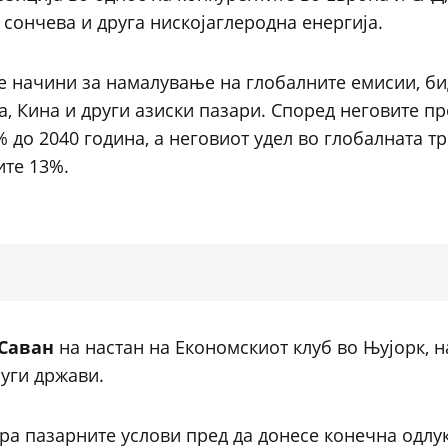
, сончева и друга нискојаглеродна енергија.
те начини за намалување на глобалните емисии, би
а, Кина и други азиски пазари. Според неговите п
 до 2040 година, а неговиот удел во глобалната тр
ите 13%.
Саван
на настан на Економскиот клуб во Њујорк, н
руги држави.
ира пазарните услови пред да донесе конечна одлук