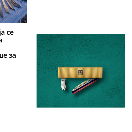
а се
а
ше за