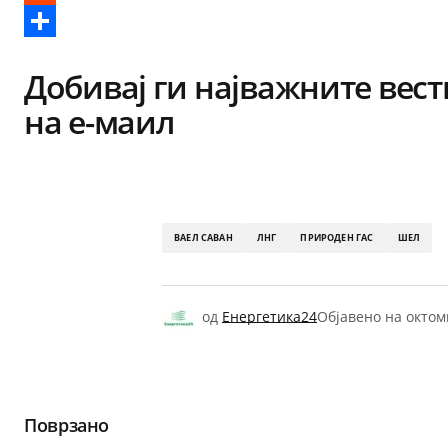
Reddit
Share
Добивај ги најважните вест
на е-маил
ВАЕЛ САВАН
ЛНГ
ПРИРОДЕН ГАС
ШЕЛ
од
Енергетика24
Објавено на
октом
Поврзано