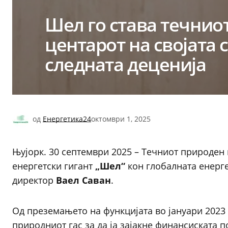
Шел го става течнио
центарот на својата с
следната деценија
од
Енергетика24
октомври 1, 2025
Њујорк. 30 септември 2025 – Течниот природен 
енергетски гигант
„Шел“
кон глобалната енерге
директор
Ваел Саван
.
Од преземањето на функцијата во јануари 2023
природниот гас за да ја зајакне финансиската п