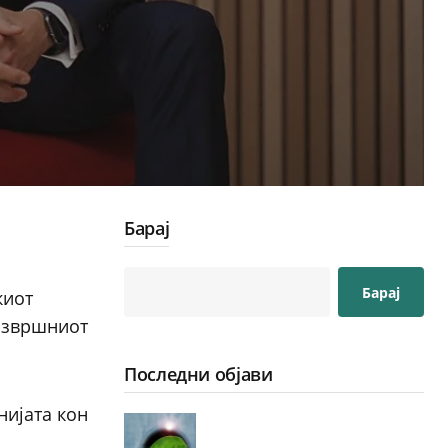
Барај
Барај
киот
 извршниот
Последни објави
нијата кон