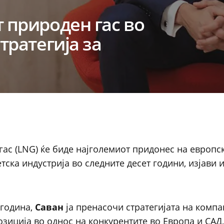
т природен гас во
тратегија за
гас (LNG) ќе биде најголемиот придонес на европс
тска индустрија во следните десет години, изјави
 година,
Саван
ја пренасочи стратегијата на компа
озиција во однос на конкурентите во Европа и САД,