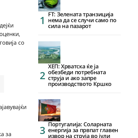
FT: Зелената транзиција
нема да се случи само по
дејќи
сила на пазарот
роценки,
говија со
ХЕП: Хрватска ќе ја
обезбеди потребната
струја и ако запре
производството Кршко
ајавувајќи
Португалија: Соларната
енергија за првпат главен
а за
извор на струја во јули