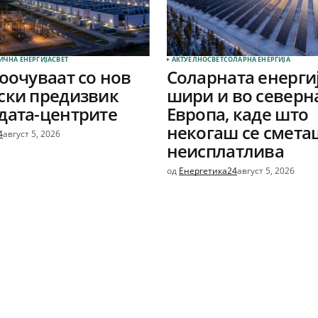
ИЧНА ЕНЕРГИЈА
СВЕТ
АКТУЕЛНО
СВЕТ
СОЛАРНА EНЕРГИЈА
соочуваат со нов
Соларната енергиј
ски предизвик
шири и во северн
дата-центрите
Европа, каде што
некогаш се смета
4
август 5, 2026
неисплатлива
од
Енергетика24
август 5, 2026