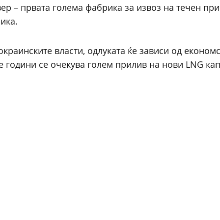
ер – првата голема фабрика за извоз на течен при
ика.
краинските власти, одлуката ќе зависи од економ
е години се очекува голем прилив на нови LNG ка