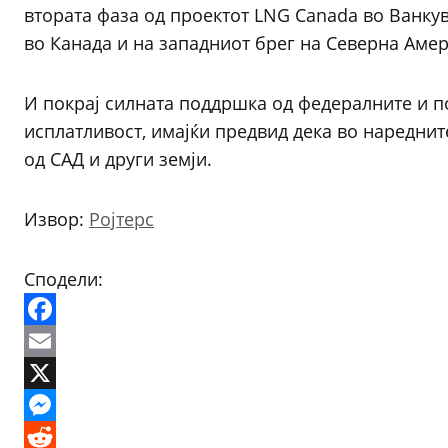
втората фаза од проектот LNG Canada во Ванкув
во Канада и на западниот брег на Северна Амер
И покрај силната поддршка од федералните и по
исплатливост, имајќи предвид дека во нареднит
од САД и други земји.
Извор:
Ројтерс
Сподели:
Facebook
Email
X
Messenger