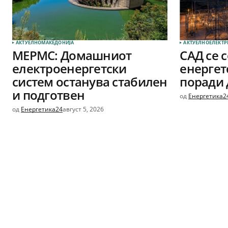
АКТУЕЛНО
МАКЕДОНИЈА
АКТУЕЛНО
ЕЛЕКТР
МЕРМС: Домашниот
САД се 
електроенергетски
енергет
систем останува стабилен
поради 
и подготвен
од
Енергетика2
од
Енергетика24
август 5, 2026