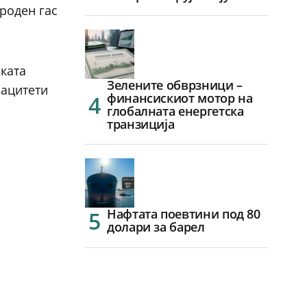
роден гас
ската
Зелените обврзници –
пацитети
финансискиот мотор на
глобалната енергетска
транзиција
Нафтата поевтини под 80
долари за барел