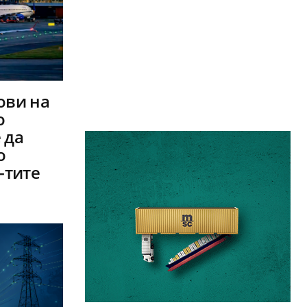
ови на
о
 да
о
-тите