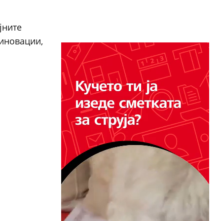
јните
 иновации,