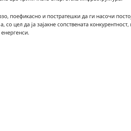
брзо, поефикасно и постратешки да ги насочи посто
, со цел да ја зајакне сопствената конкурентност,
 енергенси.