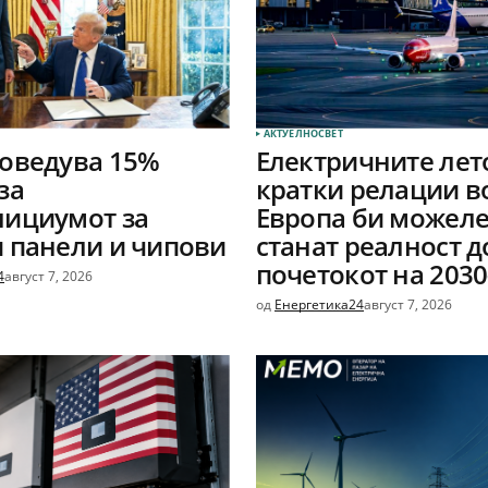
АКТУЕЛНО
СВЕТ
оведува 15%
Електричните лет
за
кратки релации в
лициумот за
Европа би можеле
 панели и чипови
станат реалност д
почетокот на 2030
4
август 7, 2026
од
Енергетика24
август 7, 2026