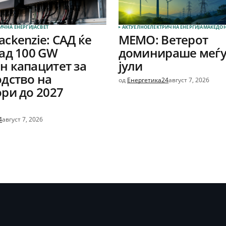
ИЧНА ЕНЕРГИЈА
СВЕТ
АКТУЕЛНО
ЕЛЕКТРИЧНА ЕНЕРГИЈА
МАКЕДОН
ckenzie: САД ќе
МЕМО: Ветерот
ад 100 GW
доминираше меѓу
 капацитет за
јули
дство на
од
Енергетика24
август 7, 2026
ри до 2027
4
август 7, 2026