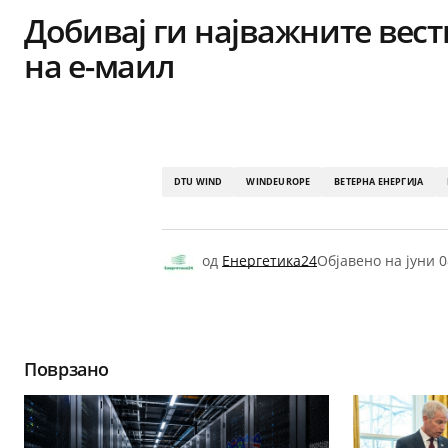
Добивај ги најважните вест
на е-маил
DTU WIND
WINDEUROPE
ВЕТЕРНА ЕНЕРГИЈА
од
Енергетика24
Објавено на
јуни 0
Поврзано