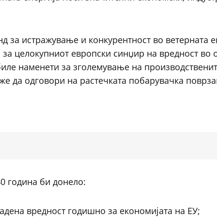
д за истражување и конкурентност во ветерната ен
а за целокупниот европски синџир на вредност во 
 биле наменети за зголемување на производствени
оже да одговори на растечката побарувачка поврза
0 година би донело:
адена вредност годишно за економијата на ЕУ;