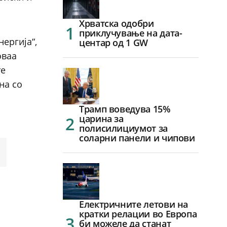
Хрватска одобри
приклучување на дата-
ергија“,
центар од 1 GW
оваа
те
на со
Трамп воведува 15%
царина за
полисилициумот за
соларни панели и чипови
Електричните летови на
кратки релации во Европа
би можеле да станат