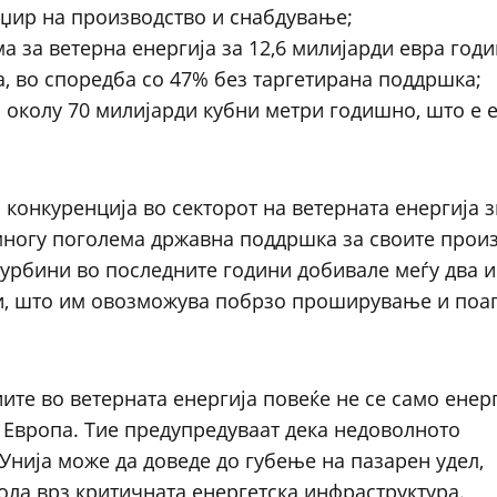
нџир на производство и снабдување;
а за ветерна енергија за 12,6 милијарди евра год
, во споредба со 47% без таргетирана поддршка;
а околу 70 милијарди кубни метри годишно, што е 
 конкуренција во секторот на ветерната енергија 
 многу поголема државна поддршка за своите прои
турбини во последните години добивале меѓу два и
и, што им овозможува побрзо проширување и поа
ите во ветерната енергија повеќе не се само енер
за Европа. Тие предупредуваат дека недоволното
Унија може да доведе до губење на пазарен удел,
ола врз критичната енергетска инфраструктура.