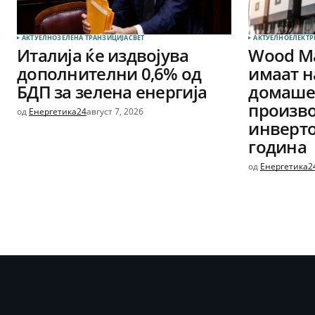
АКТУЕЛНО
ЗЕЛЕНА ТРАНЗИЦИЈА
СВЕТ
АКТУЕЛНО
ЕЛЕКТР
Италија ќе издвојува
Wood Ma
дополнителни 0,6% од
имаат н
БДП за зелена енергија
домашен
произво
од
Енергетика24
август 7, 2026
инверто
година
од
Енергетика2