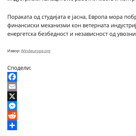
Пораката од студијата е јасна, Европа мора по
финансиски механизми кон ветерната индустрија
енергетска безбедност и независност од увозни
Извор:
Windeurope.org
Сподели:
Facebook
Email
X
Messenger
Reddit
Share