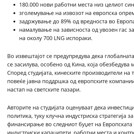
180.000 нови работни места низ целиот си
зголемување на извозот на европска опрем
задржување до 89% од вредноста во Европа
намалување на зависноста од увозен гас з
на околу 700 LNG испораки.
Во извештајот се предупредува дека глобалната
се засилува, особено од Кина, која обезбедува
Според студијата, кинеските производители на 
повеќе јавна поддршка од европските компани
настап на светските пазари.
Авторите на студијата оценуваат дека инвестици
политика, туку клучна индустриска стратегија 
финансирање во следниот буџет на Европската 
индустриски капацитети, работни места и контр