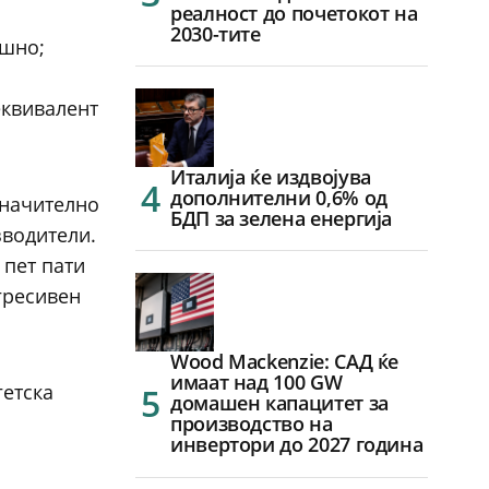
реалност до почетокот на
2030-тите
ишно;
еквивалент
Италија ќе издвојува
дополнителни 0,6% од
значително
БДП за зелена енергија
зводители.
 пет пати
гресивен
Wood Mackenzie: САД ќе
имаат над 100 GW
гетска
домашен капацитет за
производство на
инвертори до 2027 година