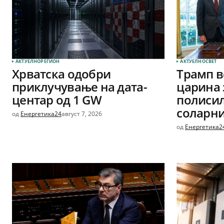
АКТУЕЛНО
РЕГИОН
АКТУЕЛНО
СВЕТ
Хрватска одобри
Трамп в
приклучување на дата-
царина 
центар од 1 GW
полиси
соларни
од
Енергетика24
август 7, 2026
од
Енергетика2