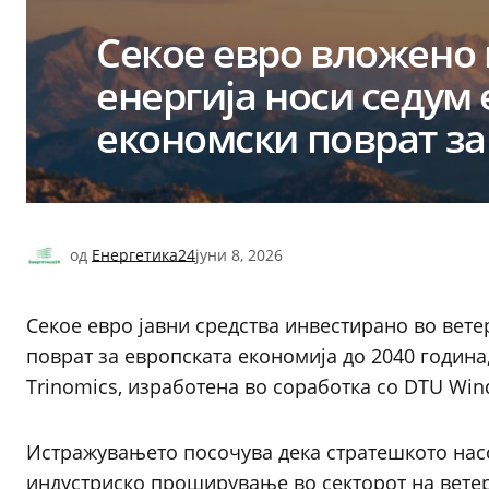
Секое евро вложено 
енергија носи седум
економски поврат за
од
Енергетика24
јуни 8, 2026
Секое евро јавни средства инвестирано во вет
поврат за европската економија до 2040 годин
Trinomics, изработена во соработка со DTU Win
Истражувањето посочува дека стратешкото нас
индустриско проширување во секторот на ветер