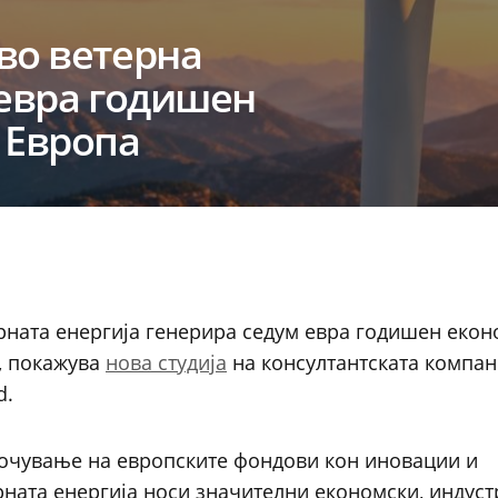
во ветерна
 евра годишен
 Европа
ерната енергија генерира седум евра годишен еко
а, покажува
нова студија
на консултантската компан
d.
очување на европските фондови кон иновации и
ната енергија носи значителни економски, индуст