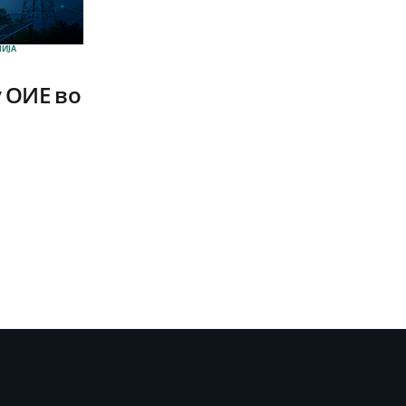
ИЈА
 ОИЕ во