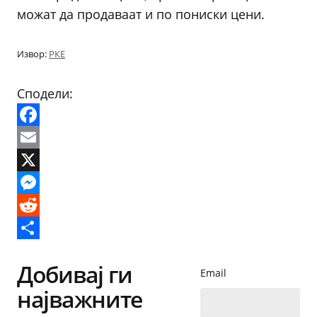
можат да продаваат и по пониски цени.
Извор:
РКЕ
Сподели:
Facebook
Email
X
Messenger
Reddit
Share
Добивај ги
Email
најважните