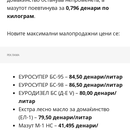
мазутот поевтинува за
0,796 денари по
килограм
.
Новите максимални малопродажни цени се:
РЕКЛАМА
ЕУРОСУПЕР БС-95 –
84,50 денари/литар
ЕУРОСУПЕР БС-98 –
86,50 денари/литар
ЕУРОДИЗЕЛ БС (Д-Е V) –
80,00 денари/
литар
Екстра лесно масло за домаќинство
(ЕЛ-1) –
79,50 денари/литар
Мазут М-1 НС –
41,495 денари/