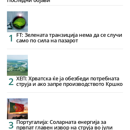
Последни објави
FT: Зелената транзиција нема да се случи
само по сила на пазарот
ХЕП: Хрватска ќе ја обезбеди потребната
струја и ако запре производството Кршко
Португалија: Соларната енергија за
првпат главен извор на струја во јули