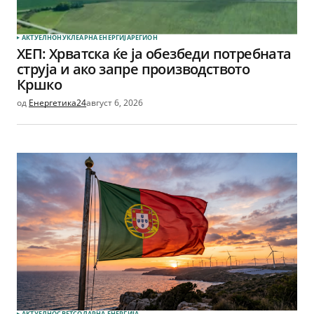
АКТУЕЛНО
НУКЛЕАРНА ЕНЕРГИЈА
РЕГИОН
ХЕП: Хрватска ќе ја обезбеди потребната
струја и ако запре производството
Кршко
од
Енергетика24
август 6, 2026
АКТУЕЛНО
СВЕТ
СОЛАРНА EНЕРГИЈА