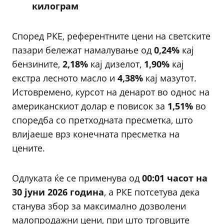
килограм
Според РКЕ, референтните цени на светските
пазари бележат намалување од
0,24%
кај
бензините,
2,18%
кај дизелот,
1,90%
кај
екстра лесното масло и
4,38%
кај мазутот.
Истовремено, курсот на денарот во однос на
американскиот долар е повисок за
1,51%
во
споредба со претходната пресметка, што
влијаеше врз конечната пресметка на
цените.
Одлуката ќе се применува од
00:01 часот на
30 јуни 2026 година
, а РКЕ потсетува дека
станува збор за максимално дозволени
малопродажни цени, при што трговците