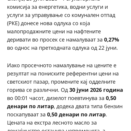
комисија за енергетика, водни услуги и
услуги за управување со комунален отпад
(РКЕ) донесе нова одлука со која
малопродажните цени на нафтените
деривати во просек се намалуваат за
0,27%
во однос на претходната одлука од 22 јуни.
Иако просечното намалување на цените е
резултат на пониските референтни цени на
светскиот пазар, промените кај одделните
горива се различни. Од
30 јуни 2026 година
во 00:01 часот, дизелот поевтинува за
0,50
денари по литар
, додека двата типа бензин
поскапуваат за
0,50 денари по литар
.
Цената на екстра лесното масло за
домаќинство останува непроменета, а