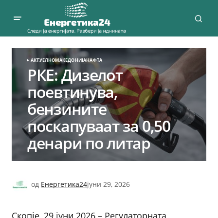
АКТУЕЛНО
МАКЕДОНИЈА
НАФТА
РКЕ: Дизелот
поевтинува,
бензините
поскапуваат за 0,50
денари по литар
од
Енергетика24
јуни 29, 2026
Скопје, 29 јуни 2026 – Регулаторната