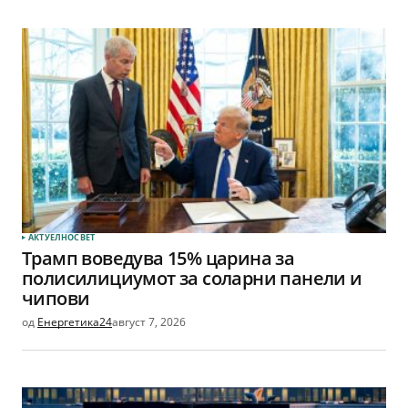
АКТУЕЛНО
СВЕТ
Трамп воведува 15% царина за
полисилициумот за соларни панели и
чипови
од
Енергетика24
август 7, 2026