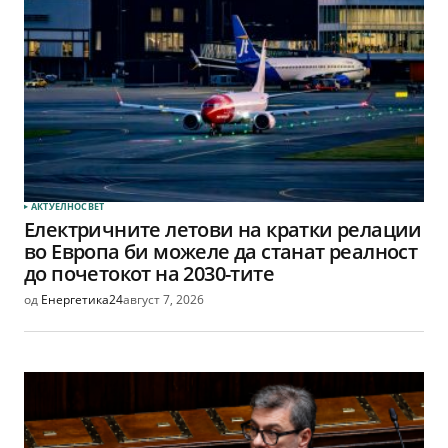
АКТУЕЛНО
СВЕТ
Електричните летови на кратки релации
во Европа би можеле да станат реалност
до почетокот на 2030-тите
од
Енергетика24
август 7, 2026