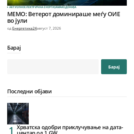
АКТУЕЛНО
ЕЛЕКТРИЧНА ЕНЕРГИЈА
МАКЕДОНИЈА
МЕМО: Ветерот доминираше меѓу ОИЕ
во јули
од
Енергетика24
август 7, 2026
Барај
Барај
Последни објави
Хрватска одобри приклучување на дата-
центар од 1 GW