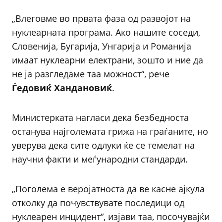
„Влеговме во првата фаза од развојот на
нуклеарната програма. Ако нашите соседи,
Словенија, Бугарија, Унгарија и Романија
имаат нуклеарни електрани, зошто и ние да
не ја разгледаме таа можност“, рече
Ѓедовиќ Хандановиќ
.
Министерката нагласи дека безбедноста
останува најголемата грижа на граѓаните, но
уверува дека сите одлуки ќе се темелат на
научни факти и меѓународни стандарди.
„Поголема е веројатноста да ве касне ајкула
отколку да почувствувате последици од
нуклеарен инцидент“, изјави таа, посочувајќи