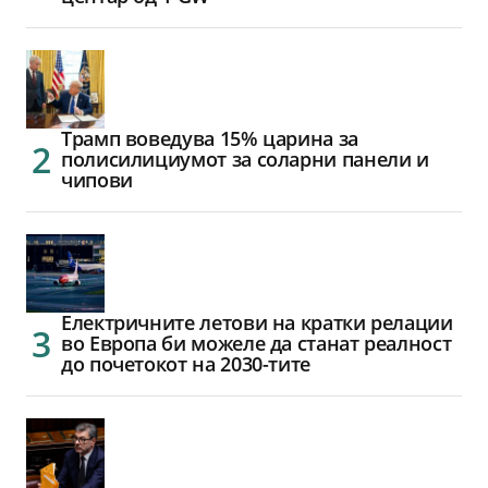
Трамп воведува 15% царина за
полисилициумот за соларни панели и
чипови
Електричните летови на кратки релации
во Европа би можеле да станат реалност
до почетокот на 2030-тите