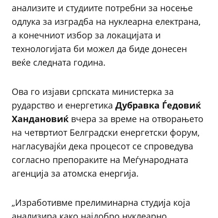
анализите и студиите потребни за носење
одлука за изградба на нуклеарна електрана,
а конечниот избор за локацијата и
технологијата би можел да биде донесен
веќе следната година.
Ова го изјави српската министерка за
рударство и енергетика
Дубравка Ѓедовиќ
Хандановиќ
вчера за време на отворањето
на четвртиот Белградски енергетски форум,
нагласувајќи дека процесот се спроведува
согласно препораките на Меѓународната
агенција за атомска енергија.
„Изработивме прелиминарна студија која
анализира како најдобро нуклеарно