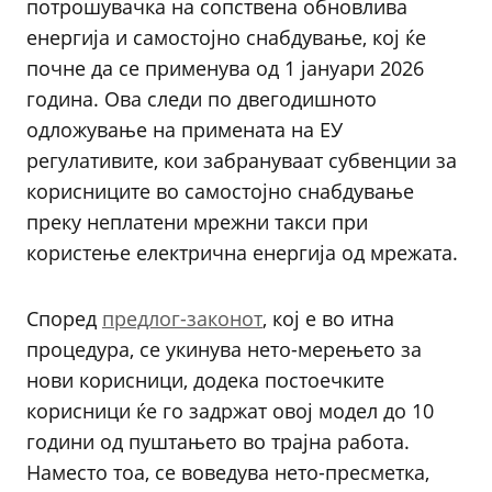
потрошувачка на сопствена обновлива
енергија и самостојно снабдување, кој ќе
почне да се применува од 1 јануари 2026
година. Ова следи по двегодишното
одложување на примената на ЕУ
регулативите, кои забрануваат субвенции за
корисниците во самостојно снабдување
преку неплатени мрежни такси при
користење електрична енергија од мрежата.
Според
предлог-законот
, кој е во итна
процедура, се укинува нето-мерењето за
нови корисници, додека постоечките
корисници ќе го задржат овој модел до 10
години од пуштањето во трајна работа.
Наместо тоа, се воведува нето-пресметка,