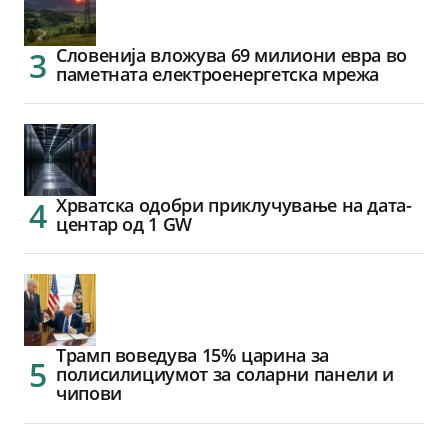
Словенија вложува 69 милиони евра во
паметната електроенергетска мрежа
Хрватска одобри приклучување на дата-
центар од 1 GW
Трамп воведува 15% царина за
полисилициумот за соларни панели и
чипови