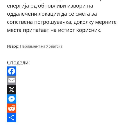
енергија од обновливи извори на
оддалечени локации да се смета за
сопствена потрошувачка, доколку мерните
места припаѓаат на истиот корисник.
Извор:
Парламент на Хрватска
Сподели:
Facebook
Email
X
Messenger
Reddit
Share