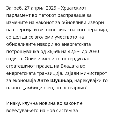
Загреб. 27 април 2025 – Хрватскиот
парламент во петокот расправаше за
измените на Законот за обновливи извори
на енергија и високоефикасна когенерација,
со цел да се зголеми учеството на
обновливите извори во енергетската
потрошувачка од 36,6% на 42,5% до 2030
година. Овие измени го потврдуваат
стратешкиот правец на Владата во
енергетската транзиција, изјави министерот
за економија
Анте Шушњар
, нарекувајќи го
планот „амбициозен, но остварлив“.
Инаку, клучна новина во законт е
воведувањето на нов систем за