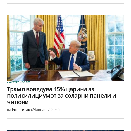
АКТУЕЛНО
СВЕТ
Трамп воведува 15% царина за
полисилициумот за соларни панели и
чипови
од
Енергетика24
август 7, 2026