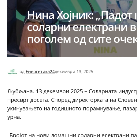
Нина Хојник: „Падот
соларни електрани в
поголем од сите оче
од
Енергетика24
декември 13, 2025
Љубљана. 13 декември 2025 – Соларната индустр
пресврт досега. Според директорката на Словен
укинувањето на годишното порамнување, пазар
урна.
„Бројот на нови домашни соларни електрани па