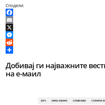
Сподели:
Facebook
Email
X
Messenger
Reddit
Share
Добивај ги најважните вест
на е-маил
ZSFV
НИНА ХОЈНИК
СЛОВЕНИЈА
СОЛАРНА Е