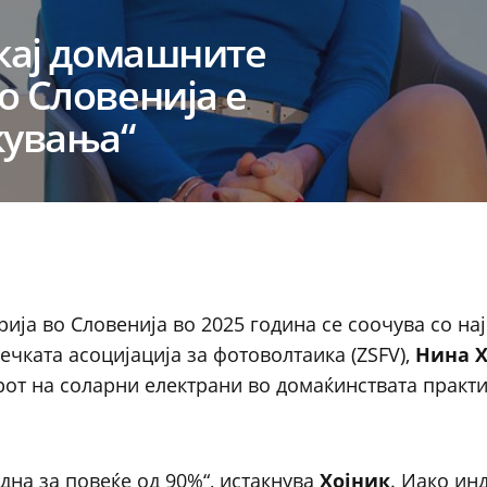
 кај домашните
о Словенија е
кувања“
ија во Словенија во 2025 година се соочува со на
ечката асоцијација за фотоволтаика (ZSFV),
Нина Х
от на соларни електрани во домаќинствата практи
дна за повеќе од 90%“, истакнува
Хојник
. Иако ин