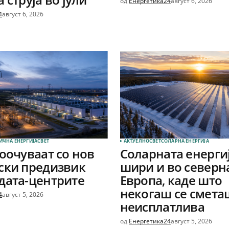
од
Енергетика24
август 6, 2026
4
август 6, 2026
ИЧНА ЕНЕРГИЈА
СВЕТ
АКТУЕЛНО
СВЕТ
СОЛАРНА EНЕРГИЈА
соочуваат со нов
Соларната енергиј
ски предизвик
шири и во северн
дата-центрите
Европа, каде што
некогаш се смета
4
август 5, 2026
неисплатлива
од
Енергетика24
август 5, 2026