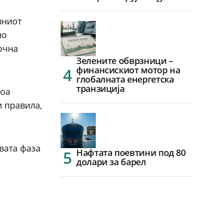
вниот
но
очна
Зелените обврзници –
финансискиот мотор на
глобалната енергетска
транзиција
Тоа
и правила,
овата фаза
Нафтата поевтини под 80
долари за барел