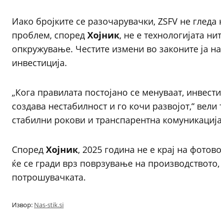
Иако бројките се разочарувачки, ZSFV не гледа 
проблем, според
Хојник
, не е технологијата н
опкружување. Честите измени во законите ја на
инвестиција.
„Кога правилата постојано се менуваат, инвест
создава нестабилност и го кочи развојот,“ вели 
стабилни рокови и транспарентна комуникација
Според
Хојник
, 2025 година не е крај на фотов
ќе се гради врз поврзување на производството
потрошувачката.
Извор:
Nas-stik.si