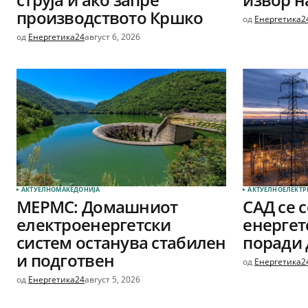
производството Кршко
од
Енергетика2
од
Енергетика24
август 6, 2026
АКТУЕЛНО
МАКЕДОНИЈА
АКТУЕЛНО
ЕЛЕКТР
МЕРМС: Домашниот
САД се 
електроенергетски
енергет
систем останува стабилен
поради 
и подготвен
од
Енергетика2
од
Енергетика24
август 5, 2026