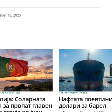
ври 13, 2025
ЛАРНА EНЕРГИЈА
АКТУЕЛНО
НАФТА
СВЕТ
лија: Соларната
Нафтата поевтини
а за првпат главен
долари за барел
 струја во јули