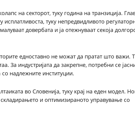
колапс на секторот, туку година на транзиција. Гла
иту исплатливоста, туку непредвидливото регулатор
малуваат довербата и ја отежнуваат секоја долгор
иторите едноставно не можат да пратат што важи. 
таа. За индустријата да закрепне, потребни се јасн
 со надлежните институции.
олтаиката во Словенија, туку крај на еден модел. Н
, складирањето и оптимизираното управување со