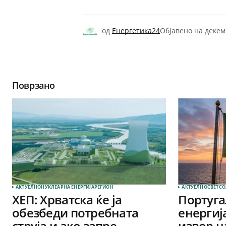
од
Енергетика24
Објавено на
декем
Поврзано
АКТУЕЛНО
НУКЛЕАРНА ЕНЕРГИЈА
РЕГИОН
АКТУЕЛНО
СВЕТ
СО
ХЕП: Хрватска ќе ја
Португа
обезбеди потребната
енергиј
струја и ако запре
извор на