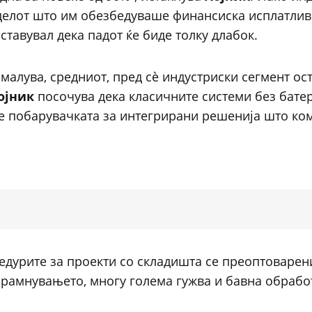
елот што им обезбедуваше финансиска исплатлив
ставувал дека падот ќе биде толку длабок.
амалува, средниот, пред сè индустриски сегмент ос
ојник
посочува дека класичните системи без бате
сте побарувачката за интегрирани решенија што к
цедурите за проекти со складишта се преоптоварен
орамнувањето, многу голема гужва и бавна обработ