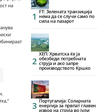
ост на
FT: Зелената транзиција
нема да се случи само по
сила на пазарот
танува
риски
омбинираат
ХЕП: Хрватска ќе ја
обезбеди потребната
струја и ако запре
производството Кршко
и.
ка,“
Португалија: Соларната
енергија за првпат главен
извор на струја во јули