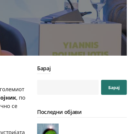
Барај
Барај
јголемиот
ојник
, по
чно се
Последни објави
дустријата