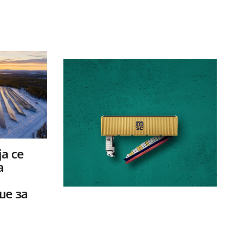
а се
а
ше за