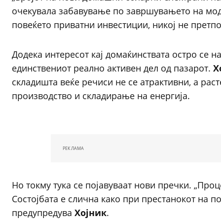
очекувала забавување по завршувањето на мод
повеќето приватни инвестиции, никој не претпо
Додека интересот кај домаќинствата остро се н
единствениот реално активен дел од пазарот.
Х
складишта веќе речиси не се атрактивни, а ра
производство и складирање на енергија.
РЕКЛАМА
Но токму тука се појавуваат нови пречки. „Про
Состојбата е слична како при престанокот на п
предупредува
Хојник
.