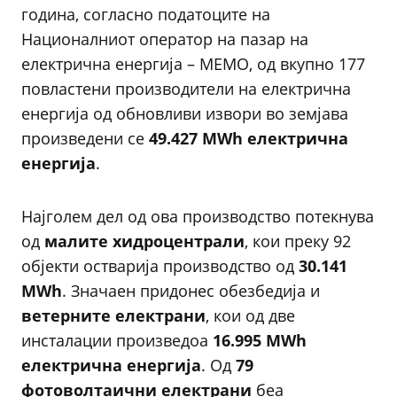
година, согласно податоците на
Националниот оператор на пазар на
електрична енергија – МЕМО, од вкупно 177
повластени производители на електрична
енергија од обновливи извори во земјава
произведени се
49.427 MWh електрична
енергија
.
Најголем дел од ова производство потекнува
од
малите хидроцентрали
, кои преку 92
објекти остварија производство од
30.141
MWh
. Значаен придонес обезбедија и
ветерните електрани
, кои од две
инсталации произведоа
16.995 MWh
електрична енергија
. Од
79
фотоволтаични електрани
беа