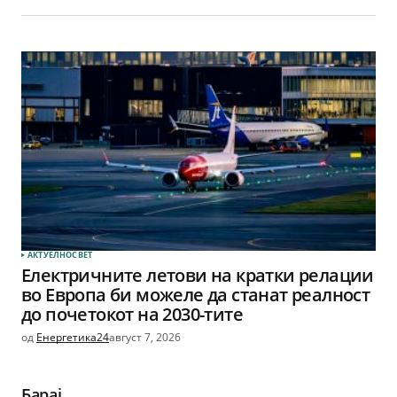
АКТУЕЛНО
СВЕТ
Електричните летови на кратки релации
во Европа би можеле да станат реалност
до почетокот на 2030-тите
од
Енергетика24
август 7, 2026
Барај