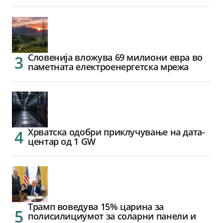
Словенија вложува 69 милиони евра во
паметната електроенергетска мрежа
Хрватска одобри приклучување на дата-
центар од 1 GW
Трамп воведува 15% царина за
полисилициумот за соларни панели и