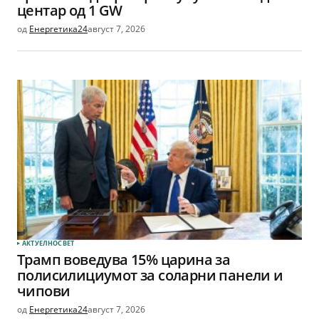
центар од 1 GW
од
Енергетика24
август 7, 2026
АКТУЕЛНО
СВЕТ
Трамп воведува 15% царина за
полисилициумот за соларни панели и
чипови
од
Енергетика24
август 7, 2026