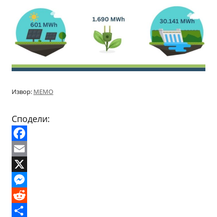
Извор:
МЕМО
Сподели:
Facebook
Email
X
Messenger
Reddit