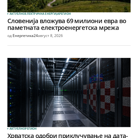
АКТУЕЛНО
ЕЛЕКТРИЧНА ЕНЕРГИЈА
РЕГИОН
Словенија вложува 69 милиони евра во
паметната електроенергетска мрежа
од
Енергетика24
август 8, 2026
АКТУЕЛНО
РЕГИОН
Хрватска одобри приклучување на дата-