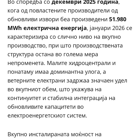
Во споредба со
декември 2025 година
,
кога од повластените производители од
обновливи извори беа произведени
51.980
MWh електрична енергија
, јануари 2026 се
карактеризира со слично ниво на вкупно
производство, при што производствената
структура остана во голема мера
непроменета. Малите хидроцентрали и
понатаму имаа доминантна улога, а
ветерните електрани задржаа значаен удел
во вкупниот обем, што укажува на
континуитет и стабилна интеграција на
обновливите капацитети во
електроенергетскиот систем.
Вкупно инсталираната моќност на