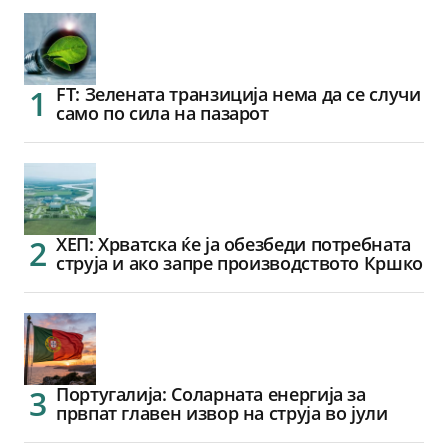
FT: Зелената транзиција нема да се случи
само по сила на пазарот
ХЕП: Хрватска ќе ја обезбеди потребната
струја и ако запре производството Кршко
Португалија: Соларната енергија за
првпат главен извор на струја во јули