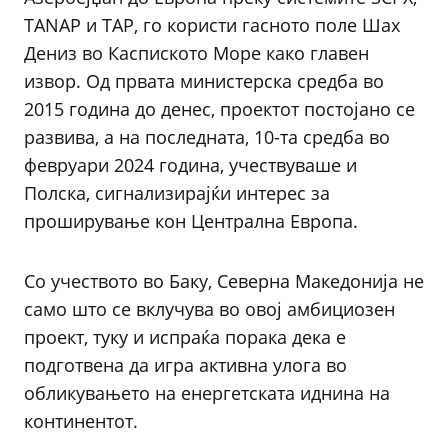
TANAP и TAP, го користи гасното поле Шах
Дениз во Каспиското Море како главен
извор. Од првата министерска средба во
2015 година до денес, проектот постојано се
развива, а на последната, 10-та средба во
февруари 2024 година, учествуваше и
Полска, сигнализирајќи интерес за
проширување кон Централна Европа.
Со учеството во Баку, Северна Македонија не
само што се вклучува во овој амбициозен
проект, туку и испраќа порака дека е
подготвена да игра активна улога во
обликувањето на енергетската иднина на
континентот.