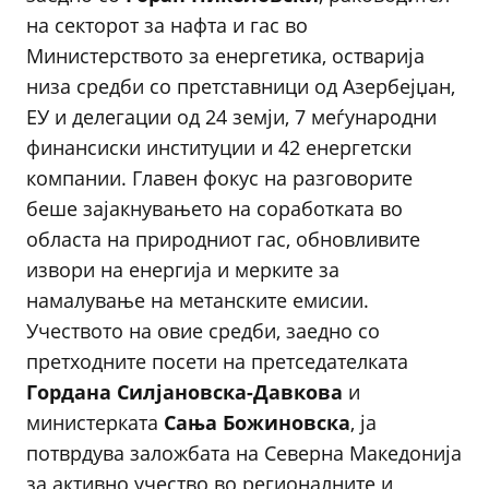
на секторот за нафта и гас во
Министерството за енергетика, остварија
низа средби со претставници од Азербејџан,
ЕУ и делегации од 24 земји, 7 меѓународни
финансиски институции и 42 енергетски
компании. Главен фокус на разговорите
беше зајакнувањето на соработката во
областа на природниот гас, обновливите
извори на енергија и мерките за
намалување на метанските емисии.
Учеството на овие средби, заедно со
претходните посети на претседателката
Гордана Силјановска-Давкова
и
министерката
Сања Божиновска
, ја
потврдува заложбата на Северна Македонија
за активно учество во регионалните и