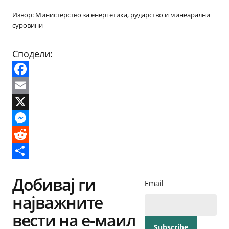
Извор: Министерство за енергетика, рударство и минеарални
суровини
Сподели:
Facebook
Email
X
Messenger
Reddit
Share
Добивај ги
Email
најважните
вести на е-маил