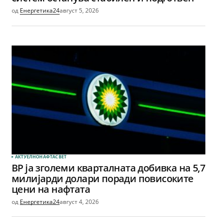
од
Енергетика24
август 5, 2026
АКТУЕЛНО
НАФТА
СВЕТ
BP ја зголеми кварталната добивка на 5,7
милијарди долари поради повисоките
цени на нафтата
од
Енергетика24
август 4, 2026