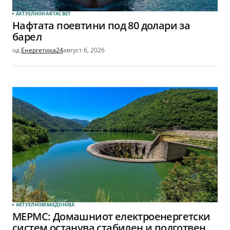
АКТУЕЛНО
НАФТА
СВЕТ
Нафтата поевтини под 80 долари за
барел
од
Енергетика24
август 6, 2026
АКТУЕЛНО
МАКЕДОНИЈА
МЕРМС: Домашниот електроенергетски
систем останува стабилен и подготвен