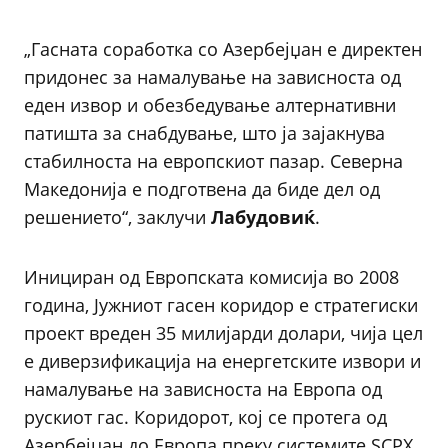
„Гасната соработка со Азербејџан е директен
придонес за намалување на зависноста од
еден извор и обезбедување алтернативни
патишта за снабдување, што ја зајакнува
стабилноста на европскиот пазар. Северна
Македонија е подготвена да биде дел од
решението“, заклучи
Лабудовиќ
.
Инициран од Европската комисија во 2008
година, Јужниот гасен коридор е стратегиски
проект вреден 35 милијарди долари, чија цел
е диверзификација на енергетските извори и
намалување на зависноста на Европа од
рускиот гас. Коридорот, кој се протега од
Азербејџан до Европа преку системите SCPX,