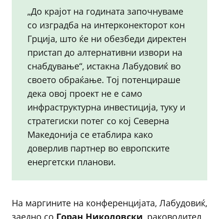
„До крајот на годината започнуваме
со изградба на интерконекторот кон
Грција, што ќе ни обезбеди директен
пристап до алтернативни извори на
снабдување“, истакна Лабудовиќ во
своето обраќање. Тој потенцираше
дека овој проект не е само
инфраструктурна инвестиција, туку и
стратегиски потег со кој Северна
Македонија се етаблира како
доверлив партнер во европските
енергетски планови.
На маргините на конференцијата, Лабудовиќ,
заедно со
Горан Николовски
, раководител