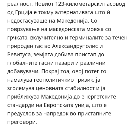
реалност. Новиот 123-километарски гасовод
од Грција е токму алтернативата што ѝ
недостасуваше на Македонија. Со
поврзување на македонската мрежа со
грчката, вклучително и терминалите за течен
природен гас во Александруполис и
Ревитуса, земјата добива пристап до
глобалните гасни пазари и различни
добавувачи. Покрај тоа, овој потег го
намалува геополитичкиот ризик, ја
зголемува ценовната стабилност и ја
приближува Македонија до енергетските
стандарди на Европската унија, што е
предуслов за напредок во пристапните
преговори.