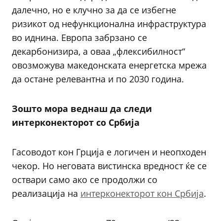
далечно, но е клучно за да се избегне
ризикот од нефункционална инфраструктура
во иднина. Европа забрзано се
декарбонизира, а оваа „флексибилност“
овозможува македонската енергетска мрежа
да остане релевантна и по 2030 година.
Зошто мора веднаш да следи
интерконекторот со Србија
Гасоводот кон Грција е логичен и неопходен
чекор. Но неговата вистинска вредност ќе се
оствари само ако се продолжи со
реализација на
интерконекторот кон Србија
.