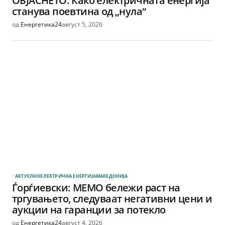
ОБЈАСНЕТО: Како електричната енергија
станува поевтина од „нула“
од
Енергетика24
август 5, 2026
АКТУЕЛНО
ЕЛЕКТРИЧНА ЕНЕРГИЈА
МАКЕДОНИЈА
Ѓорѓиевски: МЕМО бележи раст на
тргувањето, следуваат негативни цени и
аукции на гаранции за потекло
од
Енергетика24
август 4, 2026