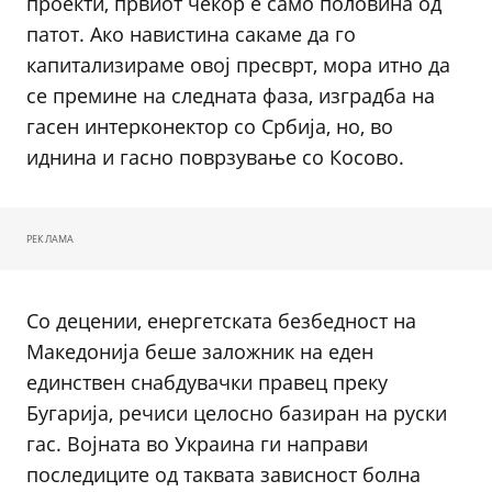
проекти, првиот чекор е само половина од
патот. Ако навистина сакаме да го
капитализираме овој пресврт, мора итно да
се премине на следната фаза, изградба на
гасен интерконектор со Србија, но, во
иднина и гасно поврзување со Косово.
РЕКЛАМА
Со децении, енергетската безбедност на
Македонија беше заложник на еден
единствен снабдувачки правец преку
Бугарија, речиси целосно базиран на руски
гас. Војната во Украина ги направи
последиците од таквата зависност болна