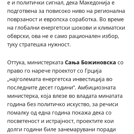
е и политички сигнал, дека Македонија е
подготвена за повисоко ниво на регионална
поврзаност и европска соработка. Во време
на глобални енергетски шокови и климатски
обврски, ова не е само рационален избор,
туку стратешка нужност.
Оттука, министерката
Сања Божиновска
со
право го нарече проектот со Грција
„најголемата енергетска инвестиција во
последните десет години“. Амбициозната
министерка, која влезе во владата минатата
година без политичко искуство, за речиси
помалку од една година покажа дека со
посветеност и истрајност, проектите кои
долги години биле занемарувани поради