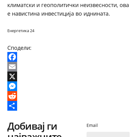
климатски и геополитички неизвесности, ова
е навистина инвестиција во иднината.
Енергетика 24
Сподели:
Facebook
Email
X
Messenger
Reddit
Share
Добивај ги
Email
најважните