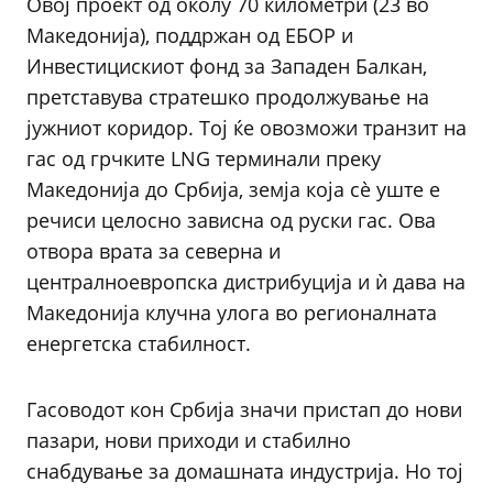
Овој проект од околу 70 километри (23 во
Македонија), поддржан од ЕБОР и
Инвестицискиот фонд за Западен Балкан,
претставува стратешко продолжување на
јужниот коридор. Тој ќе овозможи транзит на
гас од грчките LNG терминали преку
Македонија до Србија, земја која сè уште е
речиси целосно зависна од руски гас. Ова
отвора врата за северна и
централноевропска дистрибуција и ѝ дава на
Македонија клучна улога во регионалната
енергетска стабилност.
Гасоводот кон Србија значи пристап до нови
пазари, нови приходи и стабилно
снабдување за домашната индустрија. Но тој