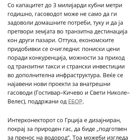
Со капацитет до 3 милијарди кубни метри
годишно, гасоводот може не само да ги
задоволи домашните потреби, туку и да ја
претвори земјата во транзитна дестинација
кон други пазари. Оттука, економските
придобивки се очигледни: пониски цени
поради конкуренција, можности за приход
од транзитни такси и странски инвестиции
во дополнителна инфраструктура. Веќе се
најавени нови проекти за внатрешни
гасоводи (Гостивар–Кичево и Свети Николе–
Велес), поддржани од
ЕБОР
.
Интерконекторот со Грција е дизајниран,
покрај за природен гас, да биде „подготвен
за пренос на водород“. Тоа можеби изгледа