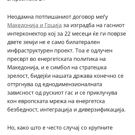
Неодамна потпишаниот договор меѓу
Македонија и Грција
за изградба на гасниот
интерконектор кој за 22 месеци ќе ги поврзе
двете земји не е само билатерален
инфраструктурен проект. Тоа е одлучен
пресврт во енергетската политика на
Македонија, и е симбол на стратешка
зрелост, бидејќи нашата држава конечно се
оттргнува од еднодимензионалната
зависност од рускиот гас и се приклучува
кон европската мрежа на енергетска
безбедност, интеграција и диверзификација.
Но, како што е често случај со крупните