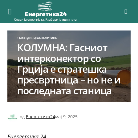
МАКЕДОНИЈА
АНАЛИТИКА
КОЛУМНА: Гасниот
интерконектор со
Грција е стратешка
пресвртница – но не и
последната станица
од
Енергетика24
мај 9, 2025
Енергетика 24