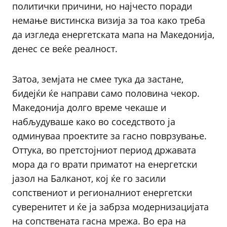
политички причини, но најчесто поради
немање вистинска визија за тоа како треба
да изгледа енергетската мапа на Македонија,
денес се веќе реалност.
Затоа, земјата не смее тука да застане,
бидејќи ќе направи само половина чекор.
Македонија долго време чекаше и
набљудуваше како во соседството ја
одминуваа проектите за гасно поврзување.
Оттука, во претстојниот период државата
мора да го врати приматот на енергетски
јазол на Балканот, кој ќе го засили
сопствениот и регионалниот енергетски
суверенитет и ќе ја забрза модернизацијата
на сопствената гасна мрежа. Во ера на