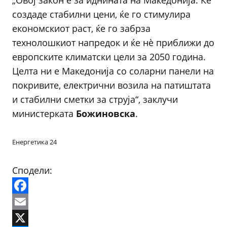
„Овој закон е за иднината на Македонија. Ќе
создаде стабилни цени, ќе го стимулира
економскиот раст, ќе го забрза
технолошкиот напредок и ќе нè приближи до
европските климатски цели за 2050 година.
Целта ни е Македонија со соларни панели на
покривите, електрични возила на патиштата
и стабилни сметки за струја“, заклучи
министерката
Божиновска
.
Енергетика 24
Сподели:
Facebook
Email