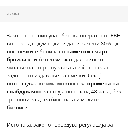
РЕКЛАМА
Законот пропишува обврска операторот ЕВН
во рок од седум години да ги замени 80% од
постоечките броила со
паметни смарт
броила
кои ќе овозможат далечинско
читање на потрошувачката и ќе спречат
задоцнето издавање на сметки. Секој
потрошувач ќе има можност за
промена на
снабдувачот
за струја во рок од 48 часа, без
трошоци за домаќинствата и малите
бизниси.
Исто така, законот воведува регулација за