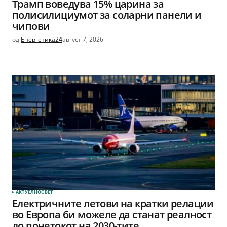
Трамп воведува 15% царина за
полисилициумот за соларни панели и
чипови
од
Енергетика24
август 7, 2026
АКТУЕЛНО
СВЕТ
Електричните летови на кратки релации
во Европа би можеле да станат реалност
до почетокот на 2030-тите