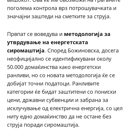
поголема контрола врз потрошувачката и
значајни заштеди на сметките за струја.
Првпат се воведува и
методологија за
утврдување на енергетската
сиромаштија
. Според Божиновска, досега
неофицијално се идентификувани околу
50.000 домаќинства како енергетски
ранливи, но со новата методологија ќе се
добијат точни податоци. Ранливите
категории ќе бидат заштитени со пониски
цени, државни субвенции и забрана за
исклучување од електрична енергија, со цел
ниту едно домаќинство да не остане без
струја поради сиромаштија.