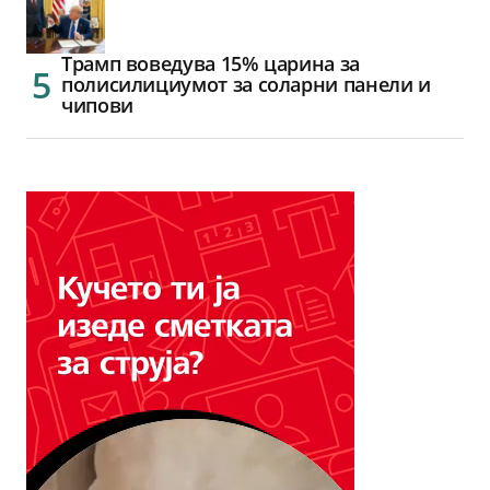
Трамп воведува 15% царина за
полисилициумот за соларни панели и
чипови