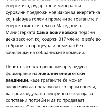
енергетика, рударство и минерални
суровини предложи нов Закон за енергетика
кој најавува големи промени за граѓаните и
енергетскиот систем во Македонија.
Министерката
Сања Божиновска
појасни
дека законот, кој содржи 317 члена, е веќе во
собраниска процеура и поминал без
забелешки на собраниските комисии.
Новото законско решение предвидува
формирање на
локални енергетски
заедници
, каде граѓаните ќе можат
заеднички да поставуваат соларни панели,
да произведуваат електрична енергија за
сопствени потреби и да го продаваат
вишокот. Ова ќе им овозможи на граѓаните