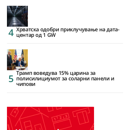
Хрватска одобри приклучување на дата-
центар од 1 GW
Трамп воведува 15% царина за
полисилициумот за соларни панели и
чипови