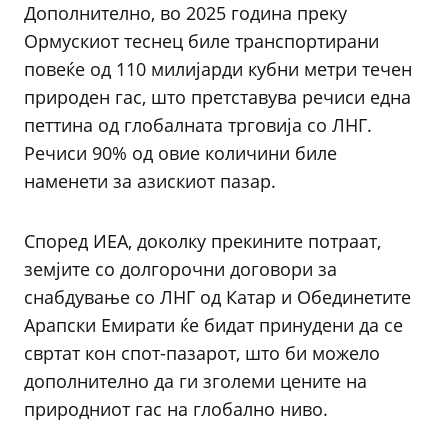
Дополнително, во 2025 година преку
Ормускиот теснец биле транспортирани
повеќе од 110 милијарди кубни метри течен
природен гас, што претставува речиси една
петтина од глобалната трговија со ЛНГ.
Речиси 90% од овие количини биле
наменети за азискиот пазар.
Според ИЕА, доколку прекините потраат,
земјите со долгорочни договори за
снабдување со ЛНГ од Катар и Обединетите
Арапски Емирати ќе бидат принудени да се
свртат кон спот-пазарот, што би можело
дополнително да ги зголеми цените на
природниот гас на глобално ниво.