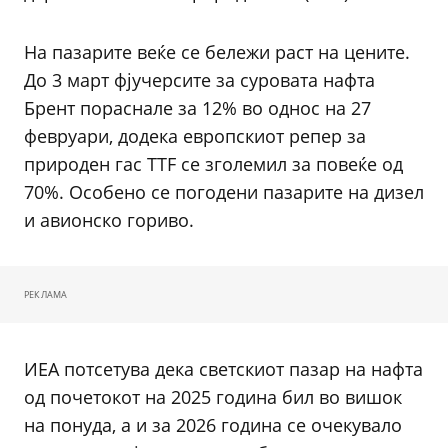
На пазарите веќе се бележи раст на цените.
До 3 март фјучерсите за суровата нафта
Брент пораснале за 12% во однос на 27
февруари, додека европскиот репер за
природен гас TTF се зголемил за повеќе од
70%. Особено се погодени пазарите на дизел
и авионско гориво.
РЕКЛАМА
ИЕА потсетува дека светскиот пазар на нафта
од почетокот на 2025 година бил во вишок
на понуда, а и за 2026 година се очекувало