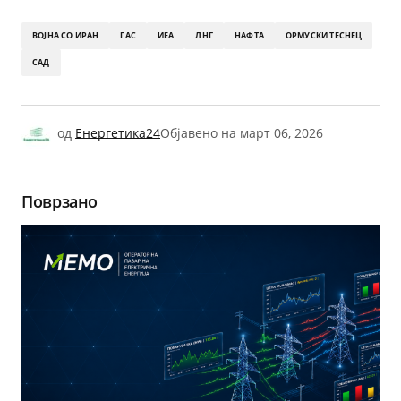
ВОЈНА СО ИРАН
ГАС
ИЕА
ЛНГ
НАФТА
ОРМУСКИ ТЕСНЕЦ
САД
од
Енергетика24
Објавено на
март 06, 2026
Поврзано