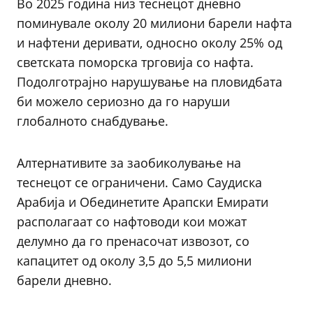
Во 2025 година низ теснецот дневно
поминувале околу 20 милиони барели нафта
и нафтени деривати, односно околу 25% од
светската поморска трговија со нафта.
Подолготрајно нарушување на пловидбата
би можело сериозно да го наруши
глобалното снабдување.
Алтернативите за заобиколување на
теснецот се ограничени. Само Саудиска
Арабија и Обединетите Арапски Емирати
располагаат со нафтоводи кои можат
делумно да го пренасочат извозот, со
капацитет од околу 3,5 до 5,5 милиони
барели дневно.