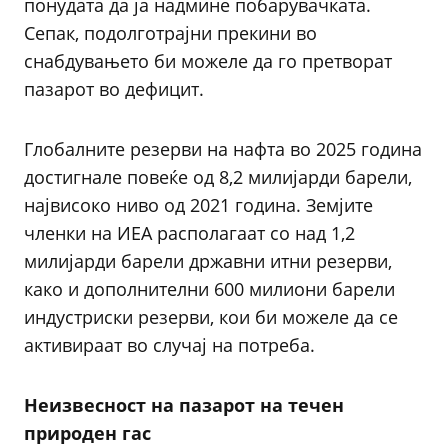
понудата да ја надмине побарувачката.
Сепак, подолготрајни прекини во
снабдувањето би можеле да го претворат
пазарот во дефицит.
Глобалните резерви на нафта во 2025 година
достигнале повеќе од 8,2 милијарди барели,
највисоко ниво од 2021 година. Земјите
членки на ИЕА располагаат со над 1,2
милијарди барели државни итни резерви,
како и дополнителни 600 милиони барели
индустриски резерви, кои би можеле да се
активираат во случај на потреба.
Неизвесност на пазарот на течен
природен гас