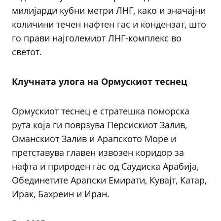
милијарди кубни метри ЛНГ, како и значајни
количини течен нафтен гас и кондензат, што
го прави најголемиот ЛНГ-комплекс во
светот.
Клучната улога на Ормускиот теснец
Ормускиот теснец е стратешка поморска
рута која ги поврзува Персискиот Залив,
Оманскиот Залив и Арапското Море и
претставува главен извозен коридор за
нафта и природен гас од Саудиска Арабија,
Обединетите Арапски Емирати, Кувајт, Катар,
Ирак, Бахреин и Иран.