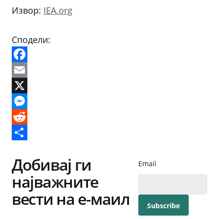
Извор:
IEA.org
Сподели:
Facebook
Email
X
Messenger
Reddit
Share
Добивај ги
Email
најважните
вести на е-маил