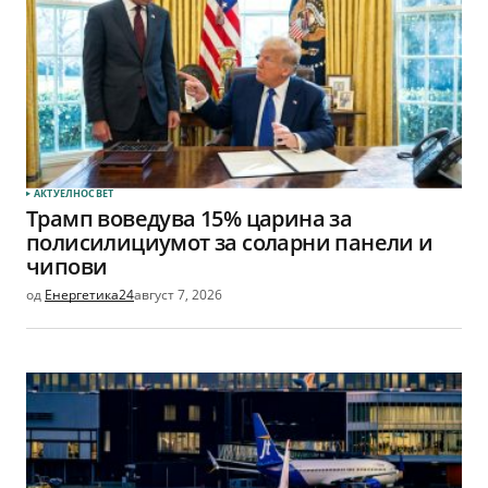
АКТУЕЛНО
СВЕТ
Трамп воведува 15% царина за
полисилициумот за соларни панели и
чипови
од
Енергетика24
август 7, 2026