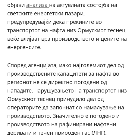
објави
анализа
на актуелната состојба на
светските енергетски пазари,
предупредувајќи дека прекините во
транспортот на нафта низ Ормускиот теснец
веќе влијаат врз производството и цените на
енергенсите.
Според агенцијата, иако најголемиот дел од
производствените капацитети за нафта во
регионот не се директно погодени од
нападите, нарушувањето на транспортот низ
Ормускиот теснец принудило дел од
операторите да започнат со намалување на
производството. Значително е погодено и
производството на рафинирани нафтени
деривати и течен природен гас (ЛНГ).