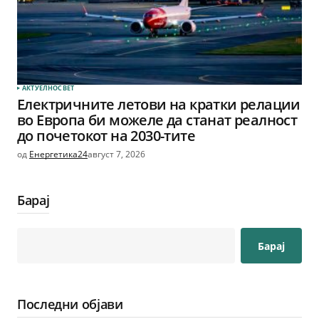
АКТУЕЛНО
СВЕТ
Електричните летови на кратки релации
во Европа би можеле да станат реалност
до почетокот на 2030-тите
од
Енергетика24
август 7, 2026
Барај
Барај
Последни објави