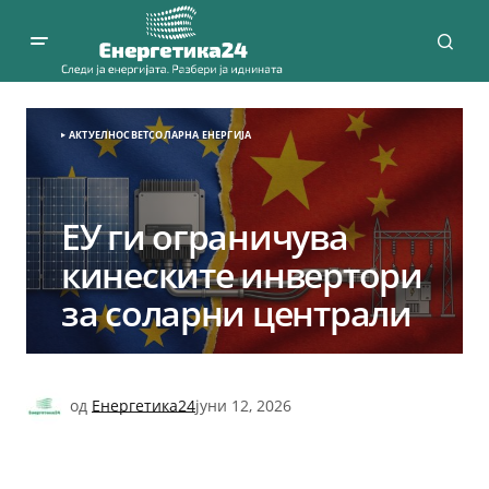
АКТУЕЛНО
СВЕТ
СОЛАРНА EНЕРГИЈА
ЕУ ги ограничува
кинеските инвертори
за соларни централи
од
Енергетика24
јуни 12, 2026