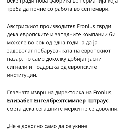
веќе гради нова фабрика во Германија која
треба да почне со работа во септември.
Австрискиот производител Fronius тврди
дека европските и западните компании би
можеле во рок од една година да ја
задоволат побарувачката на европскиот
пазар, но само доколку добијат јасни
сигнали и поддршка од европските
институции.
Главната извршна директорка на Fronius,
Елизабет Енгелбрехтсмилер
–
Штраус
,
смета дека сегашните мерки не се доволни.
„Не е доволно само да се укине