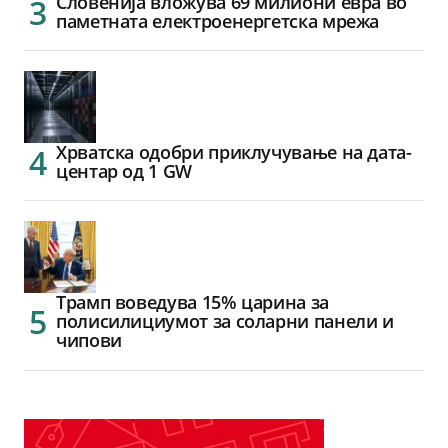
Словенија вложува 69 милиони евра во
паметната електроенергетска мрежа
Хрватска одобри приклучување на дата-
центар од 1 GW
Трамп воведува 15% царина за
полисилициумот за соларни панели и
чипови