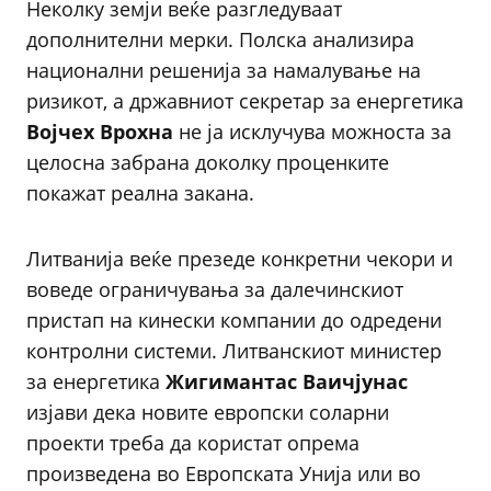
Неколку земји веќе разгледуваат
дополнителни мерки. Полска анализира
национални решенија за намалување на
ризикот, а државниот секретар за енергетика
Војчех Врохна
не ја исклучува можноста за
целосна забрана доколку проценките
покажат реална закана.
Литванија веќе презеде конкретни чекори и
воведе ограничувања за далечинскиот
пристап на кинески компании до одредени
контролни системи. Литванскиот министер
за енергетика
Жигимантас Ваичјунас
изјави дека новите европски соларни
проекти треба да користат опрема
произведена во Европската Унија или во