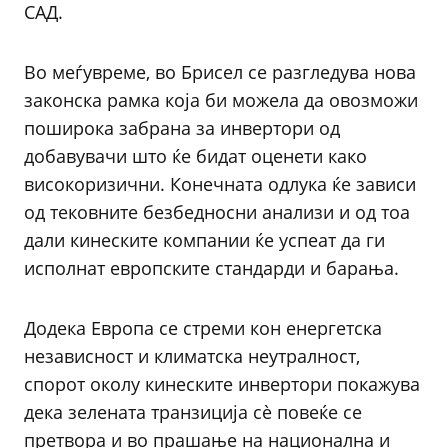
САД.
Во меѓувреме, во Брисел се разгледува нова
законска рамка која би можела да овозможи
поширока забрана за инвертори од
добавувачи што ќе бидат оценети како
високоризични. Конечната одлука ќе зависи
од тековните безбедносни анализи и од тоа
дали кинеските компании ќе успеат да ги
исполнат европските стандарди и барања.
Додека Европа се стреми кон енергетска
независност и климатска неутралност,
спорот околу кинеските инвертори покажува
дека зелената транзиција сè повеќе се
претвора и во прашање на национална и