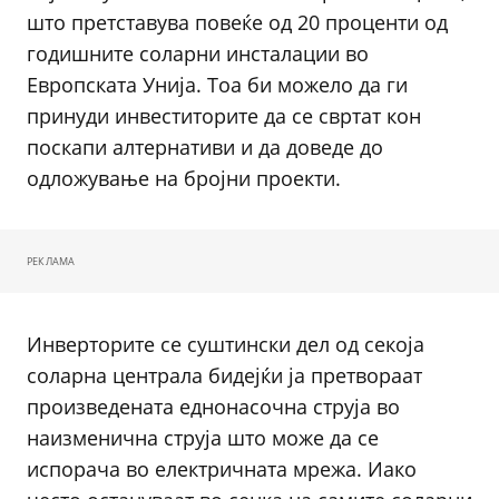
што претставува повеќе од 20 проценти од
годишните соларни инсталации во
Европската Унија. Тоа би можело да ги
принуди инвеститорите да се свртат кон
поскапи алтернативи и да доведе до
одложување на бројни проекти.
РЕКЛАМА
Инверторите се суштински дел од секоја
соларна централа бидејќи ја претвораат
произведената еднонасочна струја во
наизменична струја што може да се
испорача во електричната мрежа. Иако