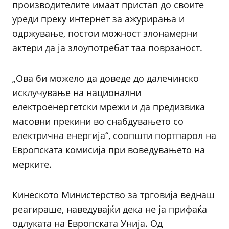
производителите имаат пристап до своите
уреди преку интернет за ажурирања и
одржување, постои можност злонамерни
актери да ја злоупотребат таа поврзаност.
„Ова би можело да доведе до далечинско
исклучување на национални
електроенергетски мрежи и да предизвика
масовни прекини во снабдувањето со
електрична енергија“, соопшти портпарол на
Европската комисија при воведувањето на
мерките.
Кинеското Министерство за трговија веднаш
реагираше, наведувајќи дека не ја прифаќа
одлуката на Европската Унија. Од