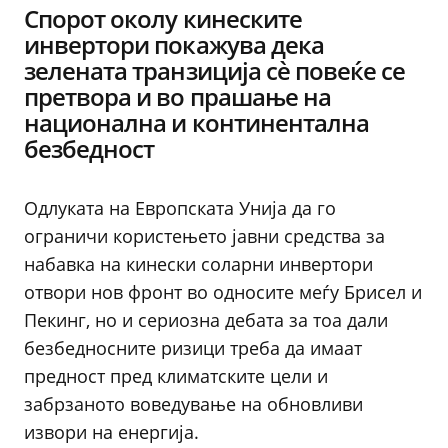
Спорот околу кинеските
инвертори покажува дека
зелената транзиција сè повеќе се
претвора и во прашање на
национална и континентална
безбедност
Одлуката на Европската Унија да го
ограничи користењето јавни средства за
набавка на кинески соларни инвертори
отвори нов фронт во односите меѓу Брисел и
Пекинг, но и сериозна дебата за тоа дали
безбедносните ризици треба да имаат
предност пред климатските цели и
забрзаното воведување на обновливи
извори на енергија.