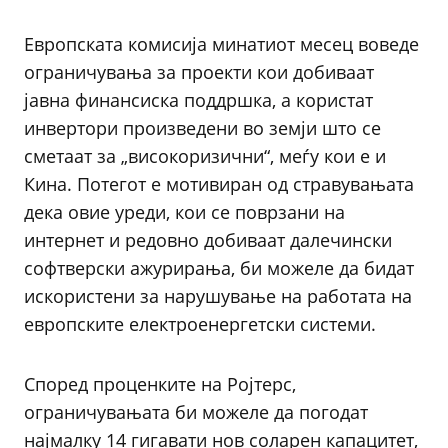
Европската комисија минатиот месец воведе
ограничувања за проекти кои добиваат
јавна финансиска поддршка, а користат
инвертори произведени во земји што се
сметаат за „високоризични“, меѓу кои е и
Кина. Потегот е мотивиран од стравувањата
дека овие уреди, кои се поврзани на
интернет и редовно добиваат далечински
софтверски ажурирања, би можеле да бидат
искористени за нарушување на работата на
европските електроенергетски системи.
Според проценките на Ројтерс,
ограничувањата би можеле да погодат
најмалку 14 гигавати нов соларен капацитет,