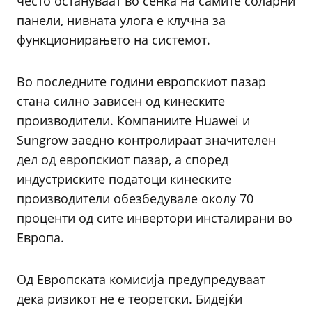
често остануваат во сенка на самите соларни
панели, нивната улога е клучна за
функционирањето на системот.
Во последните години европскиот пазар
стана силно зависен од кинеските
производители. Компаниите Huawei и
Sungrow заедно контролираат значителен
дел од европскиот пазар, а според
индустриските податоци кинеските
производители обезбедувале околу 70
проценти од сите инвертори инсталирани во
Европа.
Од Европската комисија предупредуваат
дека ризикот не е теоретски. Бидејќи