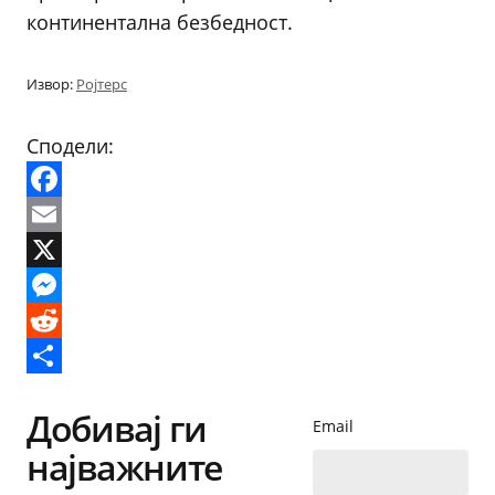
континентална безбедност.
Извор:
Ројтерс
Сподели:
Facebook
Email
X
Messenger
Reddit
Share
Добивај ги
Email
најважните