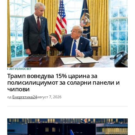
АКТУЕЛНО
СВЕТ
Трамп воведува 15% царина за
полисилициумот за соларни панели и
чипови
од
Енергетика24
август 7, 2026