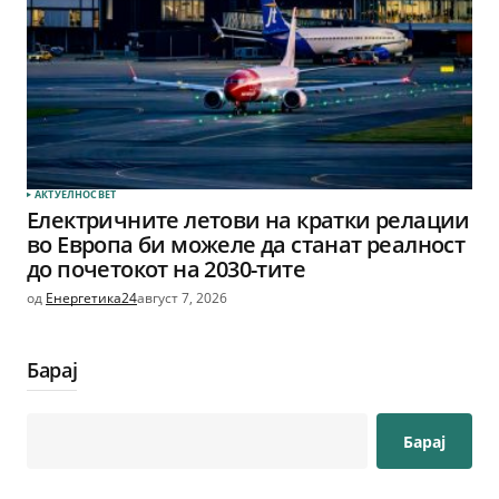
АКТУЕЛНО
СВЕТ
Електричните летови на кратки релации
во Европа би можеле да станат реалност
до почетокот на 2030-тите
од
Енергетика24
август 7, 2026
Барај
Барај