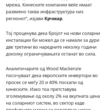
мрежа. Кинеските компании веќе имаат
развиено таква инфраструктура низ
регионот“, изјави
Крчмар
.
Тој проценува дека бројот на нови соларни
инсталации би можел да се намали за дури
две третини во наредните неколку години
доколку ограничувањата останат во сила.
Аналитичарите од Wood Mackenzie
посочуваат дека европските инвертори во
просек се меѓу 20 и 40% поскапи од
кинеските. Иако тоа претставува
зголемување од околу 2% на вкупната цена
на соларниот систем, во сектор каде
профитните маржи се релативно ниски,