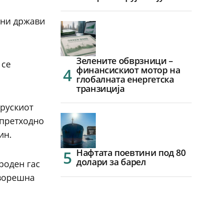
чни држави
Зелените обврзници –
 се
финансискиот мотор на
глобалната енергетска
транзиција
 рускиот
 претходно
ин.
Нафтата поевтини под 80
долари за барел
ироден гас
дворешна