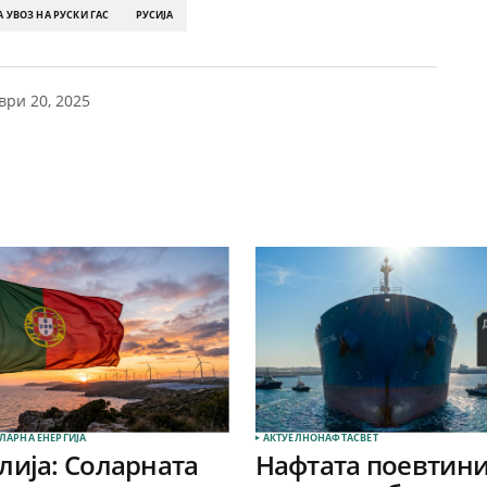
 УВОЗ НА РУСКИ ГАС
РУСИЈА
ври 20, 2025
ЛАРНА EНЕРГИЈА
АКТУЕЛНО
НАФТА
СВЕТ
лија: Соларната
Нафтата поевтини