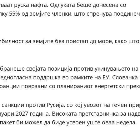
уваат руска нафта. Одлуката беше донесена со
лку 55% од земјите членки, што спречува поедине
билност за земјите без пристап до море, како што
 бранеше својата позиција против укинувањето на
т едногласна поддршка во рамките на ЕУ. Словачка
аранции поврзани со планираниот енергетски прек
 санкции против Русија, со кој увозот на течен пр
ануари 2027 година. Високата претставничка за на
т пакет би можел да биде усвоен уште оваа недела.