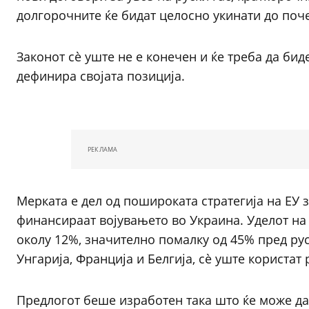
долгорочните ќе бидат целосно укинати до поче
Законот сè уште не е конечен и ќе треба да бид
дефинира својата позиција.
РЕКЛАМА
Мерката е дел од пошироката стратегија на ЕУ
финансираат војувањето во Украина. Уделот на Р
околу 12%, значително помалку од 45% пред руск
Унгарија, Франција и Белгија, сè уште користат 
Предлогот беше изработен така што ќе може да