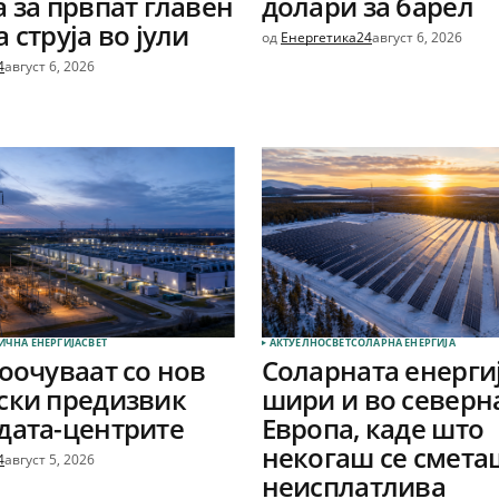
а за првпат главен
долари за барел
 струја во јули
од
Енергетика24
август 6, 2026
4
август 6, 2026
ИЧНА ЕНЕРГИЈА
СВЕТ
АКТУЕЛНО
СВЕТ
СОЛАРНА EНЕРГИЈА
соочуваат со нов
Соларната енергиј
ски предизвик
шири и во северн
дата-центрите
Европа, каде што
некогаш се смета
4
август 5, 2026
неисплатлива