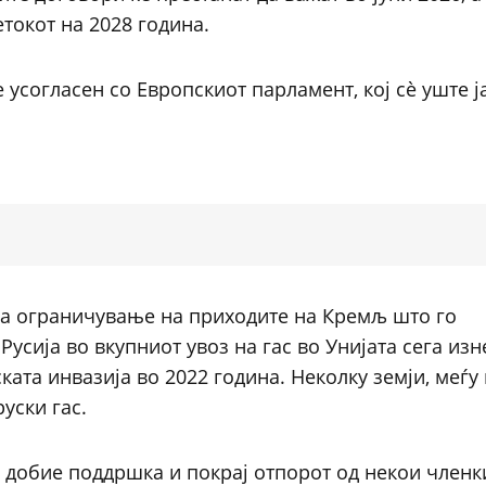
токот на 2028 година.
е усогласен со Европскиот парламент, кој сè уште ј
 за ограничување на приходите на Кремљ што го
усија во вкупниот увоз на гас во Унијата сега изн
ата инвазија во 2022 година. Неколку земји, меѓу
руски гас.
 добие поддршка и покрај отпорот од некои членк