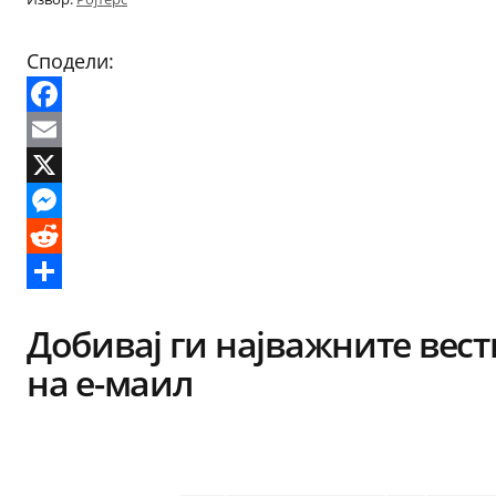
Сподели:
Facebook
Email
X
Messenger
Reddit
Share
Добивај ги најважните вест
на е-маил