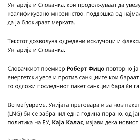
Унгарија и Словачка, кои продолжуваат да увез
квалификувано мнозинство, поддршка од најма
да ја блокираат мерката.
Текстот дозволува одредени исклучоци и флекси
Унгарија и Словачка.
Словачкиот премиер
Роберт Фицо
повторно ја
енергетски увоз и против санкциите кои бараа
го одложи последниот пакет санкции барајќи г
Во меѓувреме, Унијата преговара и за нов пакет
(LNG) би се забранил една година порано, од ј
политика на ЕУ,
Каја Калас
, изјави дека новио
Извор:
Ројтерс