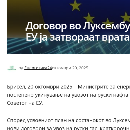
Договор во Луксембу
ЕУ ја затвораат врата
од
Енергетика24
октомври 20, 2025
Брисел, 20 октомври 2025 – Министрите за енерг
постепено укинување на увозот на руски нафта 
Советот на ЕУ.
Според усвоениот план на состанокот во Луксем
нови договори за увоз на руски гас, краткорочн