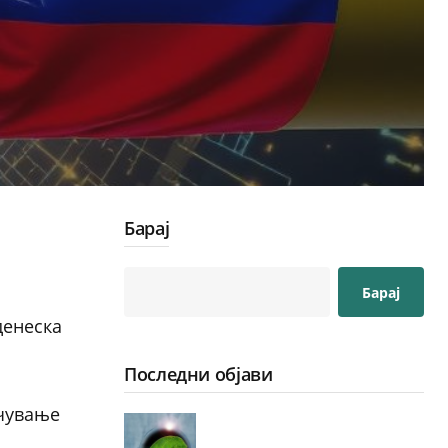
Барај
Барај
денеска
Последни објави
учување