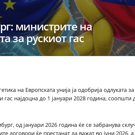
рг: министрите на
та за рускиот гас
етика на Европската унија ја одобрија одлуката за
и гас најдоцна до 1 јануари 2028 година, соопшти 
бург, од јануари 2026 година ќе се забранува скл
ите договори ќе престанат да важат во јуни 2026, а