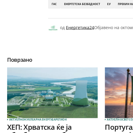
ГАС
ЕНЕРГЕТСКА БЕЗБЕДНОСТ
ЕУ
ПРЕКИН НА
од
Енергетика24
Објавено на
октом
Поврзано
АКТУЕЛНО
НУКЛЕАРНА ЕНЕРГИЈА
РЕГИОН
АКТУЕЛНО
СВЕТ
СО
ХЕП: Хрватска ќе ја
Португа