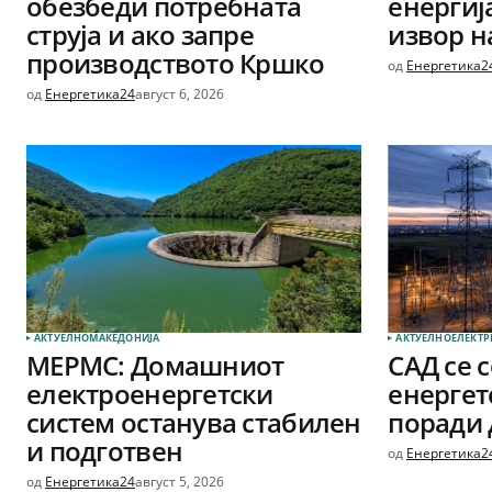
обезбеди потребната
енергиј
струја и ако запре
извор на
производството Кршко
од
Енергетика2
од
Енергетика24
август 6, 2026
АКТУЕЛНО
МАКЕДОНИЈА
АКТУЕЛНО
ЕЛЕКТР
МЕРМС: Домашниот
САД се 
електроенергетски
енергет
систем останува стабилен
поради 
и подготвен
од
Енергетика2
од
Енергетика24
август 5, 2026