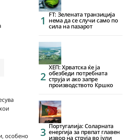
FT: Зелената транзиција
нема да се случи само по
а
сила на пазарот
ХЕП: Хрватска ќе ја
обезбеди потребната
струја и ако запре
производството Кршко
есува
 кои
Португалија: Соларната
енергија за првпат главен
и, особено
извор на струја во јули