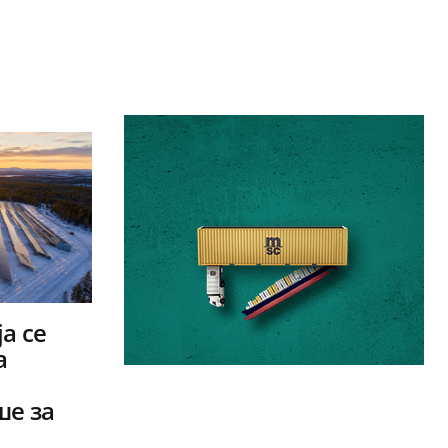
а се
а
ше за