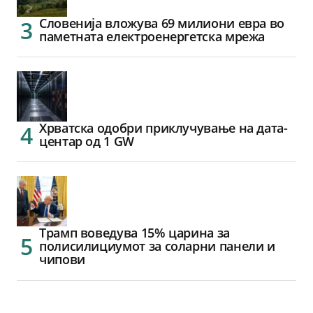
Словенија вложува 69 милиони евра во
паметната електроенергетска мрежа
Хрватска одобри приклучување на дата-
центар од 1 GW
Трамп воведува 15% царина за
полисилициумот за соларни панели и
чипови