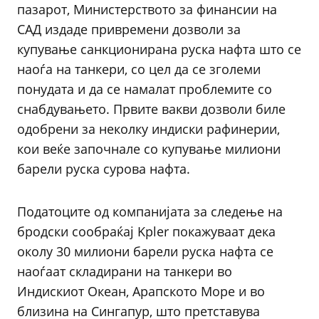
пазарот, Министерството за финансии на
САД издаде привремени дозволи за
купување санкционирана руска нафта што се
наоѓа на танкери, со цел да се зголеми
понудата и да се намалат проблемите со
снабдувањето. Првите вакви дозволи биле
одобрени за неколку индиски рафинерии,
кои веќе започнале со купување милиони
барели руска сурова нафта.
Податоците од компанијата за следење на
бродски сообраќај Kpler покажуваат дека
околу 30 милиони барели руска нафта се
наоѓаат складирани на танкери во
Индискиот Океан, Арапското Море и во
близина на Сингапур, што претставува