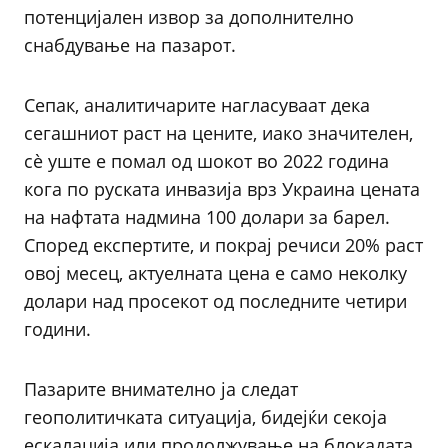
потенцијален извор за дополнително
снабдување на пазарот.
Сепак, аналитичарите нагласуваат дека
сегашниот раст на цените, иако значителен,
сè уште е помал од шокот во 2022 година
кога по руската инвазија врз Украина цената
на нафтата надмина 100 долари за барел.
Според експертите, и покрај речиси 20% раст
овој месец, актуелната цена е само неколку
долари над просекот од последните четири
години.
Пазарите внимателно ја следат
геополитичката ситуација, бидејќи секоја
ескалација или продолжување на блокадата