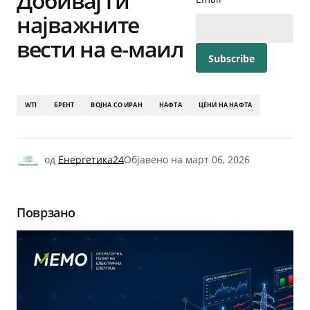
Добивај ги
најважните
вести на е-маил
WTI
БРЕНТ
ВОЈНА СО ИРАН
НАФТА
ЦЕНИ НА НАФТА
од
Енергетика24
Објавено на
март 06, 2026
Поврзано