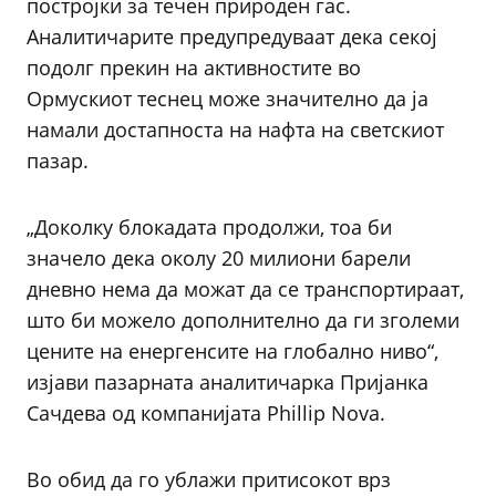
постројки за течен природен гас.
Аналитичарите предупредуваат дека секој
подолг прекин на активностите во
Ормускиот теснец може значително да ја
намали достапноста на нафта на светскиот
пазар.
„Доколку блокадата продолжи, тоа би
значело дека околу 20 милиони барели
дневно нема да можат да се транспортираат,
што би можело дополнително да ги зголеми
цените на енергенсите на глобално ниво“,
изјави пазарната аналитичарка Пријанка
Сачдева од компанијата Phillip Nova.
Во обид да го ублажи притисокот врз