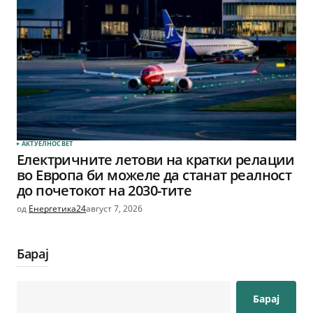
АКТУЕЛНО
СВЕТ
Електричните летови на кратки релации
во Европа би можеле да станат реалност
до почетокот на 2030-тите
од
Енергетика24
август 7, 2026
Барај
Барај