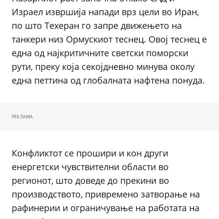
Израел извршија напади врз цели во Иран,
по што Техеран го запре движењето на
танкери низ Ормускиот теснец. Овој теснец е
една од најкритичните светски поморски
рути, преку која секојдневно минува околу
една петтина од глобалната нафтена понуда.
РЕКЛАМА
Конфликтот се прошири и кон други
енергетски чувствителни области во
регионот, што доведе до прекини во
производството, привремено затворање на
рафинерии и ограничување на работата на