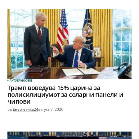
АКТУЕЛНО
СВЕТ
Трамп воведува 15% царина за
полисилициумот за соларни панели и
чипови
од
Енергетика24
август 7, 2026