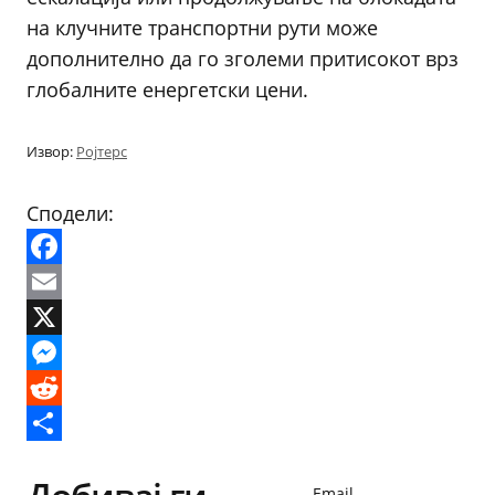
на клучните транспортни рути може
дополнително да го зголеми притисокот врз
глобалните енергетски цени.
Извор:
Ројтерс
Сподели:
Facebook
Email
X
Messenger
Reddit
Share
Email