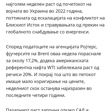
најголем неделен раст од почетокот на
војната во Украина во 2022 година,
поттикната од ескалацијата на конфликтот на
Блискиот Исток и стравувањата од прекин на
глобалното снабдување со енергенси.
Според податоците на агенцијата Ројтерс,
фјучерсите на Brent оваа недела пораснале
за околу 17,2%, додека американската
референтна нафта WTI забележала раст од
речиси 20%. И покрај тоа што во петокот
имаше мало коригирање на цените,
неделниот скок останува најизразен во
последните четири години.
Пазарниот раст започна откако САД и