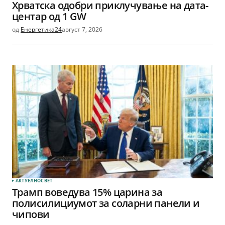
Хрватска одобри приклучување на дата-
центар од 1 GW
од
Енергетика24
август 7, 2026
АКТУЕЛНО
СВЕТ
Трамп воведува 15% царина за
полисилициумот за соларни панели и
чипови