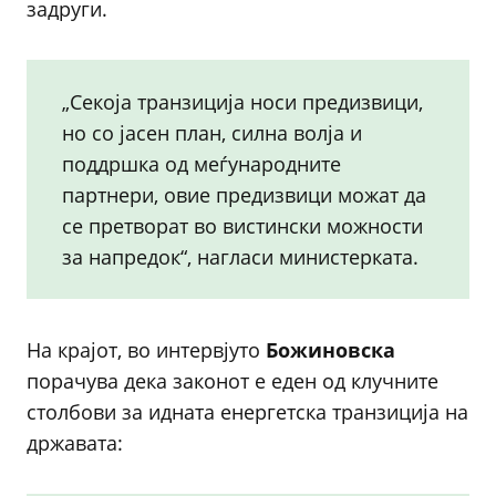
задруги.
„Секоја транзиција носи предизвици,
но со јасен план, силна волја и
поддршка од меѓународните
партнери, овие предизвици можат да
се претворат во вистински можности
за напредок“, нагласи министерката.
На крајот, во интервјуто
Божиновска
порачува дека законот е еден од клучните
столбови за идната енергетска транзиција на
државата: