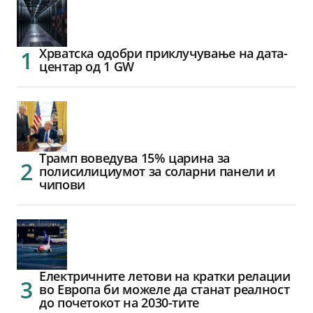
Хрватска одобри приклучување на дата-
центар од 1 GW
Трамп воведува 15% царина за
полисилициумот за соларни панели и
чипови
Електричните летови на кратки релации
во Европа би можеле да станат реалност
до почетокот на 2030-тите