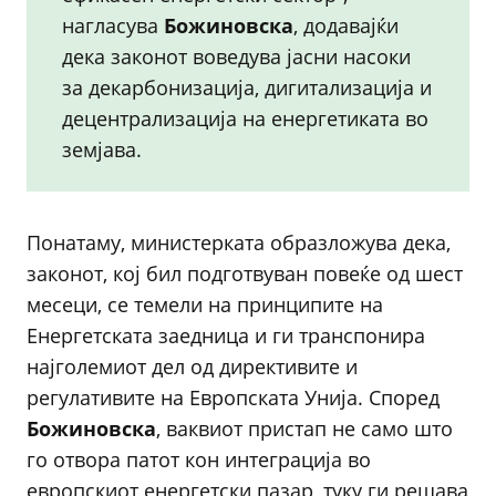
нагласува
Божиновска
, додавајќи
дека законот воведува јасни насоки
за декарбонизација, дигитализација и
децентрализација на енергетиката во
земјава.
Понатаму, министерката образложува дека,
законот, кој бил подготвуван повеќе од шест
месеци, се темели на принципите на
Енергетската заедница и ги транспонира
најголемиот дел од директивите и
регулативите на Европската Унија. Според
Божиновска
, ваквиот пристап не само што
го отвора патот кон интеграција во
европскиот енергетски пазар, туку ги решава