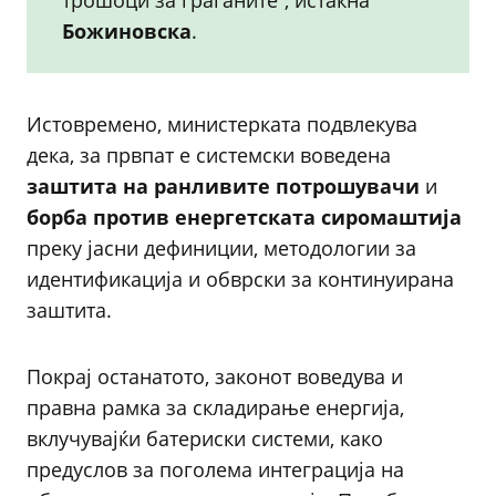
трошоци за граѓаните“, истакна
Божиновска
.
Истовремено, министерката подвлекува
дека, за првпат е системски воведена
заштита на ранливите потрошувачи
и
борба против енергетската сиромаштија
преку јасни дефиниции, методологии за
идентификација и обврски за континуирана
заштита.
Покрај останатото, законот воведува и
правна рамка за складирање енергија,
вклучувајќи батериски системи, како
предуслов за поголема интеграција на