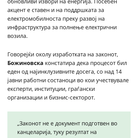
обновливи извори на енергија. Посебен
акцент е ставен и на поддршката за
електромобилноста преку развој на
инфраструктура за полнење електрични
возила.
Говорејќи околу изработката на законот,
Божиновска
констатира дека процесот бил
еден од најинклузивните досега, со над 14
јавни работни состаноци во кои учествувале
експерти, институции, граѓански
организации и бизнис-секторот.
„Законот не е документ подготвен во
канцеларија, туку резултат на