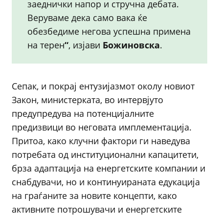
заеднички напор и стручна дебата.
Веруваме дека само вака ќе
обезбедиме негова успешна примена
на терен
“
, изјави
Божиновска
.
Сепак, и покрај ентузијазмот околу новиот
Закон, министерката, во интервјуто
предупредува на потенцијалните
предизвици во неговата имплементација.
Притоа, како клучни фактори ги наведува
потребата од институционални капацитети,
брза адаптација на енергетските компании и
снабдувачи, но и континуираната едукација
на граѓаните за новите концепти, како
активните потрошувачи и енергетските