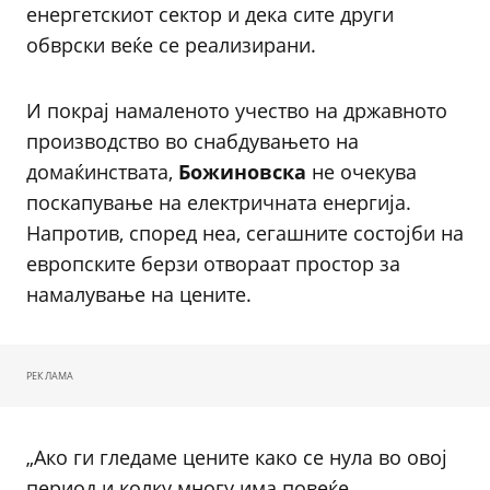
енергетскиот сектор и дека сите други
обврски веќе се реализирани.
И покрај намаленото учество на државното
производство во снабдувањето на
домаќинствата,
Божиновска
не очекува
поскапување на електричната енергија.
Напротив, според неа, сегашните состојби на
европските берзи отвораат простор за
намалување на цените.
РЕКЛАМА
„Ако ги гледаме цените како се нула во овој
период и колку многу има повеќе