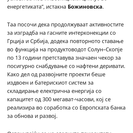
енергетиката“, истакна
Божиновска
.
Таа посочи дека продолжуваат активностите
за изградба на гасните интерконекции со
Грција и Србија, додека повторното ставање
во функција на продуктоводот Солун–Скопје
по 13 години претставува значаен чекор за
посигурно снабдување со нафтени деривати.
Како дел од развојните проекти беше
издвоен и батерискиот систем за
складирање електрична енергија со
капацитет од 300 мегават-часови, кој се
реализира во соработка со Европската банка
за обнова и развој.