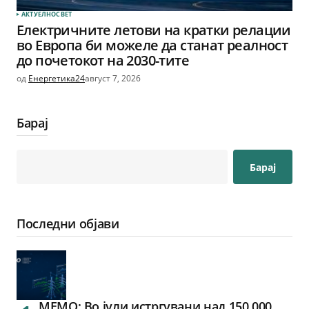
АКТУЕЛНО
СВЕТ
Електричните летови на кратки релации
во Европа би можеле да станат реалност
до почетокот на 2030-тите
од
Енергетика24
август 7, 2026
Барај
Барај
Последни објави
МЕМО: Во јули истргувани над 150.000