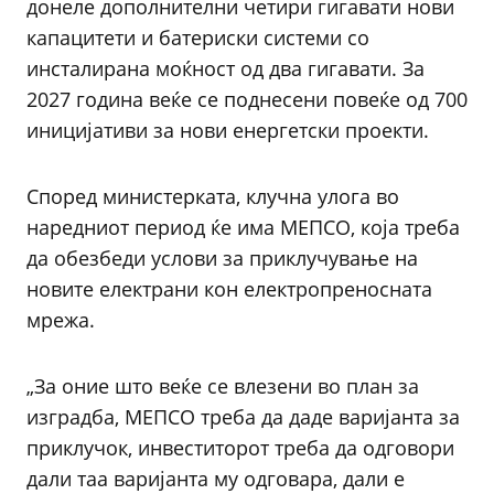
донеле дополнителни четири гигавати нови
капацитети и батериски системи со
инсталирана моќност од два гигавати. За
2027 година веќе се поднесени повеќе од 700
иницијативи за нови енергетски проекти.
Според министерката, клучна улога во
наредниот период ќе има МЕПСО, која треба
да обезбеди услови за приклучување на
новите електрани кон електропреносната
мрежа.
„За оние што веќе се влезени во план за
изградба, МЕПСО треба да даде варијанта за
приклучок, инвеститорот треба да одговори
дали таа варијанта му одговара, дали е