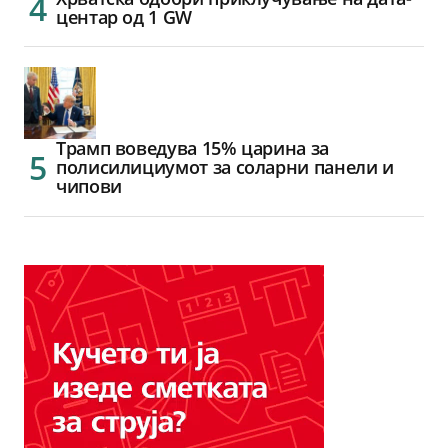
центар од 1 GW
Трамп воведува 15% царина за
полисилициумот за соларни панели и
чипови