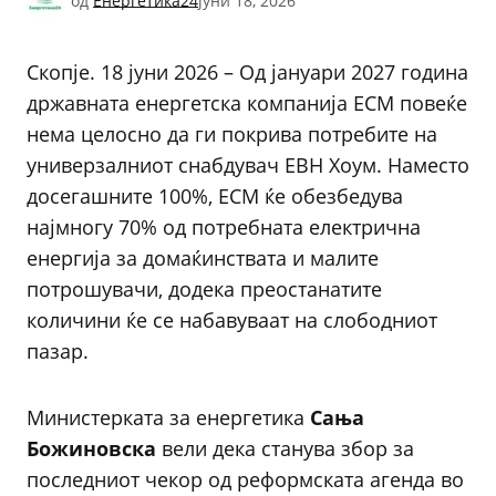
од
Енергетика24
јуни 18, 2026
Скопје. 18 јуни 2026 – Од јануари 2027 година
државната енергетска компанија ЕСМ повеќе
нема целосно да ги покрива потребите на
универзалниот снабдувач ЕВН Хоум. Наместо
досегашните 100%, ЕСМ ќе обезбедува
најмногу 70% од потребната електрична
енергија за домаќинствата и малите
потрошувачи, додека преостанатите
количини ќе се набавуваат на слободниот
пазар.
Министерката за енергетика
Сања
Божиновска
вели дека станува збор за
последниот чекор од реформската агенда во