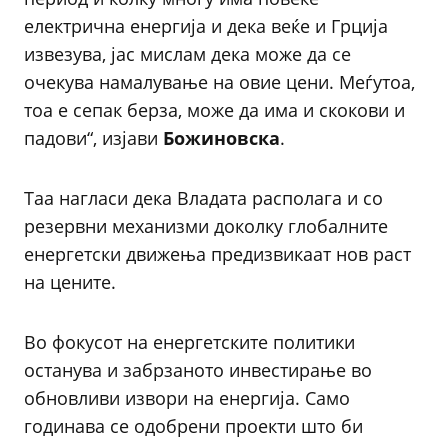
електрична енергија и дека веќе и Грција
извезува, јас мислам дека може да се
очекува намалување на овие цени. Меѓутоа,
тоа е сепак берза, може да има и скокови и
падови“, изјави
Божиновска
.
Таа нагласи дека Владата располага и со
резервни механизми доколку глобалните
енергетски движења предизвикаат нов раст
на цените.
Во фокусот на енергетските политики
останува и забрзаното инвестирање во
обновливи извори на енергија. Само
годинава се одобрени проекти што би