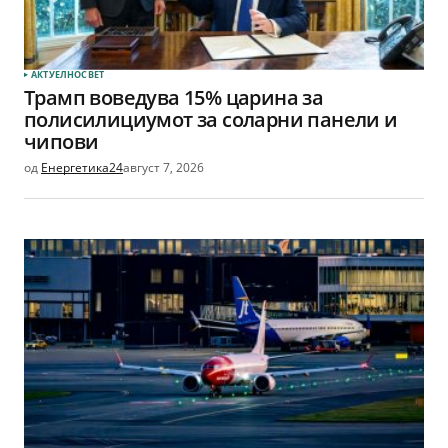
АКТУЕЛНО
СВЕТ
Трамп воведува 15% царина за
полисилициумот за соларни панели и
чипови
од
Енергетика24
август 7, 2026