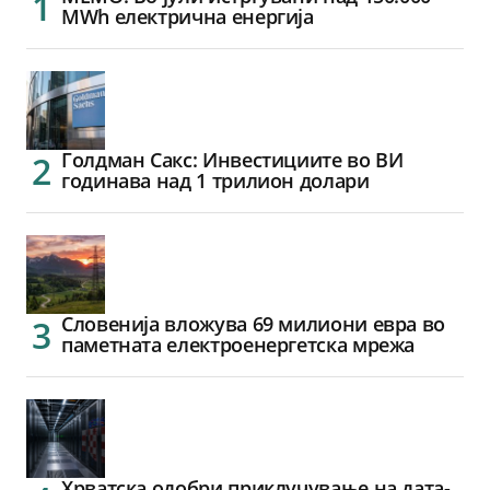
MWh електрична енергија
Голдман Сакс: Инвестициите во ВИ
годинава над 1 трилион долари
Словенија вложува 69 милиони евра во
паметната електроенергетска мрежа
Хрватска одобри приклучување на дата-