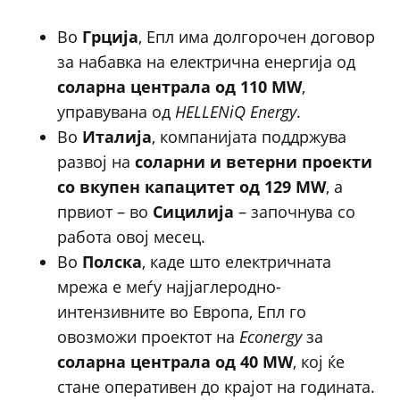
Во
Грција
, Епл има долгорочен договор
за набавка на електрична енергија од
соларна централа од 110 MW
,
управувана од
HELLENiQ Energy
.
Во
Италија
, компанијата поддржува
развој на
соларни и ветерни проекти
со вкупен капацитет од 129 MW
, а
првиот – во
Сицилија
– започнува со
работа овој месец.
Во
Полска
, каде што електричната
мрежа е меѓу најјаглеродно-
интензивните во Европа, Епл го
овозможи проектот на
Econergy
за
соларна централа од 40 MW
, кој ќе
стане оперативен до крајот на годината.