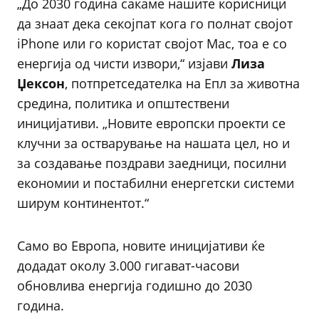
„До 2030 година сакаме нашите корисници
да знаат дека секојпат кога го полнат својот
iPhone или го користат својот Mac, тоа е со
енергија од чисти извори,“ изјави
Лиза
Џексон
, потпретседателка на Епл за животна
средина, политика и општествени
иницијативи. „Новите европски проекти се
клучни за остварување на нашата цел, но и
за создавање поздрави заедници, посилни
економии и постабилни енергетски системи
ширум континентот.“
Само во Европа, новите иницијативи ќе
додадат околу 3.000 гигават-часови
обновлива енергија годишно до 2030
година.