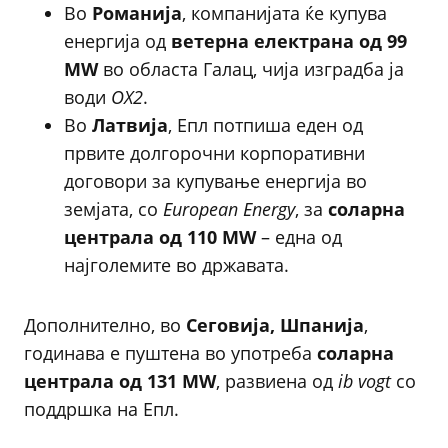
Во
Романија
, компанијата ќе купува
енергија од
ветерна електрана од 99
MW
во областа Галац, чија изградба ја
води
OX2
.
Во
Латвија
, Епл потпиша еден од
првите долгорочни корпоративни
договори за купување енергија во
земјата, со
European Energy
, за
соларна
централа од 110 MW
– една од
најголемите во државата.
Дополнително, во
Сеговија, Шпанија
,
годинава е пуштена во употреба
соларна
централа од 131 MW
, развиена од
ib vogt
со
поддршка на Епл.