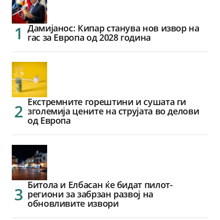
Дамијанос: Кипар станува нов извор на
гас за Европа од 2028 година
Екстремните горештини и сушата ги
зголемија цените на струјата во делови
од Европа
Битола и Елбасан ќе бидат пилот-
региони за забрзан развој на
обновливите извори