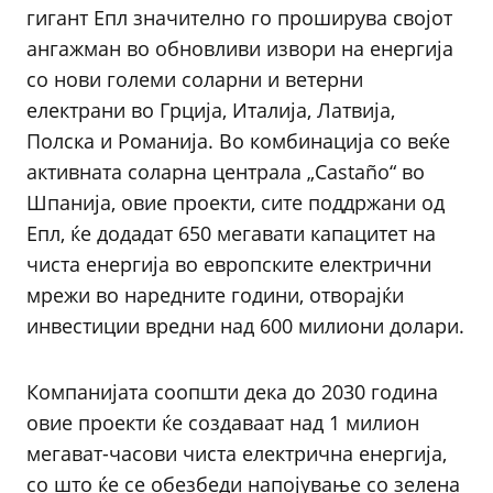
гигант Епл значително го проширува својот
ангажман во обновливи извори на енергија
со нови големи соларни и ветерни
електрани во Грција, Италија, Латвија,
Полска и Романија. Во комбинација со веќе
активната соларна централа „Castaño“ во
Шпанија, овие проекти, сите поддржани од
Епл, ќе додадат 650 мегавати капацитет на
чиста енергија во европските електрични
мрежи во наредните години, отворајќи
инвестиции вредни над 600 милиони долари.
Компанијата соопшти дека до 2030 година
овие проекти ќе создаваат над 1 милион
мегават-часови чиста електрична енергија,
со што ќе се обезбеди напојување со зелена