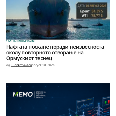
АКТУЕЛНО
НАФТА
СВЕТ
Нафтата поскапе поради неизвесноста
околу повторното отворање на
Ормускиот теснец
од
Енергетика24
август 10, 2026