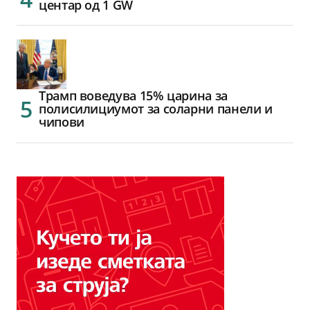
центар од 1 GW
Трамп воведува 15% царина за
полисилициумот за соларни панели и
чипови