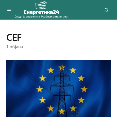
CEF
1 објава