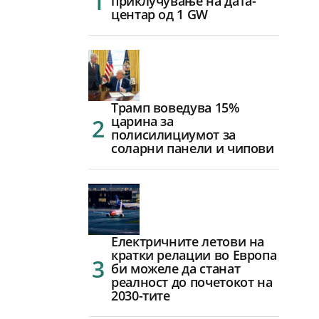
приклучување на дата-
центар од 1 GW
Трамп воведува 15%
царина за
полисилициумот за
соларни панели и чипови
Електричните летови на
кратки релации во Европа
би можеле да станат
реалност до почетокот на
2030-тите