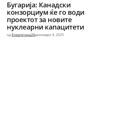
Бугарија: Канадски
конзорциум ќе го води
проектот за новите
нуклеарни капацитети
од
Енергетика24
декември 4, 2025