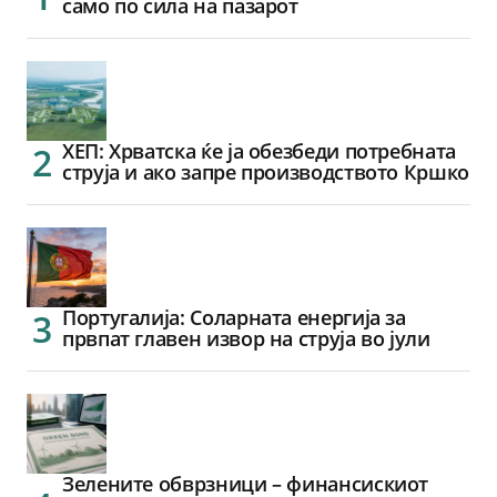
само по сила на пазарот
ХЕП: Хрватска ќе ја обезбеди потребната
струја и ако запре производството Кршко
Португалија: Соларната енергија за
првпат главен извор на струја во јули
Зелените обврзници – финансискиот