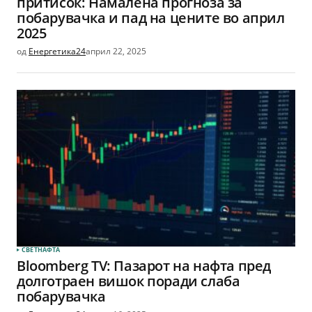
притисок: Намалена прогноза за
побарувачка и пад на цените во април
2025
од
Енергетика24
април 22, 2025
СВЕТ
НАФТА
Bloomberg TV: Пазарот на нафта пред
долготраен вишок поради слаба
побарувачкa