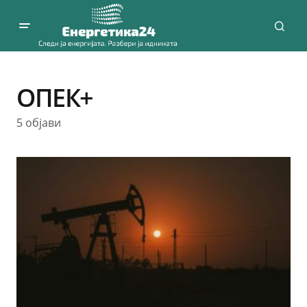
ОПЕК+
5 објави