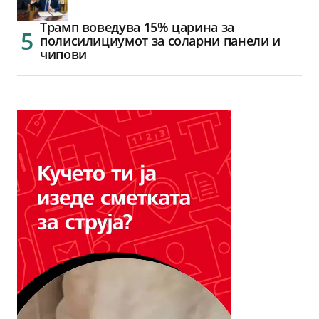
Трамп воведува 15% царина за
полисилициумот за соларни панели и
чипови