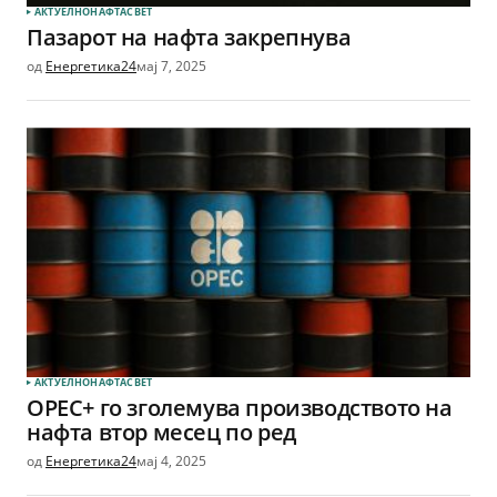
АКТУЕЛНО
НАФТА
СВЕТ
Пазарот на нафта закрепнува
од
Енергетика24
мај 7, 2025
АКТУЕЛНО
НАФТА
СВЕТ
OPEC+ го зголемува производството на
нафта втор месец по ред
од
Енергетика24
мај 4, 2025