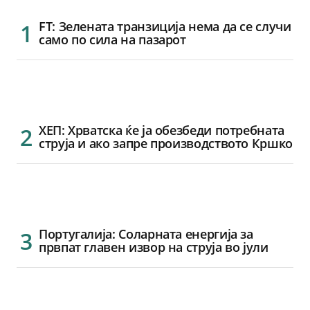
FT: Зелената транзиција нема да се случи
само по сила на пазарот
ХЕП: Хрватска ќе ја обезбеди потребната
струја и ако запре производството Кршко
Португалија: Соларната енергија за
првпат главен извор на струја во јули