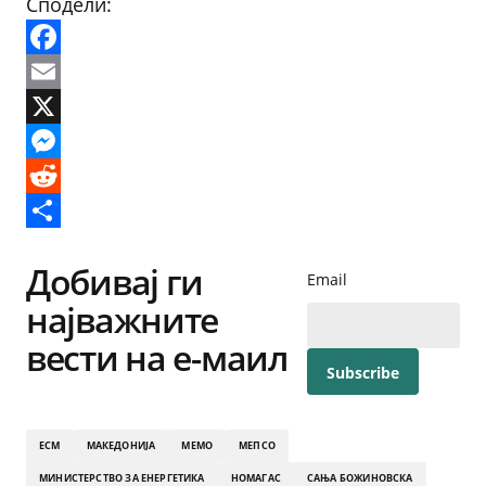
Сподели:
Facebook
Email
X
Messenger
Reddit
Share
Добивај ги
Email
најважните
вести на е-маил
ЕСМ
МАКЕДОНИЈА
МЕМО
МЕПСО
МИНИСТЕРСТВО ЗА ЕНЕРГЕТИКА
НОМАГАС
САЊА БОЖИНОВСКА