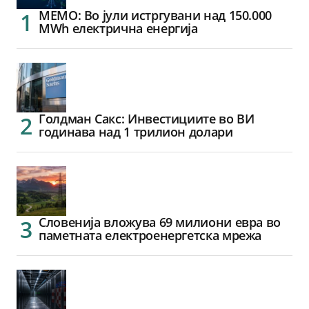
МЕМО: Во јули истргувани над 150.000
MWh електрична енергија
Голдман Сакс: Инвестициите во ВИ
годинава над 1 трилион долари
Словенија вложува 69 милиони евра во
паметната електроенергетска мрежа