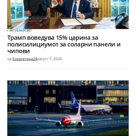
АКТУЕЛНО
СВЕТ
Трамп воведува 15% царина за
полисилициумот за соларни панели и
чипови
од
Енергетика24
август 7, 2026