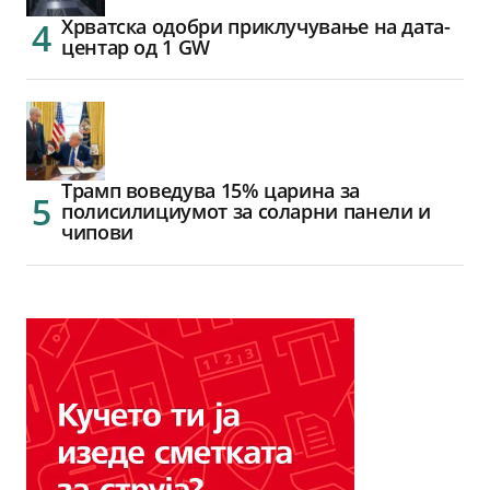
Хрватска одобри приклучување на дата-
центар од 1 GW
Трамп воведува 15% царина за
полисилициумот за соларни панели и
чипови