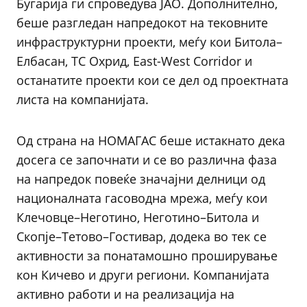
Бугарија ги спроведува JAO. Дополнително,
беше разгледан напредокот на тековните
инфраструктурни проекти, меѓу кои Битола–
Елбасан, ТС Охрид, East-West Corridor и
останатите проекти кои се дел од проектната
листа на компанијата.
Од страна на НОМАГАС беше истакнато дека
досега се започнати и се во различна фаза
на напредок повеќе значајни делници од
националната гасоводна мрежа, меѓу кои
Клечовце–Неготино, Неготино–Битола и
Скопје–Тетово–Гостивар, додека во тек се
активности за понатамошно проширување
кон Кичево и други региони. Компанијата
активно работи и на реализација на