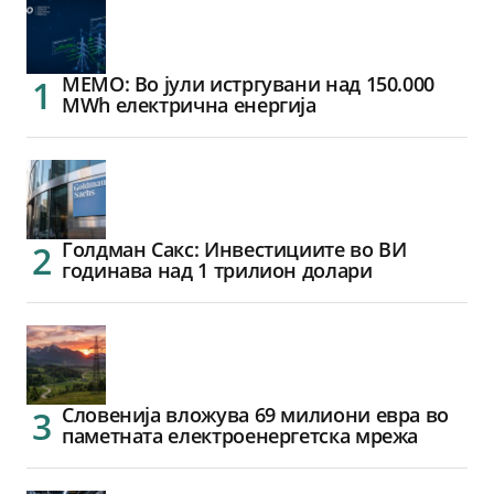
МЕМО: Во јули истргувани над 150.000
MWh електрична енергија
Голдман Сакс: Инвестициите во ВИ
годинава над 1 трилион долари
Словенија вложува 69 милиони евра во
паметната електроенергетска мрежа