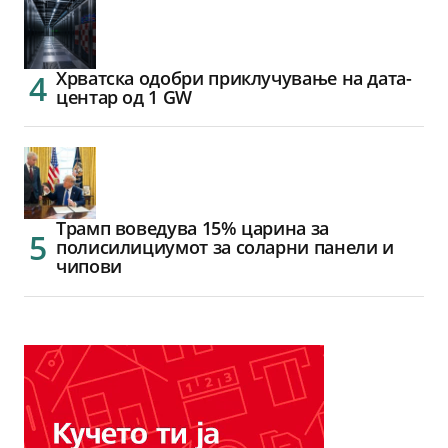
Хрватска одобри приклучување на дата-
центар од 1 GW
Трамп воведува 15% царина за
полисилициумот за соларни панели и
чипови