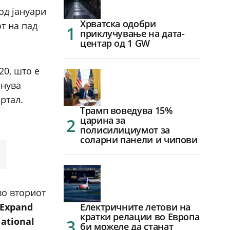
од јануари
Хрватска одобри
от на пад
приклучување на дата-
центар од 1 GW
20, што е
анува
ртал.
Трамп воведува 15%
царина за
полисилициумот за
соларни панели и чипови
о вториот
Expand
Електричните летови на
кратки релации во Европа
ational
би можеле да станат