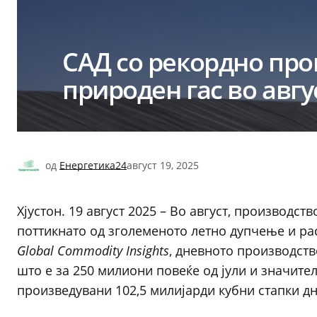
САД со рекордно про
природен гас во авгу
од
Енергетика24
август 19, 2025
Хјустон. 19 август 2025 – Во август, производст
поттикнато од зголеменото летно дупчење и ра
Global Commodity Insights
, дневното производств
што е за 250 милиони повеќе од јули и значител
произведувани 102,5 милијарди кубни стапки д