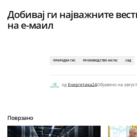
Share
Добивај ги најважните вест
на е-маил
ПРИРОДЕН ГАС
ПРОИЗВОДСТВО НА ГАС
САД
од
Енергетика24
Објавено на
август
Поврзано