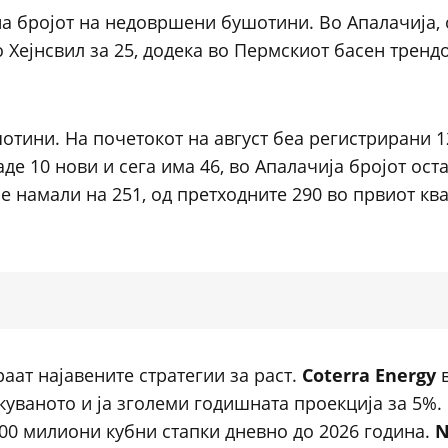
а бројот на недовршени бушотини. Во Апалачија, 
о Хејнсвил за 25, додека во Пермскиот басен тренд
отини. На почетокот на август беа регистрирани 1
де 10 нови и сега има 46, во Апалачија бројот ост
е намали на 251, од претходните 290 во првиот ква
аат најавените стратегии за раст.
Coterra Energy
в
куваното и ја зголеми годишната проекција за 5%.
00 милиони кубни стапки дневно до 2026 година.
N