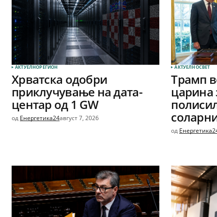
АКТУЕЛНО
РЕГИОН
АКТУЕЛНО
СВЕТ
Хрватска одобри
Трамп в
приклучување на дата-
царина 
центар од 1 GW
полиси
соларни
од
Енергетика24
август 7, 2026
од
Енергетика2