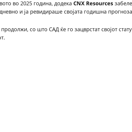
ото во 2025 година, додека
CNX Resources
забел
 дневно и ја ревидираше својата годишна прогноза
продолжи, со што САД ќе го зацврстат својот стату
т.