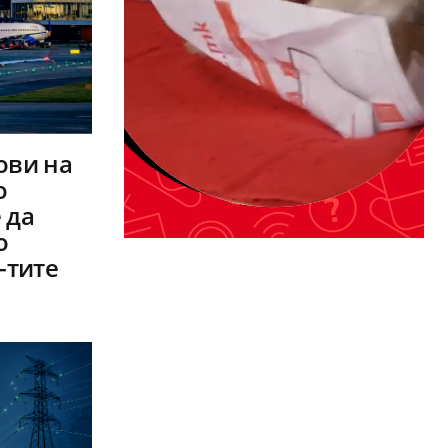
ови на
о
 да
о
-тите