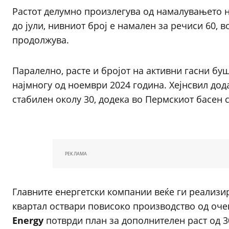
Растот делумно произлегува од намалувањето н
до јули, нивниот број е намален за речиси 60, в
продолжува.
Паралелно, расте и бројот на активни гасни буш
најмногу од ноември 2024 година. Хејнсвил дода
стабилен околу 30, додека во Пермскиот басен с
РЕКЛАМА
Главните енергетски компании веќе ги реализир
квартал оствари повисоко производство од оче
Energy
потврди план за дополнителен раст од 3