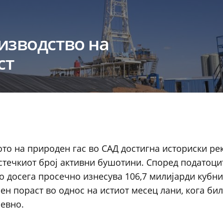
изводство на
ст
вото на природен гас во САД достигна историски ре
стечкиот број активни бушотини. Според податоци
о досега просечно изнесува 106,7 милијарди кубни
ен пораст во однос на истиот месец лани, кога би
невно.