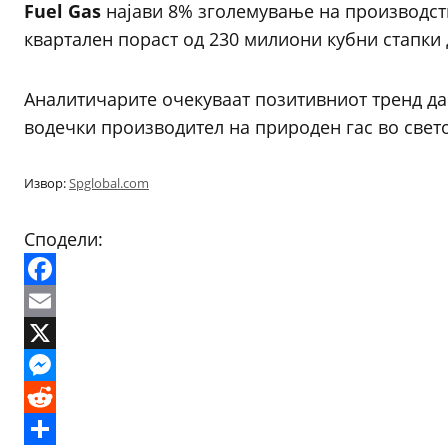
Fuel Gas
најави 8% зголемување на производств
квартален пораст од 230 милиони кубни стапки
Аналитичарите очекуваат позитивниот тренд да 
водечки производител на природен гас во свето
Извор:
Spglobal.com
Сподели:
Facebook
Email
X
Messenger
Reddit