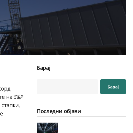
Барај
Барај
корд,
те на
S&P
 стапки,
Последни објави
ле