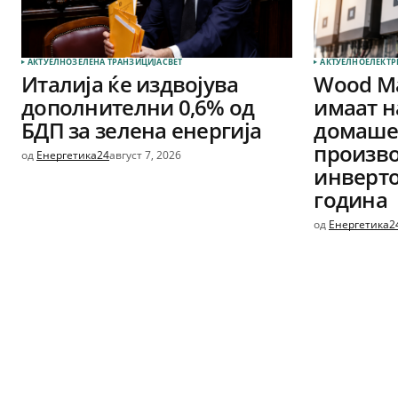
АКТУЕЛНО
ЗЕЛЕНА ТРАНЗИЦИЈА
СВЕТ
АКТУЕЛНО
ЕЛЕКТР
Италија ќе издвојува
Wood Ma
дополнителни 0,6% од
имаат н
БДП за зелена енергија
домашен
произво
од
Енергетика24
август 7, 2026
инверто
година
од
Енергетика2