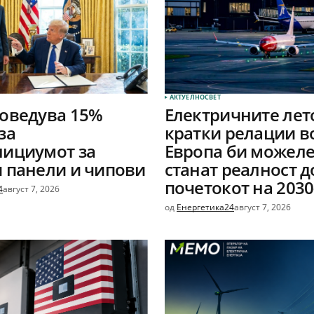
АКТУЕЛНО
СВЕТ
оведува 15%
Електричните лет
за
кратки релации в
лициумот за
Европа би можеле
 панели и чипови
станат реалност д
почетокот на 2030
4
август 7, 2026
од
Енергетика24
август 7, 2026