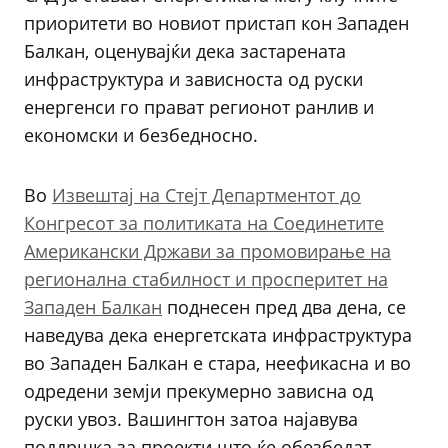
приоритети во новиот пристап кон Западен
Балкан, оценувајќи дека застарената
инфраструктура и зависноста од руски
енергенси го прават регионот ранлив и
економски и безбедносно.
Во
Извештај на Стејт Департментот до
Конгресот за политиката на Соединетите
Американски Држави за промовирање на
регионална стабилност и просперитет на
Западен Балкан
поднесен пред два дена, се
наведува дека енергетската инфраструктура
во Западен Балкан е стара, неефикасна и во
одредени земји прекумерно зависна од
руски увоз. Вашингтон затоа најавува
поддршка за проекти што ќе обезбедат