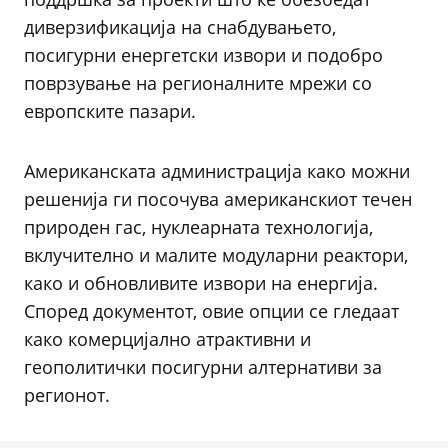
диверзификација на снабдувањето,
посигурни енергетски извори и подобро
поврзување на регионалните мрежи со
европските пазари.
Американската администрација како можни
решенија ги посочува американскиот течен
природен гас, нуклеарната технологија,
вклучително и малите модуларни реактори,
како и обновливите извори на енергија.
Според документот, овие опции се гледаат
како комерцијално атрактивни и
геополитички посигурни алтернативи за
регионот.