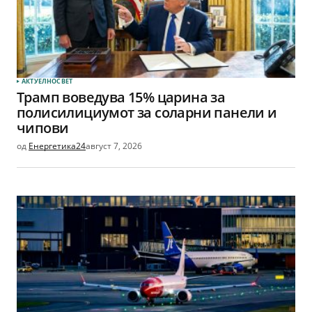
АКТУЕЛНО
СВЕТ
Трамп воведува 15% царина за
полисилициумот за соларни панели и
чипови
од
Енергетика24
август 7, 2026