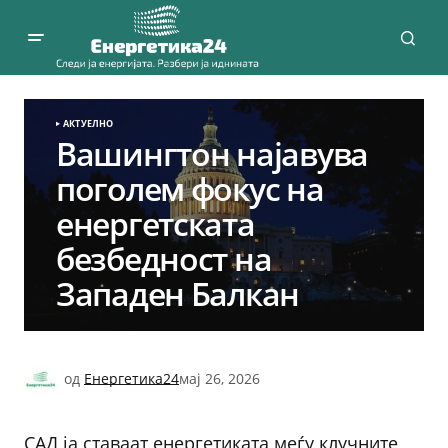
АКТУЕЛНО
Вашингтон најавува
поголем фокус на
енергетската
безбедност на
Западен Балкан
од
Енергетика24
мај 26, 2026
САД ја ставаат енергетиката меѓу клучните