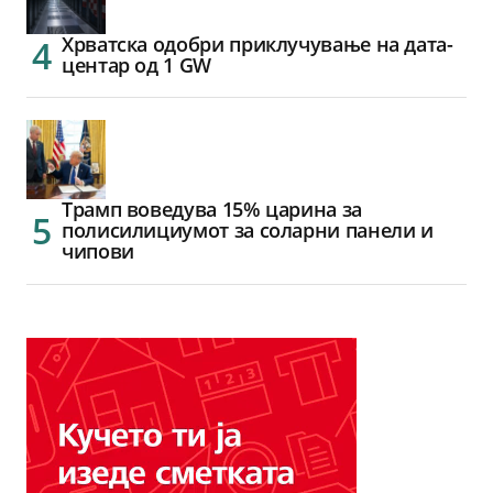
Хрватска одобри приклучување на дата-
центар од 1 GW
Трамп воведува 15% царина за
полисилициумот за соларни панели и
чипови