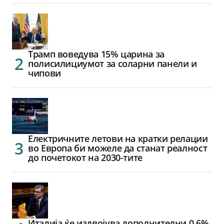
Трамп воведува 15% царина за
полисилициумот за соларни панели и
чипови
Електричните летови на кратки релации
во Европа би можеле да станат реалност
до почетокот на 2030-тите
Италија ќе издвојува дополнителни 0,6%