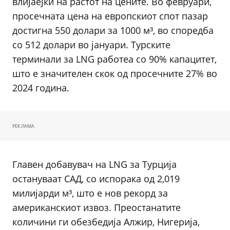
влијаејќи на растот на цените. Во февруари,
просечната цена на европскиот спот пазар
достигна 550 долари за 1000 м³, во споредба
со 512 долари во јануари. Турските
терминали за LNG работеа со 90% капацитет,
што е значителен скок од просечните 27% во
2024 година.
РЕКЛАМА
Главен добавувач на LNG за Турција
остануваат САД, со испорака од 2,019
милијарди м³, што е нов рекорд за
американскиот извоз. Преостанатите
количини ги обезбедија Алжир, Нигерија,