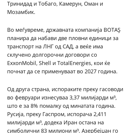
Тринидад и Тобаго, Камерун, Оман и
Мозамбик.
Во меѓувреме, државната компанија BOTAŞ
планира да набави две пловни единици за
транспорт на ЛНГ од САД, а веќе има
склучено долгорочни договори со
ExxonMobil, Shell и TotalEnergies, кои ќе
почнат да се применуваат во 2027 година.
Од друга страна, испораките преку гасоводи
во февруари изнесуваа 3,37 милијарди м³,
што е за 8% помалку од минатата година.
Русија, преку Гаспром, испорача 2,411
милијарди м³, додека Иран остана на
симболични 83 милиони м³. Азербејџан го