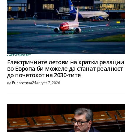
АКТУЕЛНО
СВЕТ
Електричните летови на кратки релации
во Европа би можеле да станат реалност
до почетокот на 2030-тите
од
Енергетика24
август 7, 2026