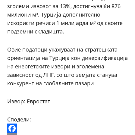
зголеми извозот за 13%, достигнувајќи 876
милиони м³. Турција дополнително
искористи речиси 1 милијарда м³ од своите
подземни складишта.
Овие податоци укажуваат на стратешката
ориентација на Турција кон диверзификација
на енергетските извори и зголемена
зависност од ЛНГ, со што земјата станува
конкурент на глобалните пазари
Извор: Евростат
Сподели: