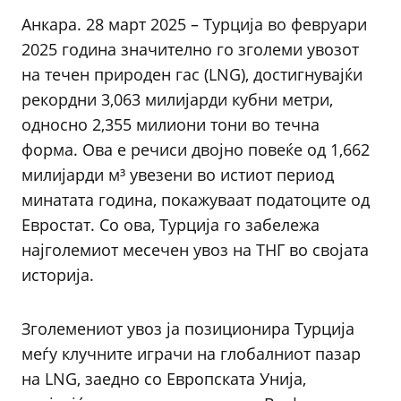
Анкара. 28 март 2025 – Турција во февруари
2025 година значително го зголеми увозот
на течен природен гас (LNG), достигнувајќи
рекордни 3,063 милијарди кубни метри,
односно 2,355 милиони тони во течна
форма. Ова е речиси двојно повеќе од 1,662
милијарди м³ увезени во истиот период
минатата година, покажуваат податоците од
Евростат. Со ова, Турција го забележа
најголемиот месечен увоз на ТНГ во својата
историја.
Зголемениот увоз ја позиционира Турција
меѓу клучните играчи на глобалниот пазар
на LNG, заедно со Европската Унија,