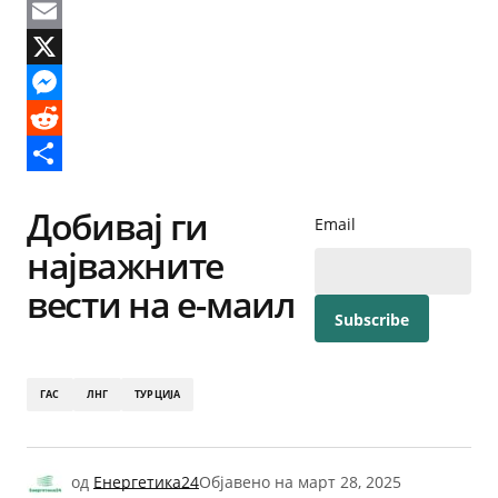
Facebook
Email
X
Messenger
Reddit
Share
Добивај ги
Email
најважните
вести на е-маил
ГАС
ЛНГ
ТУРЦИЈА
од
Енергетика24
Објавено на
март 28, 2025