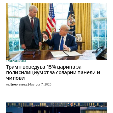
АКТУЕЛНО
СВЕТ
Трамп воведува 15% царина за
полисилициумот за соларни панели и
чипови
од
Енергетика24
август 7, 2026