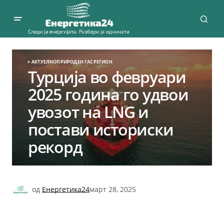
АКТУЕЛНО
ПРИРОДЕН ГАС
РЕГИОН
Турција во февруари
2025 година го удвои
увозот на LNG и
постави историски
рекорд
од
Енергетика24
март 28, 2025