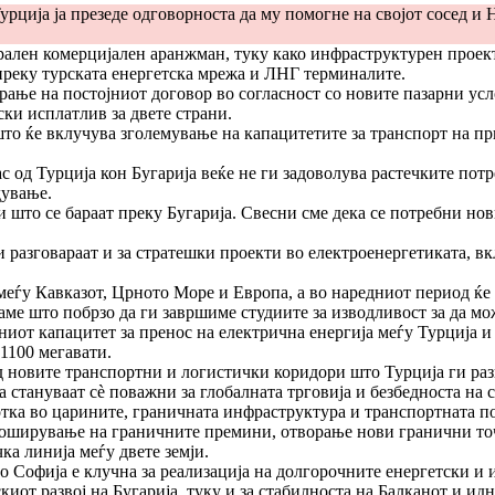
урција ја презеде одговорноста да му помогне на својот сосед и
атерален комерцијален аранжман, туку како инфраструктурен прое
преку турската енергетска мрежа и ЛНГ терминалите.
ирање на постојниот договор во согласност со новите пазарни усл
ски исплатлив за двете страни.
 што ќе вклучува зголемување на капацитетите за транспорт на 
с од Турција кон Бугарија веќе не ги задоволува растечките пот
дување.
што се бараат преку Бугарија. Свесни сме дека се потребни нов
и разговараат и за стратешки проекти во електроенергетиката, вк
 меѓу Кавказот, Црното Море и Европа, а во наредниот период ќе
аме што побрзо да ги завршиме студиите за изводливост за да мо
ниот капацитет за пренос на електрична енергија меѓу Турција и
1100 мегавати.
 од новите транспортни и логистички коридори што Турција ги р
а стануваат сè поважни за глобалната трговија и безбедноста на
ботка во царините, граничната инфраструктура и транспортната по
проширување на граничните премини, отворање нови гранични то
а линија меѓу двете земји.
о Софија е клучна за реализација на долгорочните енергетски и
киот развој на Бугарија, туку и за стабилноста на Балканот и и