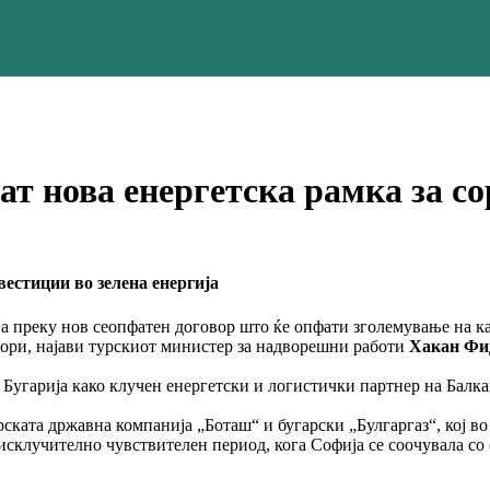
ат нова енергетска рамка за с
естиции во зелена енергија
ја преку нов сеопфатен договор што ќе опфати зголемување на к
дори, најави турскиот министер за надворешни работи
Хакан Фи
а Бугарија како клучен енергетски и логистички партнер на Балк
рската државна компанија „Боташ“ и бугарски „Булгаргаз“, кој 
исклучително чувствителен период, кога Софија се соочувала со