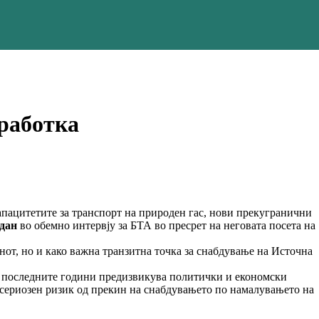
оработка
апацитетите за транспорт на природен гас, нови прекугранични
дан
во обемно интервју за БТА во пресрет на неговата посета на
анот, но и како важна транзитна точка за снабдување на Источна
во последните години предизвикува политички и економски
 сериозен ризик од прекин на снабдувањето по намалувањето на