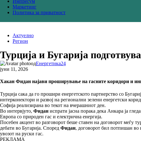
Импресум
Маркетинг
Политика за приватност
Актуелно
Регион
Турција и Бугарија подготвува
од
Енергетика24
јуни 11, 2026
Хакан Фидан најави проширување на гасните коридори и инв
Турција сака да го прошири енергетското партнерство со Бугари
интерконектори и развој на регионални зелени енергетски кори
Софија реализирана во текот на вчерашниот ден.
Во интервјуто,
Фидан
испрати јасна порака дека Анкара ја глед
Европа со природен гас и електрична енергија.
Посебен акцент во разговорот беше ставен на договорот меѓу ту
дебати во Бугарија. Според
Фидан
, договорот бил потпишан во 
увозот на руски гас.
РЕКЛАМА