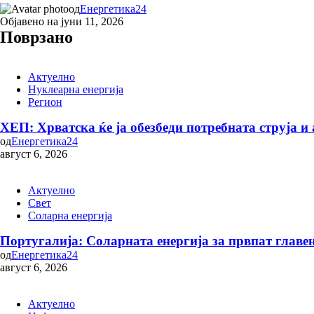
од
Енергетика24
Објавено на
јуни 11, 2026
Поврзано
Актуелно
Нуклеарна енергија
Регион
ХЕП: Хрватска ќе ја обезбеди потребната струја и
од
Енергетика24
август 6, 2026
Актуелно
Свет
Соларна eнергија
Португалија: Соларната енергија за првпат главен
од
Енергетика24
август 6, 2026
Актуелно