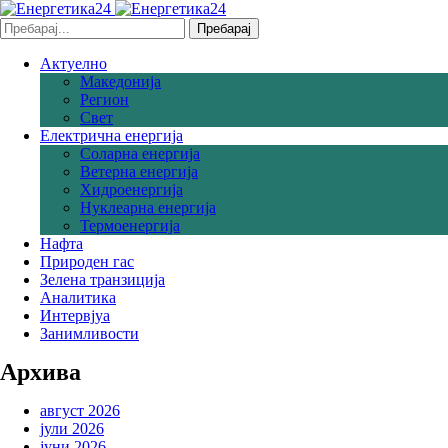
Пребарај
Актуелно
Македонија
Регион
Свет
Електрична енергија
Соларна eнергија
Ветерна eнергија
Хидроенергија
Нуклеарна енергија
Термоенергија
Нафта
Природен гас
Зелена транзиција
Аналитика
Интервјуа
Занимливости
Архива
август 2026
јули 2026
јуни 2026