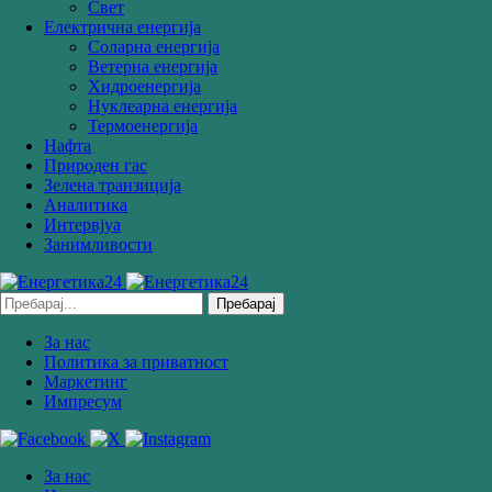
Свет
Електрична енергија
Соларна eнергија
Ветерна eнергија
Хидроенергија
Нуклеарна енергија
Термоенергија
Нафта
Природен гас
Зелена транзиција
Аналитика
Интервјуа
Занимливости
Пребарај
За нас
Политика за приватност
Маркетинг
Импресум
За нас