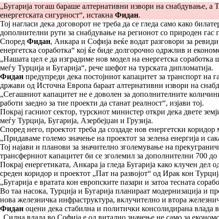
„Бугарија тогаш бараше алтернативни извори на снабдување, а Т
енергетската сигурност“, истакна
Фидан
.
Тој нагласи дека договорот не треба да се гледа само како бил
дополнителни рути за снабдување на регионот со природен гас 
Според
Фидан
, Анкара и Софија веќе водат разговори за ревид
енергетска соработка“ кој ќе биде долгорочно одржлив и економ
„Нашата цел е да изградиме нов модел на енергетска соработка
меѓу Турција и Бугарија“, рече шефот на турската дипломатија.
Фидан
предупреди дека постојниот капацитет за транспорт на га
држави од Источна Европа бараат алтернативни извори на снаб
„Сегашниот капацитет не е доволен за дополнителните количини 
работи заедно за тие проекти да станат реалност“, изјави тој.
Покрај гасниот сектор, турскиот министер откри дека двете земј
меѓу Турција, Бугарија, Азербејџан и Грузија.
Според него, проектот треба да создаде нов енергетски коридор
„Придаваме големо значење на проектот за зелена енергија и сак
Тој најави и планови за значително зголемување на прекугранич
трансферниот капацитет би се зголемил за дополнителни 700 до 
Покрај енергетиката, Анкара ја гледа Бугарија како клучен дел
среден коридор и проектот „Пат на развојот“ од Ирак кон Турциј
„Бугарија е вратата кон европските пазари и затоа тесната сора
Во таа насока, Турција и Бугарија планираат модернизација и 
нова железничка инфраструктура, вклучително и втора железничк
Фидан
оцени дека стабилна и политички консолидирана влада в
„Силна влада во Софија е од витално значење не само за економс