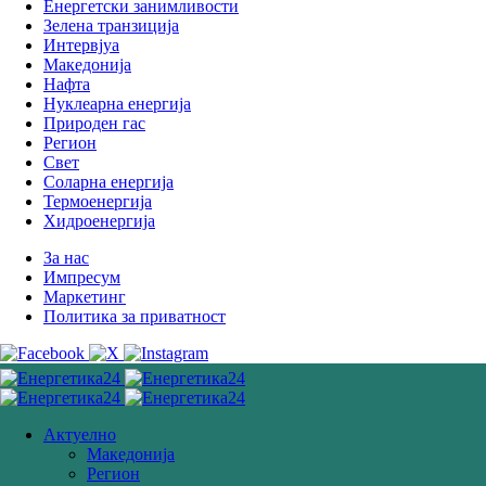
Енергетски занимливости
Зелена транзиција
Интервјуа
Македонија
Нафта
Нуклеарна енергија
Природен гас
Регион
Свет
Соларна eнергија
Термоенергија
Хидроенергија
За нас
Импресум
Маркетинг
Политика за приватност
Актуелно
Македонија
Регион