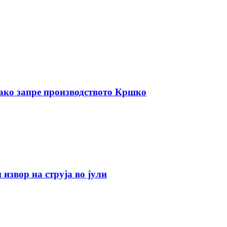
 ако запре производството Кршко
 извор на струја во јули