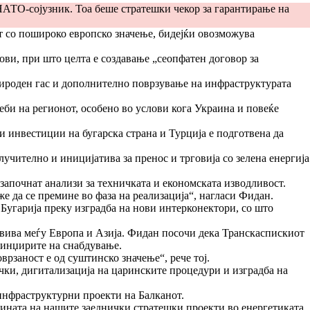
 НАТО-сојузник. Тоа беше стратешки чекор за гарантирање на
кт со пошироко европско значење, бидејќи овозможува
ови, при што целта е создавање „сеопфатен договор за
природен гас и дополнително поврзување на инфраструктурата
реби на регионот, особено во услови кога Украина и повеќе
и инвестиции на бугарска страна и Турција е подготвена да
лучително и иницијатива за пренос и трговија со зелена енергија
 започнат анализи за техничката и економската изводливост.
же да се премине во фаза на реализација“, нагласи Фидан.
 Бугарија преку изградба на нови интерконектори, со што
азвива меѓу Европа и Азија. Фидан посочи дека Транскаспискиот
 синџирите на снабдување.
врзаност е од суштинско значење“, рече тој.
чки, дигитализација на царинските процедури и изградба на
 инфраструктурни проекти на Балканот.
днината на нашите заеднички стратешки проекти во енергетиката,