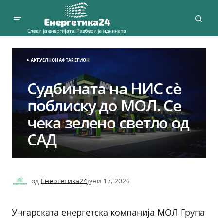
АКТУЕЛНО
НАФТА
РЕГИОН
Судбината на НИС сè
поблиску до МОЛ. Се
чека зелено светло од
САД
од
Енергетика24
јуни 17, 2026
Унгарската енергетска компанија МОЛ Група