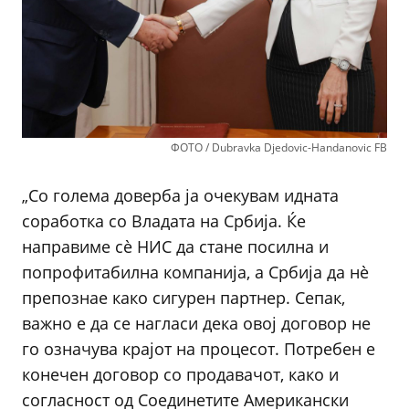
ФОТО / Dubravka Djedovic-Handanovic FB
„Со голема доверба ја очекувам идната
соработка со Владата на Србија. Ќе
направиме сè НИС да стане посилна и
попрофитабилна компанија, а Србија да нè
препознае како сигурен партнер. Сепак,
важно е да се нагласи дека овој договор не
го означува крајот на процесот. Потребен е
конечен договор со продавачот, како и
согласност од Соединетите Американски