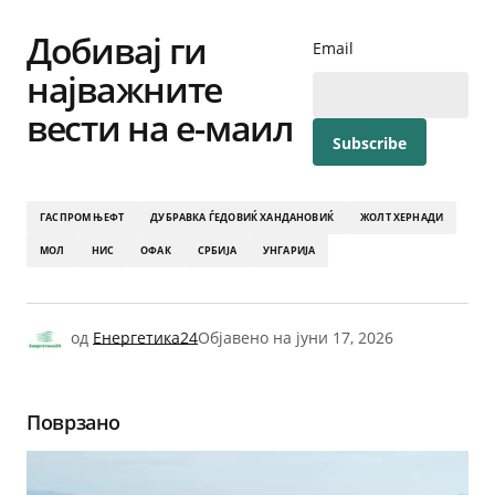
Share
Добивај ги
Email
најважните
вести на е-маил
ГАСПРОМ ЊЕФТ
ДУБРАВКА ЃЕДОВИЌ ХАНДАНОВИЌ
ЖОЛТ ХЕРНАДИ
МОЛ
НИС
ОФАК
СРБИЈА
УНГАРИЈА
од
Енергетика24
Објавено на
јуни 17, 2026
Поврзано