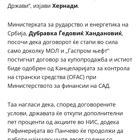
Држави“, изјави
Хернади
.
Министерката за рударство и енергетика на
Србија,
Дубравка Ѓедовиќ Хандановиќ
,
посочи дека договорот ќе стапи во сила
само доколку МОЛ и „Гаспром њефт“
постигнат договор за купопродажба и истиот
биде одобрен од Канцеларијата за контрола
на странски средства (OFAC) при
Министерството за финансии на САД.
Таа нагласи дека, според договорените
услови, државата ќе откупи дополнителни
пет проценти од акциите во НИС, додека
Рафинеријата во Панчево ќе продолжи да
работи најмалку уште десет години со