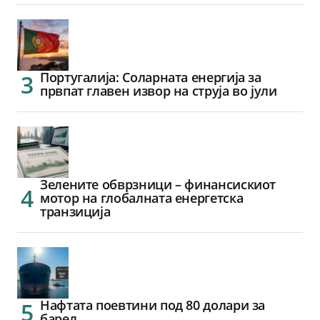
Португалија: Соларната енергија за
првпат главен извор на струја во јули
Зелените обврзници – финансискиот
мотор на глобалната енергетска
транзиција
Нафтата поевтини под 80 долари за
барел