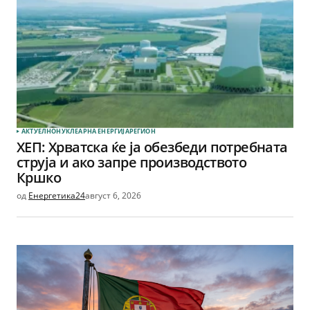
АКТУЕЛНО
НУКЛЕАРНА ЕНЕРГИЈА
РЕГИОН
ХЕП: Хрватска ќе ја обезбеди потребната
струја и ако запре производството
Кршко
од
Енергетика24
август 6, 2026