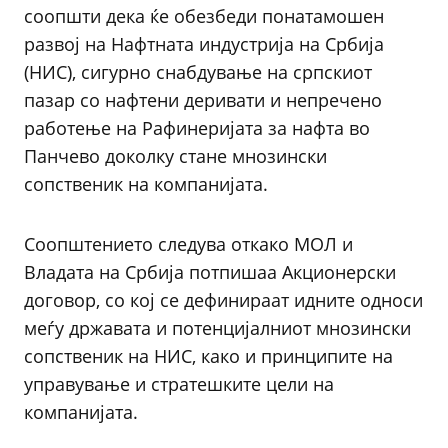
соопшти дека ќе обезбеди понатамошен
развој на Нафтната индустрија на Србија
(НИС), сигурно снабдување на српскиот
пазар со нафтени деривати и непречено
работење на Рафинеријата за нафта во
Панчево доколку стане мнозински
сопственик на компанијата.
Соопштението следува откако МОЛ и
Владата на Србија потпишаа Акционерски
договор, со кој се дефинираат идните односи
меѓу државата и потенцијалниот мнозински
сопственик на НИС, како и принципите на
управување и стратешките цели на
компанијата.