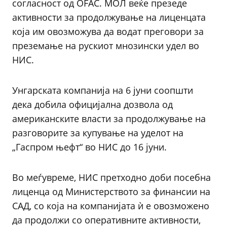
согласност од OFAC. МОЛ веќе презеде
активности за продолжување на лиценцата
која им овозможува да водат преговори за
преземање на рускиот мнозински удел во
НИС.
Унгарската компанија на 6 јуни соопшти
дека добила официјална дозвола од
американските власти за продолжување на
разговорите за купување на уделот на
„Гаспром њефт“ во НИС до 16 јуни.
Во меѓувреме, НИС претходно доби посебна
лиценца од Министерството за финансии на
САД, со која на компанијата ѝ е овозможено
да продолжи со оперативните активности,