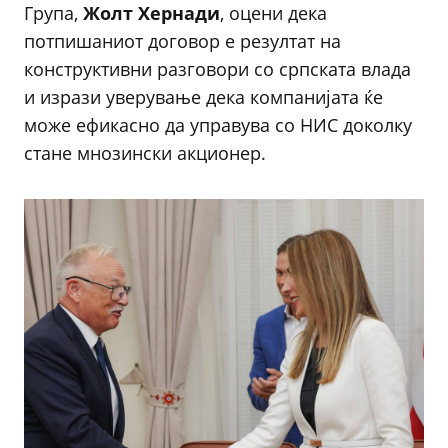
Група,
Жолт Хернади
, оцени дека
потпишаниот договор е резултат на
конструктивни разговори со српската влада
и изрази уверување дека компанијата ќе
може ефикасно да управува со НИС доколку
стане мнозински акционер.