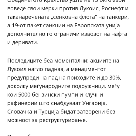
воведе свои мерки против Лукоил, Роснефт и
таканаречената „сенковна флота“ на танкери,
а 19-от пакет санкции на Европската унија
дополнително го ограничи извозот на нафта
и деривати.
Последиците беа моментални: акциите на
Лукоил нагло паднаа, а менаџментот
предупреди на пад на приходите и до 30%,
доколку меѓународните подружници, меѓу
кои 5000 бензински пумпи и клучни
рафинерии што снабдуваат Унгарија,
Словачка и Турција бидат затворени без
можност за реструктурирање.