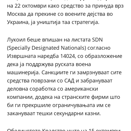
на 22 октомври како средство за принуда врз
Москва да прекине со воените дејства во
Украина, ја уништија таа стратегија.
Лукоил беше впишан на листата SDN
(Specially Designated Nationals) согласно
Извршната наредба 14024, со образложение
дека ја поддржува руската воена
машинерија. Санкциите ги замрзнуваат сите
средства поврзани со САД и забрануваат
деловна соработка со американски
компании, додека на странските фирми што
би ги прекршиле ограничувањата им се
закануваат тешки секундарни казни.
Обединетото Кралство уште на 15 октомври