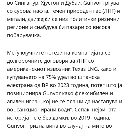
во Сингапур, Хјустон и Дубаи, Gunvor тргува
со сурова нафта, течен природен гас (ЛНГ) и
метали, движејќи се низ политички ризични
региони и снабдувајќи пазари со висока
побарувачка.
Меѓу клучните потези на компанијата се
долгорочните договори за ЛНГ со
американскиот извозник Texas LNG, како и
купувањето на 75% удел во шпанска
електрана од BP во 2023 година, потег што ја
позиционира Gunvor како флексибилен и
агилен играч, кој не се плаши да настапува и
во „санкционирани води“. Сепак, нејзината
историја не е без дамки: во 2019 година,
Gunvor призна вина во случај на мито во