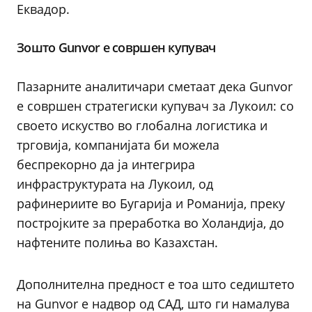
Еквадор.
Зошто Gunvor е совршен купувач
Пазарните аналитичари сметаат дека Gunvor
е совршен стратегиски купувач за Лукоил: со
своето искуство во глобална логистика и
трговија, компанијата би можела
беспрекорно да ја интегрира
инфраструктурата на Лукоил, од
рафинериите во Бугарија и Романија, преку
постројките за преработка во Холандија, до
нафтените полиња во Казахстан.
Дополнителна предност е тоа што седиштето
на Gunvor е надвор од САД, што ги намалува