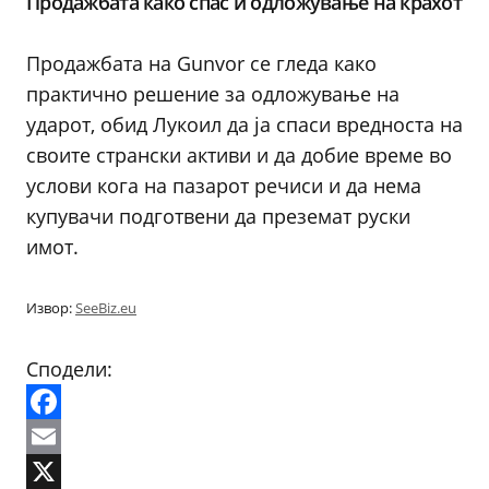
Продажбата како спас и одложување на крахот
Продажбата на Gunvor се гледа како
практично решение за одложување на
ударот, обид Лукоил да ја спаси вредноста на
своите странски активи и да добие време во
услови кога на пазарот речиси и да нема
купувачи подготвени да преземат руски
имот.
Извор:
SeeBiz.eu
Сподели:
Facebook
Email