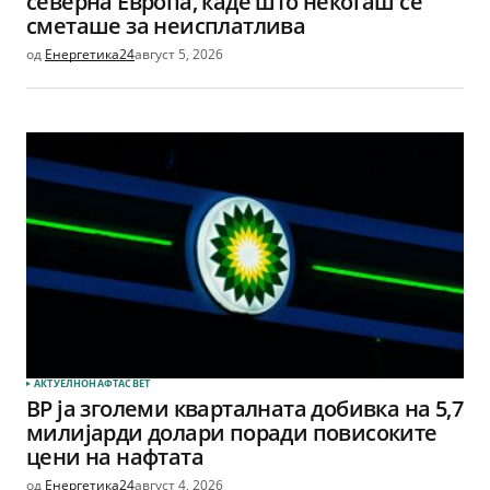
северна Европа, каде што некогаш се
сметаше за неисплатлива
од
Енергетика24
август 5, 2026
АКТУЕЛНО
НАФТА
СВЕТ
BP ја зголеми кварталната добивка на 5,7
милијарди долари поради повисоките
цени на нафтата
од
Енергетика24
август 4, 2026