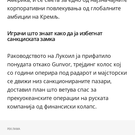
корпоративни повлекувања од глобалните
амбиции на Кремљ.
Играчи што знаат како да ја избегнат
санкциската замка
Раководството на Лукоил ја прифатило
понудата откако Gunvor, трејдинг колос кој
со години оперира под радарот и мајсторски
се движи низ санкционираните пазари,
доставил план што ветува спас за
прекуокеанските операции на руската
компанија од финансиски колапс.
РЕКЛАМА