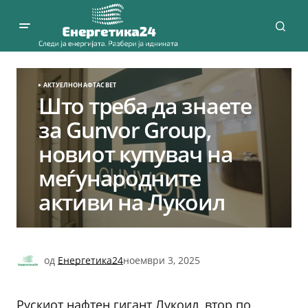
АКТУЕЛНО
НАФТА
СВЕТ
Што треба да знаете
за Gunvor Group,
новиот купувач на
меѓународните
активи на Лукоил
од
Енергетика24
ноември 3, 2025
Рускиот нафтен гигант Лукоил, втор по