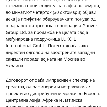
големина производител на нафта во земјата,
во минатиот четврток (30 октомври) објави
дека ја прифатил обврзувачката понуда од
швајцарската трговска корпорација Gunvor
Group Ltd. за продажба на целата своја
меѓународна подружница LUKOIL
International GmbH. Потегот доаѓа како
директен одговор на заострените западни
санкции поради војната на Москва во
Украина.
Договорот опфаќа импресивен спектар на
средства, од рафинерии и истражувачки
проекти до дистрибутивни мрежи во Европа,
Централна Азија, Африка и Латинска
Америка, и се смета за едно од најзначајните