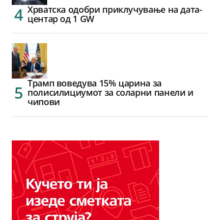
Хрватска одобри приклучување на дата-
центар од 1 GW
Трамп воведува 15% царина за
полисилициумот за соларни панели и
чипови