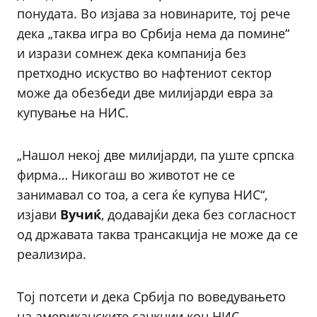
понудата. Во изјава за новинарите, тој рече
дека „таква игра во Србија нема да помине“
и изрази сомнеж дека компанија без
претходно искуство во нафтениот сектор
може да обезбеди две милијарди евра за
купување на НИС.
„Нашол некој две милијарди, па уште српска
фирма… Никогаш во животот не се
занимавал со тоа, а сега ќе купува НИС“,
изјави
Вучиќ
, додавајќи дека без согласност
од државата таква трансакција не може да се
реализира.
Тој потсети и дека Србија по воведувањето
на американските санкции кон НИС