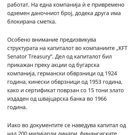
работат. На една компанија ѝ е привремено
одземен даночниот број, додека друга има
блокирана сметка.
Особено внимание предизвикува
структурата на капиталот во компаниите „KFT
Senator Treasury“. Дел од капиталот бил
прикажан преку акции од бугарска
компанија, германски обврзници од 1924
година, кинески обврзници од 1953 година,
како и сертификат поврзан со 15 тони злато
издаден од швајцарска банка во 1966
година.
Иако во документите се наведува капитал од
над 200 милијарди динари, финансиските