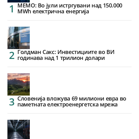
МЕМО: Во јули истргувани над 150.000
MWh електрична енергија
Голдман Сакс: Инвестициите во ВИ
годинава над 1 трилион долари
Словенија вложува 69 милиони евра во
паметната електроенергетска мрежа