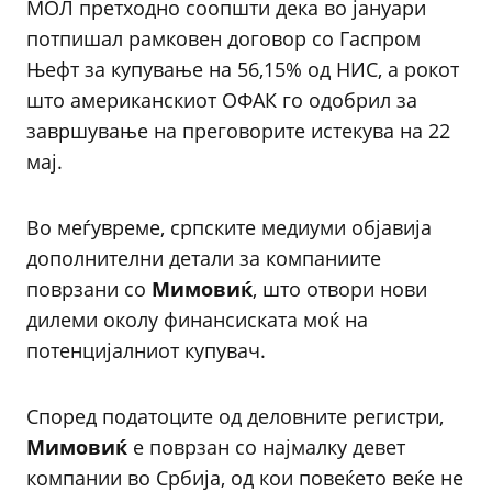
МОЛ претходно соопшти дека во јануари
потпишал рамковен договор со Гаспром
Њефт за купување на 56,15% од НИС, а рокот
што американскиот ОФАК го одобрил за
завршување на преговорите истекува на 22
мај.
Во меѓувреме, српските медиуми објавија
дополнителни детали за компаниите
поврзани со
Мимовиќ
, што отвори нови
дилеми околу финансиската моќ на
потенцијалниот купувач.
Според податоците од деловните регистри,
Мимовиќ
е поврзан со најмалку девет
компании во Србија, од кои повеќето веќе не