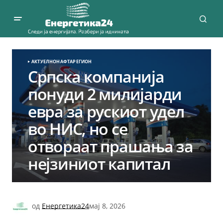
АКТУЕЛНО
НАФТА
РЕГИОН
Српска компанија
понуди 2 милијарди
евра за рускиот удел
во НИС, но се
отвораат прашања за
нејзиниот капитал
од
Енергетика24
мај 8, 2026