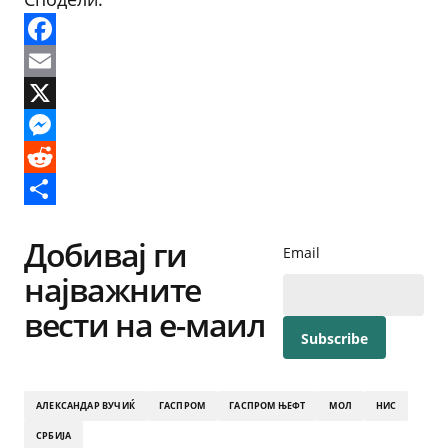
Facebook
Email
X
Messenger
Reddit
Share
Добивај ги
Email
најважните
вести на е-маил
АЛЕКСАНДАР ВУЧИЌ
ГАСПРОМ
ГАСПРОМ ЊЕФТ
МОЛ
НИС
СРБИЈА