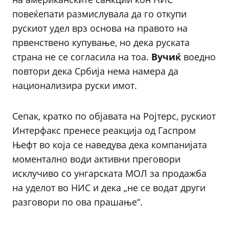
повеќепати размислувала да го откупи
рускиот удел врз основа на правото на
првенствено купување, но дека руската
страна не се согласила на тоа.
Вучиќ
воедно
повтори дека Србија нема намера да
национализира руски имот.
Сепак, кратко по објавата на Ројтерс, рускиот
Интерфакс пренесе реакција од Гаспром
Њефт во која се наведува дека компанијата
моментално води активни преговори
исклучиво со унгарската МОЛ за продажба
на уделот во НИС и дека „не се водат други
разговори по ова прашање“.