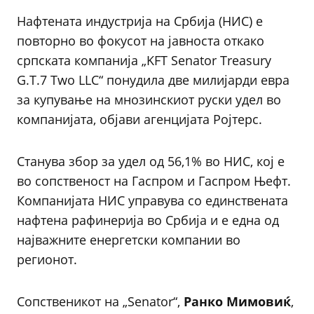
Нафтената индустрија на Србија (НИС) е
повторно во фокусот на јавноста откако
српската компанија „KFT Senator Treasury
G.T.7 Two LLC“ понудила две милијарди евра
за купување на мнозинскиот руски удел во
компанијата, објави агенцијата Ројтерс.
Станува збор за удел од 56,1% во НИС, кој е
во сопственост на Гаспром и Гаспром Њефт.
Компанијата НИС управува со единствената
нафтена рафинерија во Србија и е една од
најважните енергетски компании во
регионот.
Сопственикот на „Senator“,
Ранко Мимовиќ
,