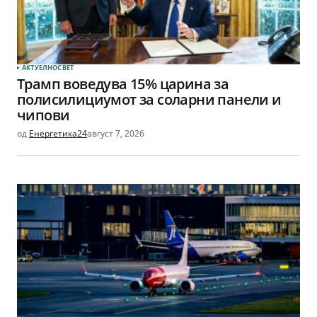
АКТУЕЛНО
СВЕТ
Трамп воведува 15% царина за
полисилициумот за соларни панели и
чипови
од
Енергетика24
август 7, 2026