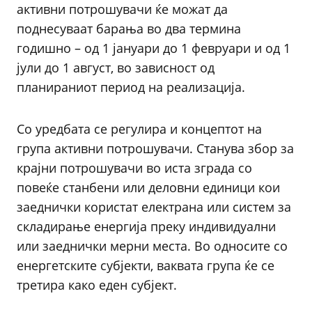
активни потрошувачи ќе можат да
поднесуваат барања во два термина
годишно – од 1 јануари до 1 февруари и од 1
јули до 1 август, во зависност од
планираниот период на реализација.
Со уредбата се регулира и концептот на
група активни потрошувачи. Станува збор за
крајни потрошувачи во иста зграда со
повеќе станбени или деловни единици кои
заеднички користат електрана или систем за
складирање енергија преку индивидуални
или заеднички мерни места. Во односите со
енергетските субјекти, ваквата група ќе се
третира како еден субјект.