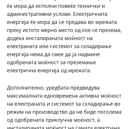
ќе мора да исполни повеќе технички и
административни услови. Електричната
енергија ќе мора да се предава во мрежата
преку истото мерно место од кое се презема,
додека инсталираната моќност на
електраната или системот за складирање
енергија нема да смее да ја надмине
одобрената моќност за преземање
електрична енергија од мрежата.
Дополнително, уредбата предвидува
максималната едновремена активна моќност
на електраната и системот за складирање во
режим на производство да не биде поголема
од одобрената приклучна моќност, а
инсталираната моќност на самата електрана