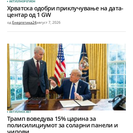
АКТУЕЛНО
РЕГИОН
Хрватска одобри приклучување на дата-
центар од 1 GW
од
Енергетика24
август 7, 2026
АКТУЕЛНО
СВЕТ
Трамп воведува 15% царина за
полисилициумот за соларни панели и
чипови