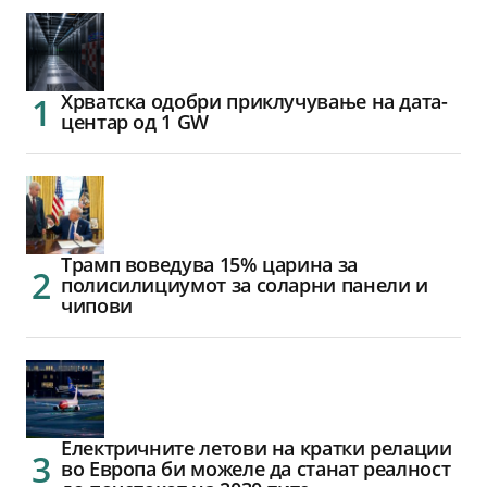
Хрватска одобри приклучување на дата-
центар од 1 GW
Трамп воведува 15% царина за
полисилициумот за соларни панели и
чипови
Електричните летови на кратки релации
во Европа би можеле да станат реалност