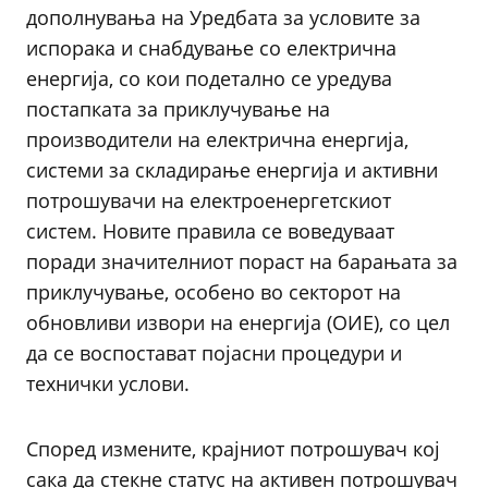
дополнувања на Уредбата за условите за
испорака и снабдување со електрична
енергија, со кои подетално се уредува
постапката за приклучување на
производители на електрична енергија,
системи за складирање енергија и активни
потрошувачи на електроенергетскиот
систем. Новите правила се воведуваат
поради значителниот пораст на барањата за
приклучување, особено во секторот на
обновливи извори на енергија (ОИЕ), со цел
да се воспостават појасни процедури и
технички услови.
Според измените, крајниот потрошувач кој
сака да стекне статус на активен потрошувач