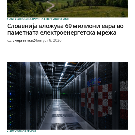
АКТУЕЛНО
ЕЛЕКТРИЧНА ЕНЕРГИЈА
РЕГИОН
Словенија вложува 69 милиони евра во
паметната електроенергетска мрежа
од
Енергетика24
август 8, 2026
АКТУЕЛНО
РЕГИОН