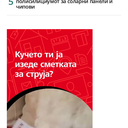
полисилициумот за соларни панели и
чипови