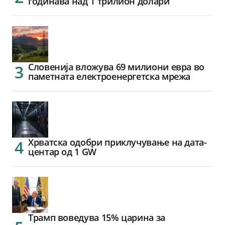
годинава над 1 трилион долари
Словенија вложува 69 милиони евра во
паметната електроенергетска мрежа
Хрватска одобри приклучување на дата-
центар од 1 GW
Трамп воведува 15% царина за