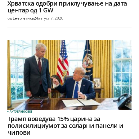
Хрватска одобри приклучување на дата-
центар од 1 GW
од
Енергетика24
август 7, 2026
АКТУЕЛНО
СВЕТ
Трамп воведува 15% царина за
полисилициумот за соларни панели и
чипови