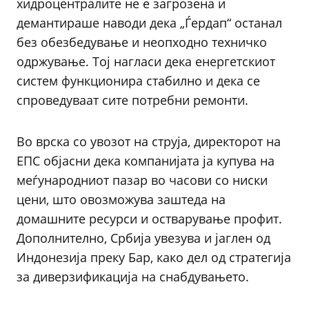
хидроцентралите не е загрозена и
демантираше наводи дека „Ѓердап“ останал
без обезбедување и неопходно техничко
одржување. Тој нагласи дека енергетскиот
систем функционира стабилно и дека се
спроведуваат сите потребни ремонти.
Во врска со увозот на струја, директорот на
ЕПС објасни дека компанијата ја купува на
меѓународниот пазар во часови со ниски
цени, што овозможува заштеда на
домашните ресурси и остварување профит.
Дополнително, Србија увезува и јаглен од
Индонезија преку Бар, како дел од стратегија
за диверзификација на снабдувањето.