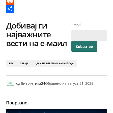
Messenger
Reddit
Share
Добивај ги
Email
најважните
вести на е-маил
ЕПС
СРБИЈА
ЦЕНИ НА ЕЛЕКТРИЧНА ЕНЕРГИЈА
од
Енергетика24
Објавено на
август 21, 2025
Поврзано