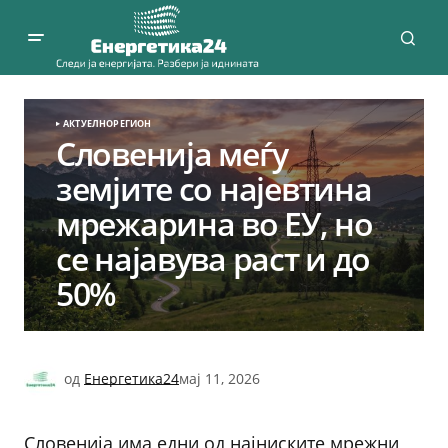
АКТУЕЛНО
РЕГИОН
Словенија меѓу
земјите со најевтина
мрежарина во ЕУ, но
се најавува раст и до
50%
од
Енергетика24
мај 11, 2026
Словенија има едни од најниските мрежни