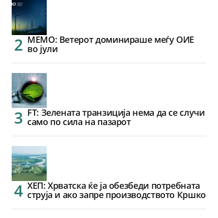
МЕМО: Ветерот доминираше меѓу ОИЕ
во јули
FT: Зелената транзиција нема да се случи
само по сила на пазарот
ХЕП: Хрватска ќе ја обезбеди потребната
струја и ако запре производството Кршко