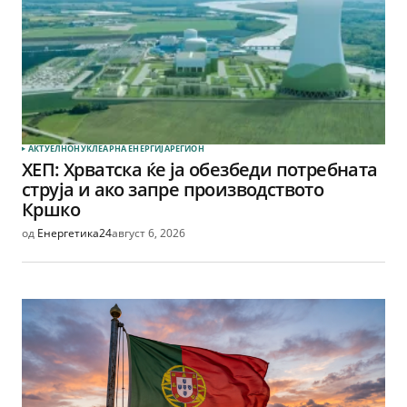
АКТУЕЛНО
НУКЛЕАРНА ЕНЕРГИЈА
РЕГИОН
ХЕП: Хрватска ќе ја обезбеди потребната
струја и ако запре производството
Кршко
од
Енергетика24
август 6, 2026