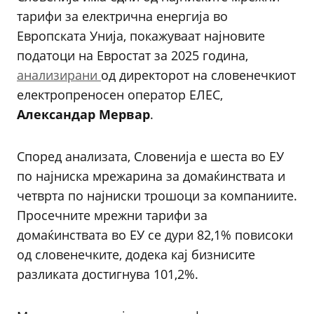
тарифи за електрична енергија во
Европската Унија, покажуваат најновите
податоци на Евростат за 2025 година,
анализирани
од директорот на словенечкиот
електропреносен оператор ЕЛЕС,
Александар Мервар
.
Според анализата, Словенија е шеста во ЕУ
по најниска мрежарина за домаќинствата и
четврта по најниски трошоци за компаниите.
Просечните мрежни тарифи за
домаќинствата во ЕУ се дури 82,1% повисоки
од словенечките, додека кај бизнисите
разликата достигнува 101,2%.