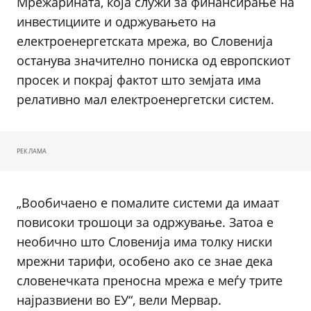
Мрежарината, која служи за финансирање на
инвестициите и одржувањето на
електроенергетската мрежа, во Словенија
останува значително пониска од европскиот
просек и покрај фактот што земјата има
релативно мал електроенергетски систем.
РЕКЛАМА
„Вообичаено е помалите системи да имаат
повисоки трошоци за одржување. Затоа е
необично што Словенија има толку ниски
мрежни тарифи, особено ако се знае дека
словенечката преносна мрежа е меѓу трите
најразвиени во ЕУ“, вели Мервар.