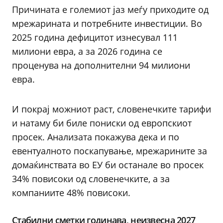
Причината е големиот јаз меѓу приходите од
мрежарината и потребните инвестиции. Во
2025 година дефицитот изнесувал 111
милиони евра, а за 2026 година се
проценува на дополнителни 94 милиони
евра.
И покрај можниот раст, словенечките тарифи
и натаму би биле пониски од европскиот
просек. Анализата покажува дека и по
евентуалното поскапување, мрежарините за
домаќинствата во ЕУ би останале во просек
34% повисоки од словенечките, а за
компаниите 48% повисоки.
Стабилни сметки годинава, неизвесна 2027