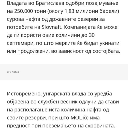
Владата во Братислава одобри позајмување
на 250.000 тони (околу 1,83 милиони барели)
сурова нафта од државните резерви за
потребите на Slovnaft. Компанијата ќе може
да ги користи овие количини до 30
септември, по што мерките ќе бидат укинати
или продолжени, во зависност од состојбата.
РЕКЛАМА
Истовремено, унгарската влада со уредба
објавена во службен весник одлучи да стави
на располагање иста количина нафта од
своите резерви, при што MOL ќе има
предност при преземањето на суровината.