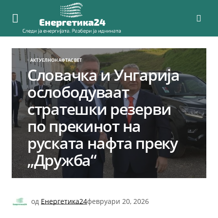
АКТУЕЛНО
НАФТА
СВЕТ
Словачка и Унгарија
ослободуваат
стратешки резерви
по прекинот на
руската нафта преку
„Дружба“
од
Енергетика24
февруари 20, 2026