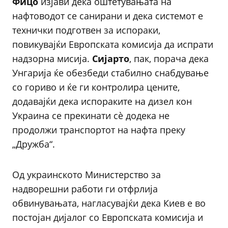
Фицо
изјави дека оштетувањата на
нафтоводот се санирани и дека системот е
технички подготвен за испораки,
повикувајќи Европската комисија да испрати
надзорна мисија.
Сијарто
, пак, порача дека
Унгарија ќе обезбеди стабилно снабдување
со гориво и ќе ги контролира цените,
додавајќи дека испораките на дизел кон
Украина се прекинати сè додека не
продолжи транспортот на нафта преку
„Дружба“.
Од украинското Министерство за
надворешни работи ги отфрлија
обвинувањата, нагласувајќи дека Киев е во
постојан дијалог со Европската комисија и