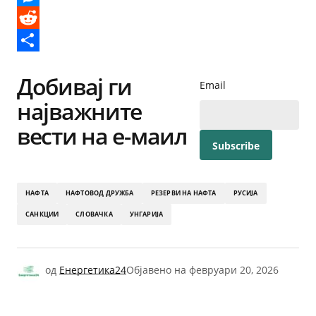
Messenger
Reddit
Share
Добивај ги
Email
најважните
вести на е-маил
НАФТА
НАФТОВОД ДРУЖБА
РЕЗЕРВИ НА НАФТА
РУСИЈА
САНКЦИИ
СЛОВАЧКА
УНГАРИЈА
од
Енергетика24
Објавено на
февруари 20, 2026