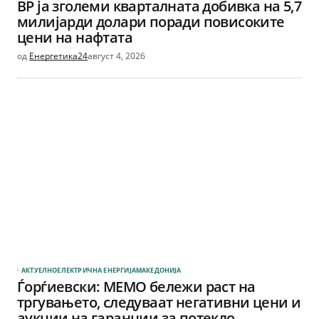
BP ја зголеми кварталната добивка на 5,7
милијарди долари поради повисоките
цени на нафтата
од
Енергетика24
август 4, 2026
АКТУЕЛНО
ЕЛЕКТРИЧНА ЕНЕРГИЈА
МАКЕДОНИЈА
Ѓорѓиевски: МЕМО бележи раст на
тргувањето, следуваат негативни цени и
аукции на гаранции за потекло