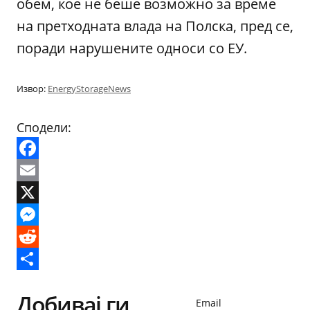
обем, кое не беше возможно за време
на претходната влада на Полска, пред се,
поради нарушените односи со ЕУ.
Извор:
EnergyStorageNews
Сподели:
Facebook
Email
X
Messenger
Reddit
Share
Добивај ги
Email