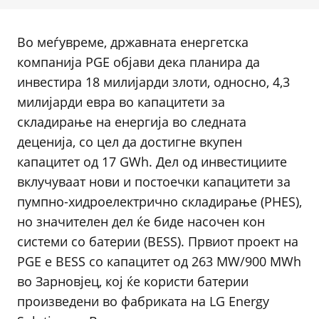
Во меѓувреме, државната енергетска
компанија PGE објави дека планира да
инвестира 18 милијарди злоти, односно, 4,3
милијарди евра во капацитети за
складирање на енергија во следната
деценија, со цел да достигне вкупен
капацитет од 17 GWh. Дел од инвестициите
вклучуваат нови и постоечки капацитети за
пумпно-хидроелектрично складирање (PHES),
но значителен дел ќе биде насочен кон
системи со батерии (BESS). Првиот проект на
PGE е BESS со капацитет од 263 MW/900 MWh
во Зарновјец, кој ќе користи батерии
произведени во фабриката на LG Energy