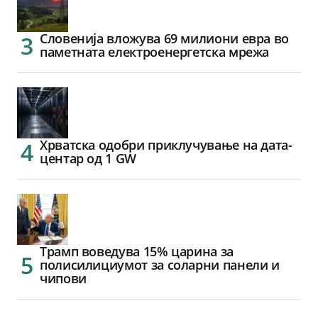
Словенија вложува 69 милиони евра во
паметната електроенергетска мрежа
Хрватска одобри приклучување на дата-
центар од 1 GW
Трамп воведува 15% царина за
полисилициумот за соларни панели и
чипови