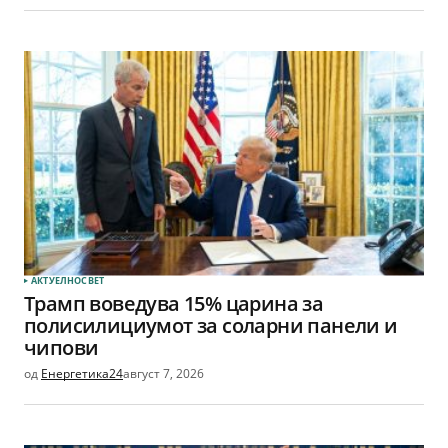
АКТУЕЛНО
СВЕТ
Трамп воведува 15% царина за
полисилициумот за соларни панели и
чипови
од
Енергетика24
август 7, 2026