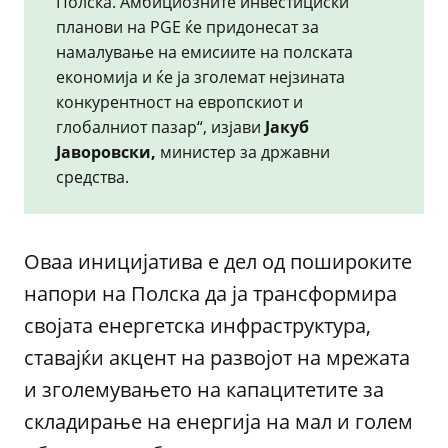
Полска. Амбициозните инвестициски
планови на PGE ќе придонесат за
намалување на емисиите на полската
економија и ќе ја зголемат нејзината
конкурентност на европскиот и
глобалниот пазар“, изјави
Јакуб
Јаворовски,
министер за државни
средства.
Оваа иницијатива е дел од пошироките
напори на Полска да ја трансформира
својата енергетска инфраструктура,
ставајќи акцент на развојот на мрежата
и зголемувањето на капацитетите за
складирање на енергија на мал и голем