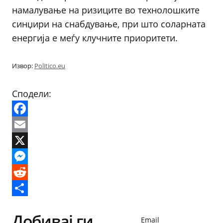
намалување на ризиците во технолошките
синџири на снабдување, при што соларната
енергија е меѓу клучните приоритети.
Извор:
Politico.eu
Сподели:
Facebook
Email
X
Messenger
Reddit
Share
Добивај ги
Email