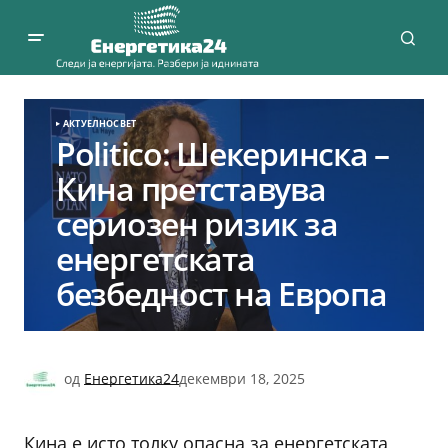
АКТУЕЛНО
СВЕТ
Politico: Шекеринска –
Кина претставува
сериозен ризик за
енергетската
безбедност на Европа
од
Енергетика24
декември 18, 2025
Кина е исто толку опасна за енергетската