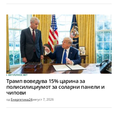
АКТУЕЛНО
СВЕТ
Трамп воведува 15% царина за
полисилициумот за соларни панели и
чипови
од
Енергетика24
август 7, 2026