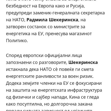
безбедност на Европа како и Русија,
предупреди заменик-генералната секретарка
на НАТО,
Радмила Шекеринска
, на
затворен состанок со министрите за
енергетика на ЕУ, пренесува магазинот
Политико.
Според европски официјални лица
запознаени со разговорите,
Шекеринска
истакнала дека НАТО сè повеќе ги смета
енергетските ранливости за воен ризик.
Додека земјите членки на ЕУ се фокусирани
на заштита на енергетската инфраструктура
од физички и сајбер напади, Кина се гледа
како посуптилна, но долгорочна закана
поради силната зависност од нејзините