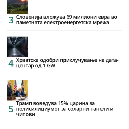
Словенија вложува 69 милиони евра во
паметната електроенергетска мрежа
Хрватска одобри приклучување на дата-
центар од 1 GW
Трамп воведува 15% царина за
полисилициумот за соларни панели и
чипови