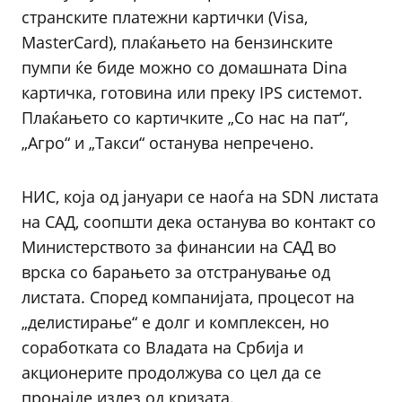
странските платежни картички (Visa,
MasterCard), плаќањето на бензинските
пумпи ќе биде можно со домашната Dina
картичка, готовина или преку IPS системот.
Плаќањето со картичките „Со нас на пат“,
„Агро“ и „Такси“ останува непречено.
НИС, која од јануари се наоѓа на SDN листата
на САД, соопшти дека останува во контакт со
Министерството за финансии на САД во
врска со барањето за отстранување од
листата. Според компанијата, процесот на
„делистирање“ е долг и комплексен, но
соработката со Владата на Србија и
акционерите продолжува со цел да се
пронајде излез од кризата.