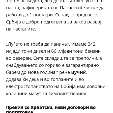
Тој објасни дека, без дополнителен увоз на
нафта, рафинеријата во Панчево ќе може да
работи до 1 ноември. Сепак, според него,
Србија е добро подготвена за ваков развој
на настаните.
„Луѓето не треба да паничат. Имаме 342
илјади тони дизел и 66 илјади тони бензин
во резерви. Сите складишта се преполни, а
снабдувањето со гориво е загарантирано
барем до Нова година,“ рече
Вучиќ
,
додавајќи дека и во топланите и во
Електростопанството на Србија има доволни
количини мазут за зимскиот период.
Прекин со Хрватска, нови договори во
подготовка