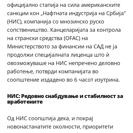
официјално стапија на сила американските
санкции кон „Нафтната индустрија на Србија“
(НИС), компанија со мнозинско руско
сопствеништво. Канцеларијата за контрола
на странски средства (OFAC) на
Министерството за финансии на САД не ја
продолжи специјалната лиценца што ѝ
овозможуваше на НИС непречено деловно
работење, потврди компанијата во
соопштение издадено во 6 часот изутрина.
НИС: Редовно снабдување и стабилност за
вработените
Од НИС соопштија дека, и покрај
новонастанатите околности, приоритети