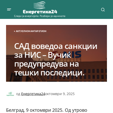
АКТУЕЛНО
НАФТА
РЕГИОН
САД воведоа санкции
за НИС – Вучиќ
предупредува на
тешки последици.
од
Енергетика24
октомври 9, 2025
Белград, 9 октомври 2025. Од утрово