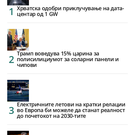
Хрватска одобри приклучување на дата-
центар од 1 GW
Трамп воведува 15% царина за
полисилициумот за соларни панели и
чипови
Електричните летови на кратки релации
во Европа би можеле да станат реалност
до почетокот на 2030-тите