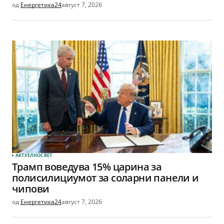
од
Енергетика24
август 7, 2026
АКТУЕЛНО
СВЕТ
Трамп воведува 15% царина за
полисилициумот за соларни панели и
чипови
од
Енергетика24
август 7, 2026