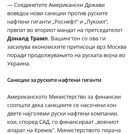
— Соединетите Американски Држави
воведоа нови санкции против руските
нафтени гиганти „Роснефт“ и „Лукоил“,
првпат во вториот мандат на претседателот
Доналд Трамп
. Вашингтон со ова ги
засилува економските притисоци врз Москва
поради продолжувањето на руската војна во
Украина.
Санкции за руските нафтени гиганти
Американското Министерство за финансии
соопшти дека санкциите се насочени кон
двете најголеми руски нафтени компании,
кои, според САД, го финансираат „воениот
апарат на Кремљ“. Министерството порача