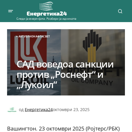
АКТУЕЛНО
НАФТА
СВЕТ
САД воведоа санкции
против „Роснефт“ и
„Лукоил“
од
Енергетика24
октомври 23, 2025
Вашингтон. 23 октомври 2025 (Ројтерс/РБК)