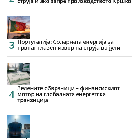
струја и ако запре производството Кршко
Португалија: Соларната енергија за
првпат главен извор на струја во јули
Зелените обврзници – финансискиот
мотор на глобалната енергетска
транзиција