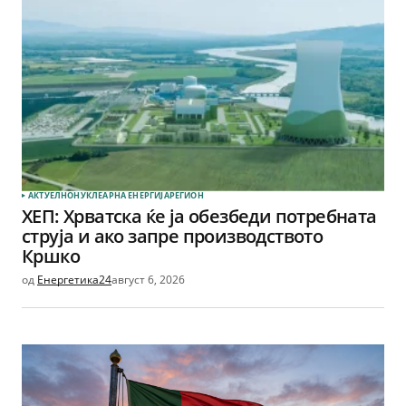
АКТУЕЛНО
НУКЛЕАРНА ЕНЕРГИЈА
РЕГИОН
ХЕП: Хрватска ќе ја обезбеди потребната
струја и ако запре производството
Кршко
од
Енергетика24
август 6, 2026