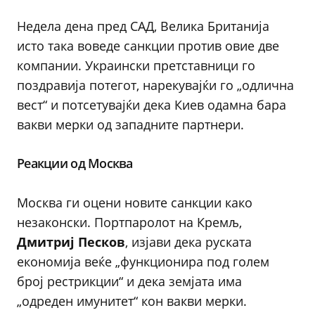
Недела дена пред САД, Велика Британија
исто така воведе санкции против овие две
компании. Украински претставници го
поздравија потегот, нарекувајќи го „одлична
вест“ и потсетувајќи дека Киев одамна бара
вакви мерки од западните партнери.
Реакции од Москва
Москва ги оцени новите санкции како
незаконски. Портпаролот на Кремљ,
Дмитриј Песков
, изјави дека руската
економија веќе „функционира под голем
број рестрикции“ и дека земјата има
„одреден имунитет“ кон вакви мерки.