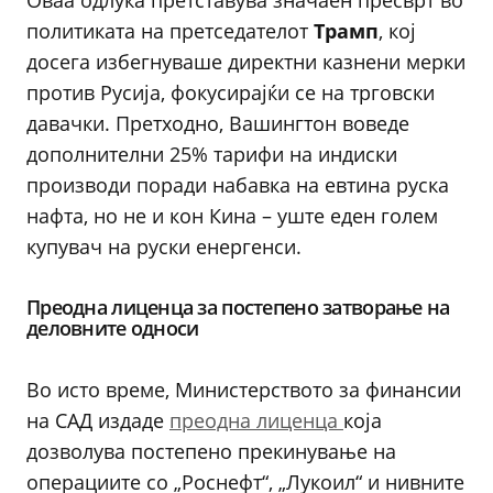
Оваа одлука претставува значаен пресврт во
политиката на претседателот
Трамп
, кој
досега избегнуваше директни казнени мерки
против Русија, фокусирајќи се на трговски
давачки. Претходно, Вашингтон воведе
дополнителни 25% тарифи на индиски
производи поради набавка на евтина руска
нафта, но не и кон Кина – уште еден голем
купувач на руски енергенси.
Преодна лиценца за постепено затворање на
деловните односи
Во исто време, Министерството за финансии
на САД издаде
преодна лиценца
која
дозволува постепено прекинување на
операциите со „Роснефт“, „Лукоил“ и нивните