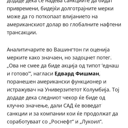
додаде дека се надева санкциите да бидат
привремени, бидејќи долготрајните мерки
може да го поткопаат влијанието на
американскиот долар во глобалните нафтени
трансакции.
Аналитичарите во Вашингтон ги оценија
мерките како значаен, но задоцнет потег.
„Ова не смее да биде акција од типот ‘еднаш
и готово’“, нагласи
Едвард Фишман
,
поранешен американски функционер и
истражувач на Универзитетот Колумбија. Тој
додаде дека следниот чекор ќе биде од
клучно значење, дали САД ќе воведат
санкции и за компании кои ќе продолжат да
соработуваат со „Роснефт“ и „Лукоил“.