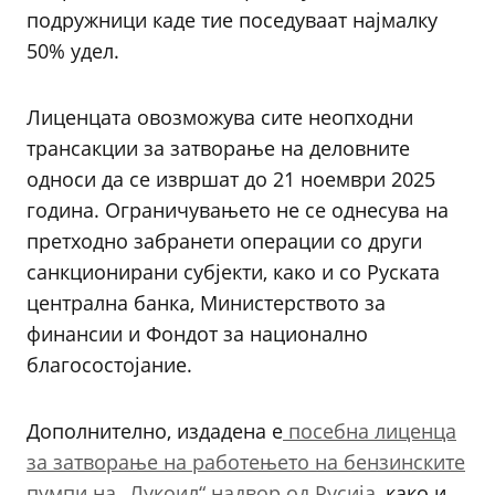
подружници каде тие поседуваат најмалку
50% удел.
Лиценцата овозможува сите неопходни
трансакции за затворање на деловните
односи да се извршат до 21 ноември 2025
година. Ограничувањето не се однесува на
претходно забранети операции со други
санкционирани субјекти, како и со Руската
централна банка, Министерството за
финансии и Фондот за национално
благосостојание.
Дополнително, издадена е
посебна лиценца
за затворање на работењето на бензинските
пумпи на „Лукоил“ надвор од Русија
, како и