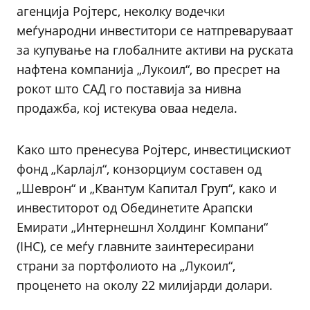
агенција Ројтерс, неколку водечки
меѓународни инвеститори се натпреваруваат
за купување на глобалните активи на руската
нафтена компанија „Лукоил“, во пресрет на
рокот што САД го поставија за нивна
продажба, кој истекува оваа недела.
Како што пренесува Ројтерс, инвестицискиот
фонд „Карлајл“, конзорциум составен од
„Шеврон“ и „Квантум Капитал Груп“, како и
инвеститорот од Обединетите Арапски
Емирати „Интернешнл Холдинг Компани“
(IHC), се меѓу главните заинтересирани
страни за портфолиото на „Лукоил“,
проценето на околу 22 милијарди долари.