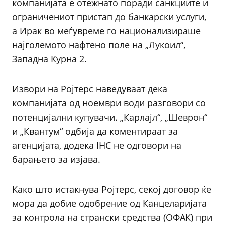
компанијата е отежнато поради санкциите и
ограничениот пристап до банкарски услуги,
а Ирак во меѓувреме го национализираше
најголемото нафтено поле на „Лукоил“,
Западна Курна 2.
Извори на Ројтерс наведуваат дека
компанијата од ноември води разговори со
потенцијални купувачи. „Карлајл“, „Шеврон“
и „Квантум“ одбија да коментираат за
агенцијата, додека IHC не одговори на
барањето за изјава.
Како што истакнува Ројтерс, секој договор ќе
мора да добие одобрение од Канцеларијата
за контрола на странски средства (ОФАК) при