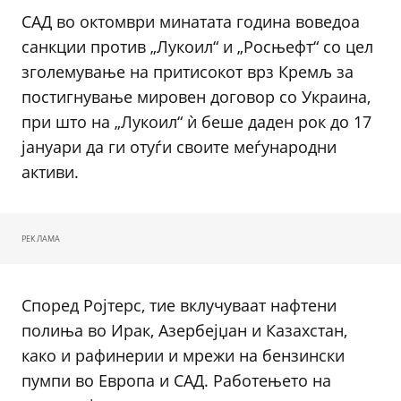
САД во октомври минатата година воведоа
санкции против „Лукоил“ и „Росњефт“ со цел
зголемување на притисокот врз Кремљ за
постигнување мировен договор со Украина,
при што на „Лукоил“ ѝ беше даден рок до 17
јануари да ги отуѓи своите меѓународни
активи.
РЕКЛАМА
Според Ројтерс, тие вклучуваат нафтени
полиња во Ирак, Азербејџан и Казахстан,
како и рафинерии и мрежи на бензински
пумпи во Европа и САД. Работењето на