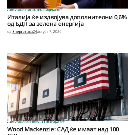
АКТУЕЛНО
ЗЕЛЕНА ТРАНЗИЦИЈА
СВЕТ
Италија ќе издвојува дополнителни 0,6%
од БДП за зелена енергија
од
Енергетика24
август 7, 2026
АКТУЕЛНО
ЕЛЕКТРИЧНА ЕНЕРГИЈА
СВЕТ
Wood Mackenzie: САД ќе имаат над 100