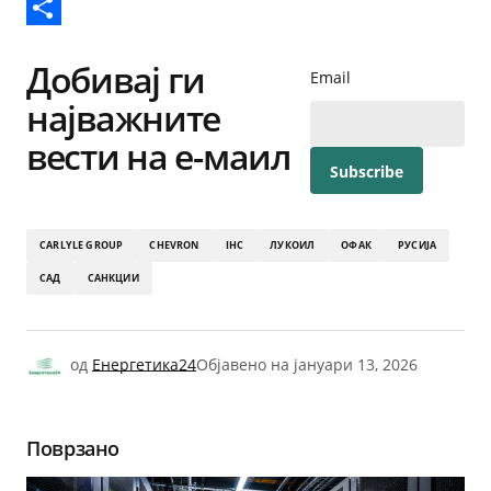
Reddit
Share
Добивај ги
Email
најважните
вести на е-маил
CARLYLE GROUP
CHEVRON
IHC
ЛУКОИЛ
ОФАК
РУСИЈА
САД
САНКЦИИ
од
Енергетика24
Објавено на
јануари 13, 2026
Поврзано