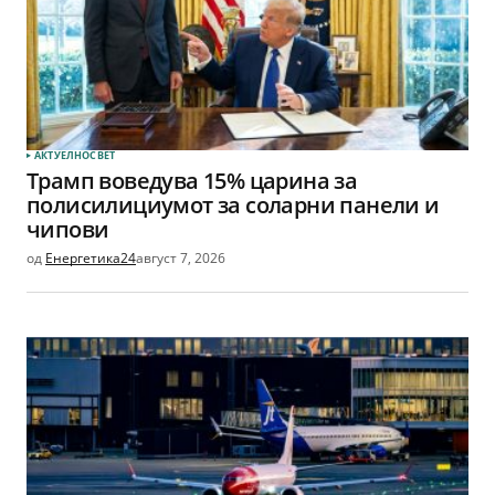
АКТУЕЛНО
СВЕТ
Трамп воведува 15% царина за
полисилициумот за соларни панели и
чипови
од
Енергетика24
август 7, 2026