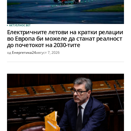
АКТУЕЛНО
СВЕТ
Електричните летови на кратки релации
во Европа би можеле да станат реалност
до почетокот на 2030-тите
од
Енергетика24
август 7, 2026