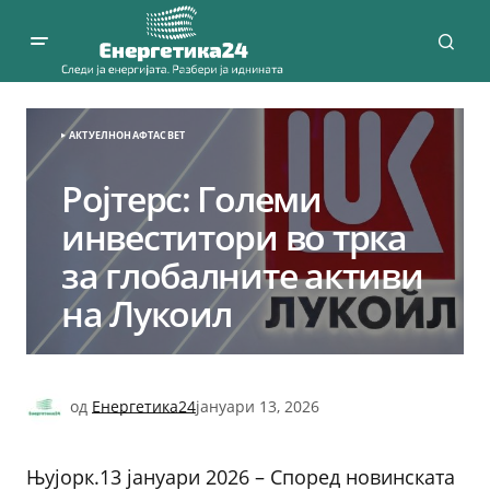
АКТУЕЛНО
НАФТА
СВЕТ
Ројтерс: Големи
инвеститори во трка
за глобалните активи
на Лукоил
од
Енергетика24
јануари 13, 2026
Њујорк.13 јануари 2026 – Според новинската