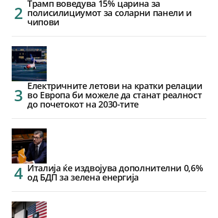
Трамп воведува 15% царина за
полисилициумот за соларни панели и
чипови
Електричните летови на кратки релации
во Европа би можеле да станат реалност
до почетокот на 2030-тите
Италија ќе издвојува дополнителни 0,6%
од БДП за зелена енергија