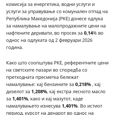
комисија за енергетика, водни услуги и
услуги за управување со комунален отпад на
Република Македонија (РКЕ) донесе одлука
за намалување на малопродажните цени на
нафтените деривати, во просек за
0,14
% во
однос на одлуката од 2 февруари 2026
година.
Како што соопштува РКЕ, референтните цени
на светските пазари во споредба со
претходната пресметка бележат
намалување: кај бензините за
0,218%
, кај
дизелот за
1,208%
, кај екстра лесното масло
за
1,401%
, како и кај мазутот, каде
намалувањето изнесува
1,401%
. Во истиот
период, курсот на денарот во однос на