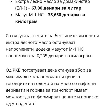
Екстра лесно масло за домаќинство
(ЕЛ-1) –
67,00 денари за литар
Мазут М-1 НС –
33,650 денари за
килограм
Со одлуката, цените на бензините, дизелот и
екстра лесното масло остануваат
непроменети, додека мазутот М-1 НС
поевтинува за 0,235 денари по килограм.
Од РКЕ потсетуваат дека станува збор за
максимални малопродажни цени, а
трговците на големо и на мало со нафтени
деривати и горива за транспорт имаат
можност да ги формираат цените и пониско
од утврдените.