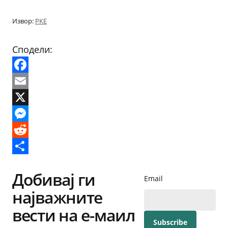
Извор:
РКЕ
Сподели:
Facebook
Email
X
Messenger
Reddit
Share
Добивај ги
Email
најважните
вести на е-маил