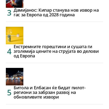
Дамијанос: Кипар станува нов извор на
гас за Европа од 2028 година
Екстремните горештини и сушата ги
зголемија цените на струјата во делови
од Европа
Битола и Елбасан ќе бидат пилот-
региони за забрзан развој на
обновливите извори