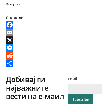
Извор:
РКЕ
Сподели:
Facebook
Email
X
Messenger
Reddit
Share
Добивај ги
Email
најважните
вести на е-маил