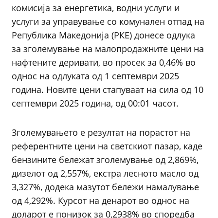
комисија за енергетика, водни услуги и
услуги за управување со комунален отпад на
Република Македонија (РКЕ) донесе одлука
за зголемување на малопродажните цени на
нафтените деривати, во просек за 0,46% во
однос на одлуката од 1 септември 2025
година. Новите цени стапуваат на сила од 10
септември 2025 година, од 00:01 часот.
Зголемувањето е резултат на порастот на
референтните цени на светскиот пазар, каде
бензините бележат зголемување од 2,869%,
дизелот од 2,557%, екстра лесното масло од
3,327%, додека мазутот бележи намалување
од 4,292%. Курсот на денарот во однос на
доларот е понизок за 0,2938% во споредба