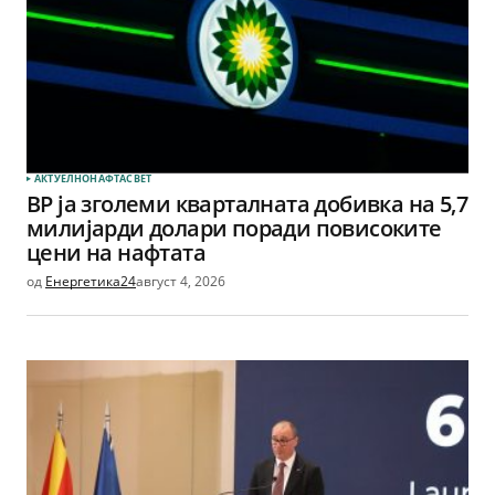
АКТУЕЛНО
НАФТА
СВЕТ
BP ја зголеми кварталната добивка на 5,7
милијарди долари поради повисоките
цени на нафтата
од
Енергетика24
август 4, 2026