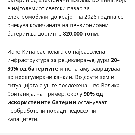
е најголемиот светски пазар за
електромобили, до крајот на 2026 година се
очекува количината на пензионирани
батерии да достигне
820.000 тони
.
Иако Кина располага со најразвиена
инфраструктура за рециклирање, дури
20–
30% од батериите
и понатаму завршуваат
во нерегулирани канали. Во други земји
ситуацијата е уште посложена – во Велика
Британија, на пример, околу
90% од
искористените батерии
остануваат
необработени поради недоволни
капацитети.