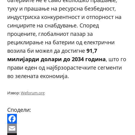
батериите не е само еколошко прашање,
туку и прашање на ресурсна безбедност,
индустриска конкурентност и отпорност на
синџирите на снабдување. Според
процените, глобалниот пазар за
рециклирање на батерии од електрични
возила би можел да достигне
91,7
милијарди долари до 2034 година
, што го
прави еден од најбрзорастечките сегменти
во зелената економија.
Извор:
Weforum.org
Сподели:
Facebook