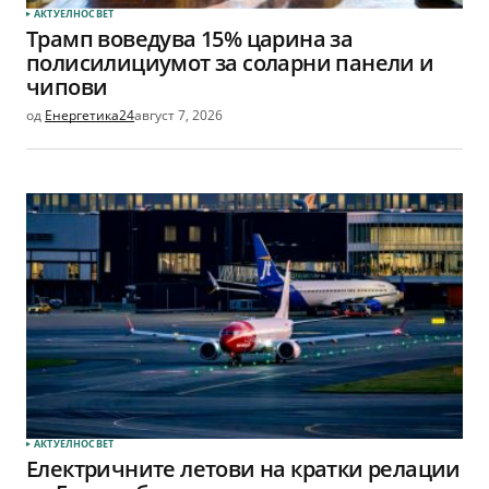
АКТУЕЛНО
СВЕТ
Трамп воведува 15% царина за
полисилициумот за соларни панели и
чипови
од
Енергетика24
август 7, 2026
АКТУЕЛНО
СВЕТ
Електричните летови на кратки релации