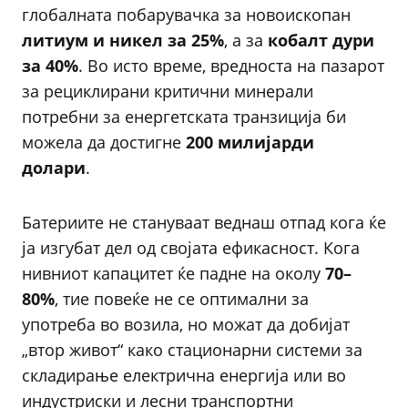
глобалната побарувачка за новоископан
литиум и никел за 25%
, а за
кобалт дури
за 40%
. Во исто време, вредноста на пазарот
за рециклирани критични минерали
потребни за енергетската транзиција би
можела да достигне
200 милијарди
долари
.
Батериите не стануваат веднаш отпад кога ќе
ја изгубат дел од својата ефикасност. Кога
нивниот капацитет ќе падне на околу
70–
80%
, тие повеќе не се оптимални за
употреба во возила, но можат да добијат
„втор живот“ како стационарни системи за
складирање електрична енергија или во
индустриски и лесни транспортни