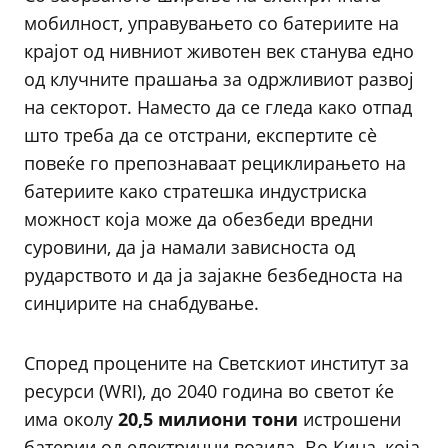
мобилност, управувањето со батериите на
крајот од нивниот животен век станува едно
од клучните прашања за одржливиот развој
на секторот. Наместо да се гледа како отпад
што треба да се отстрани, експертите сè
повеќе го препознаваат рециклирањето на
батериите како стратешка индустриска
можност која може да обезбеди вредни
суровини, да ја намали зависноста од
рударството и да ја зајакне безбедноста на
синџирите на снабдување.
Според процените на Светскиот институт за
ресурси (WRI), до 2040 година во светот ќе
има околу
20,5 милиони тони
истрошени
батерии од електрични возила. Во Кина, која