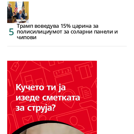
Трамп воведува 15% царина за
полисилициумот за соларни панели и
чипови