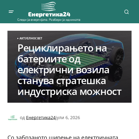
АКТУЕЛНО
СВЕТ
Рециклирањето на
батериите од
електрични возила
станува стратешка
индустриска можност
од
Енергетика24
јули 6, 2026
Со забрзаното ширење на електричната