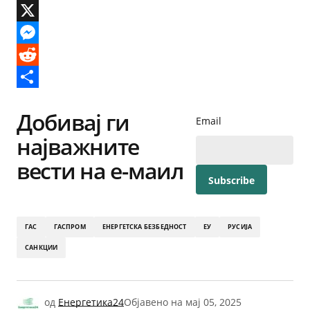
Email
X
Messenger
Reddit
Share
Добивај ги
Email
најважните
вести на е-маил
ГАС
ГАСПРОМ
ЕНЕРГЕТСКА БЕЗБЕДНОСТ
ЕУ
РУСИЈА
САНКЦИИ
од
Енергетика24
Објавено на
мај 05, 2025