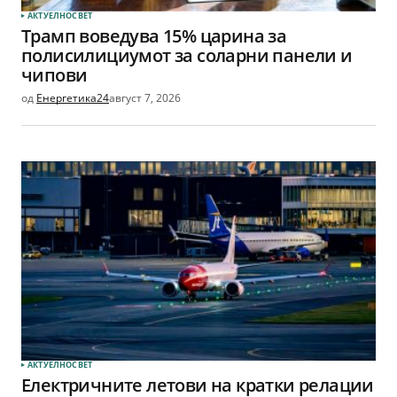
АКТУЕЛНО
СВЕТ
Трамп воведува 15% царина за
полисилициумот за соларни панели и
чипови
од
Енергетика24
август 7, 2026
АКТУЕЛНО
СВЕТ
Електричните летови на кратки релации