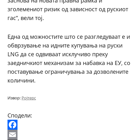
заснова на новата правна рамка и
зголемениот ризик од зависност од рускиот
гас“, вели тој.
Една од можностите што се разгледуваат е и
обврзување на идните купувања на руски
LNG да се одвиваат исклучиво преку
заедничкиот механизам за набавка на ЕУ, со
поставување ограничувања за дозволените
количини.
Извор:
Ројтерс
Сподели:
Facebook