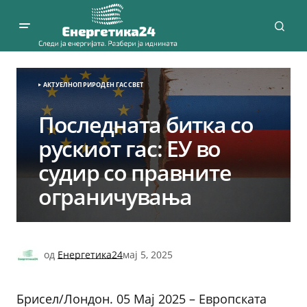
АКТУЕЛНО
ПРИРОДЕН ГАС
СВЕТ
Последната битка со
рускиот гас: ЕУ во
судир со правните
ограничувања
од
Енергетика24
мај 5, 2025
Брисел/Лондон. 05 Мај 2025 – Европската