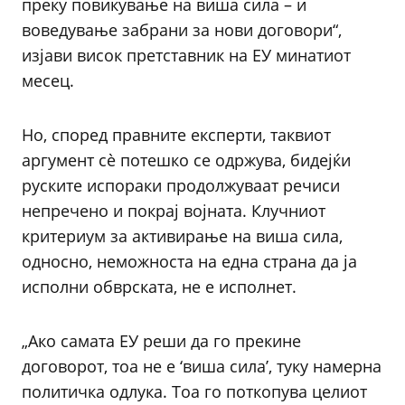
преку повикување на виша сила – и
воведување забрани за нови договори“,
изјави висок претставник на ЕУ минатиот
месец.
Но, според правните експерти, таквиот
аргумент сè потешко се одржува, бидејќи
руските испораки продолжуваат речиси
непречено и покрај војната. Клучниот
критериум за активирање на виша сила,
односно, неможноста на една страна да ја
исполни обврската, не е исполнет.
„Ако самата ЕУ реши да го прекине
договорот, тоа не е ‘виша сила’, туку намерна
политичка одлука. Тоа го поткопува целиот