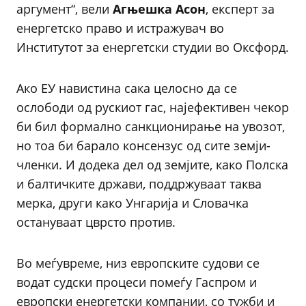
аргумент“, вели
Агњешка Асон
, експерт за
енергетско право и истражувач во
Институтот за енергетски студии во Оксфорд.
Ако ЕУ навистина сака целосно да се
ослободи од рускиот гас, најефективен чекор
би бил формално санкционирање на увозот,
но тоа би барало консензус од сите земји-
членки. И додека дел од земјите, како Полска
и балтичките држави, поддржуваат таква
мерка, други како Унгарија и Словачка
остануваат цврсто против.
Во меѓувреме, низ европските судови се
водат судски процеси помеѓу Гаспром и
европски енергетски компании, со тужби и