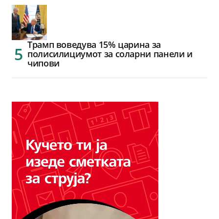
Трамп воведува 15% царина за
полисилициумот за соларни панели и
чипови