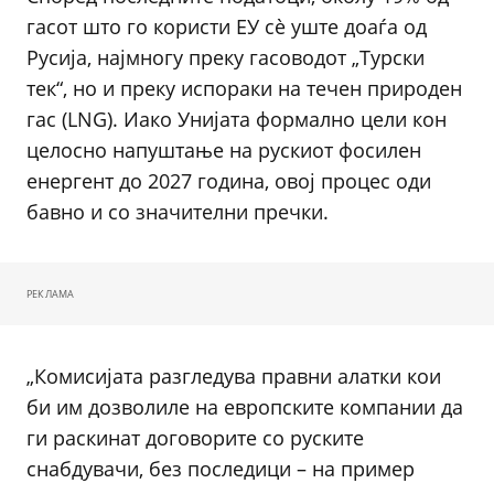
гасот што го користи ЕУ сè уште доаѓа од
Русија, најмногу преку гасоводот „Турски
тек“, но и преку испораки на течен природен
гас (LNG). Иако Унијата формално цели кон
целосно напуштање на рускиот фосилен
енергент до 2027 година, овој процес оди
бавно и со значителни пречки.
РЕКЛАМА
„Комисијата разгледува правни алатки кои
би им дозволиле на европските компании да
ги раскинат договорите со руските
снабдувачи, без последици – на пример