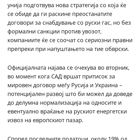
унија подготвува нова стратегија со која ќе
се обиде да ги раскине преостанатите
договори за снабдување со руски гас, но без
формални санкции против увозот,
компаниите ќе се соочат со сериозни правни
препреки при напуштањето на тие обврски.
Официјалната најава се очекува во вторник,
во момент кога САД вршат притисок за
мировен договор меѓу Русија и Украина –
потенцијален развој што би можел да доведе
до делумна нормализација на односите и
евентуално враќање на рускиот енергетски
извоз на европскиот пазар.
Според последните податоци, околу 19% од