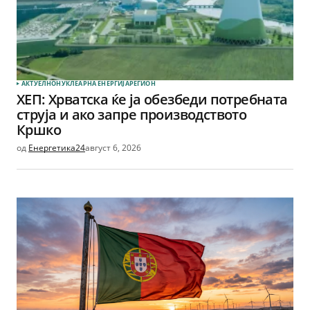
АКТУЕЛНО
НУКЛЕАРНА ЕНЕРГИЈА
РЕГИОН
ХЕП: Хрватска ќе ја обезбеди потребната
струја и ако запре производството
Кршко
од
Енергетика24
август 6, 2026