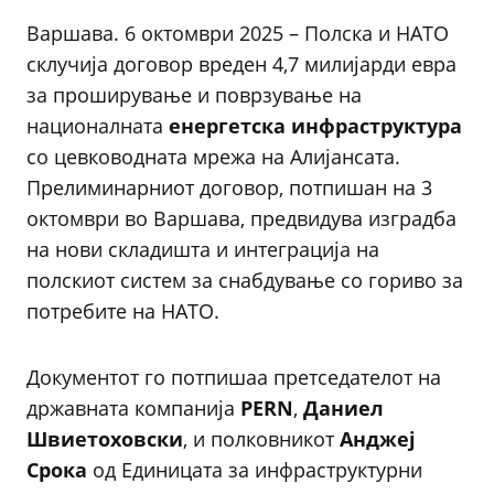
Варшава. 6 октомври 2025 – Полска и НАТО
склучија договор вреден 4,7 милијарди евра
за проширување и поврзување на
националната
енергетска инфраструктура
со цевководната мрежа на Алијансата.
Прелиминарниот договор, потпишан на 3
октомври во Варшава, предвидува изградба
на нови складишта и интеграција на
полскиот систем за снабдување со гориво за
потребите на НАТО.
Документот го потпишаа претседателот на
државната компанија
PERN
,
Даниел
Швиетоховски
, и полковникот
Анджеј
Срoка
од Единицата за инфраструктурни