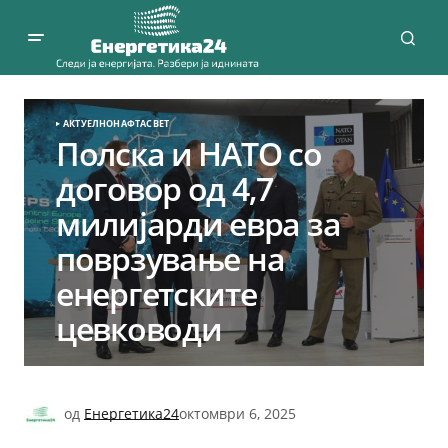
АКТУЕЛНО
НАФТА
СВЕТ
Полска и НАТО со
договор од 4,7
милијарди евра за
поврзување на
енергетските
цевководи
од
Енергетика24
октомври 6, 2025