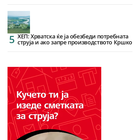
ХЕП: Хрватска ќе ја обезбеди потребната
струја и ако запре производството Кршко