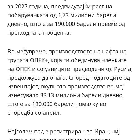
за 2027 година, предвидувајќи раст на
побарувачката од 1,73 милиони барели
дневно, што е за 190.000 барели повеќе од
претходната проценка.
Во меѓувреме, производството на нафта на
групата ОПЕК+, која ги обединува членките
на ОПЕК и сојузниците предводени од Русија,
продолжува да опаѓа. Според податоците од
извештајот, вкупното производство во мај
изнесувало 33,13 милиони барели дневно,
што е за 190.000 барели помалку во
споредба со април.
Најголем пад е регистриран во Иран, чиј