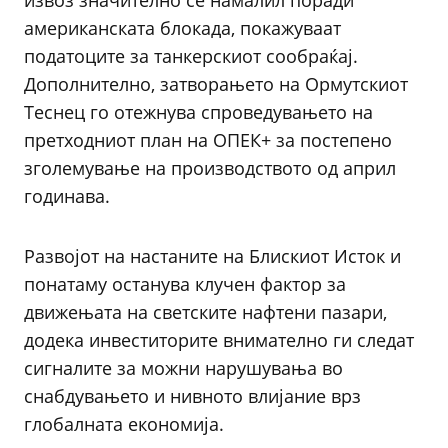
извоз значително се намалил поради
американската блокада, покажуваат
податоците за танкерскиот сообраќај.
Дополнително, затворањето на Ормутскиот
Теснец го отежнува спроведувањето на
претходниот план на ОПЕК+ за постепено
зголемување на производството од април
годинава.
Развојот на настаните на Блискиот Исток и
понатаму останува клучен фактор за
движењата на светските нафтени пазари,
додека инвеститорите внимателно ги следат
сигналите за можни нарушувања во
снабдувањето и нивното влијание врз
глобалната економија.