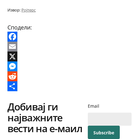
Извор:
Ројтерс
Сподели:
Facebook
Email
X
Messenger
Reddit
Share
Добивај ги
Email
најважните
вести на е-маил