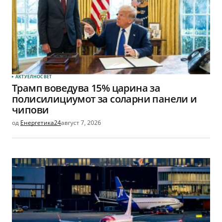
АКТУЕЛНО
СВЕТ
Трамп воведува 15% царина за
полисилициумот за соларни панели и
чипови
од
Енергетика24
август 7, 2026