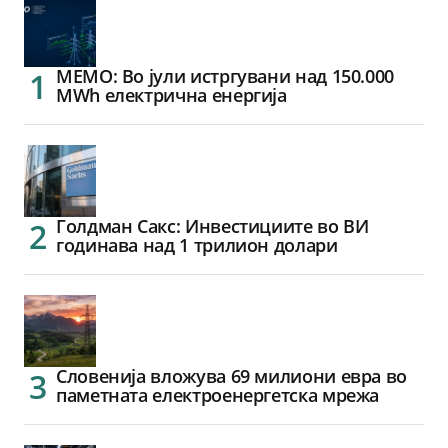
МЕМО: Во јули истргувани над 150.000
MWh електрична енергија
Голдман Сакс: Инвестициите во ВИ
годинава над 1 трилион долари
Словенија вложува 69 милиони евра во
паметната електроенергетска мрежа