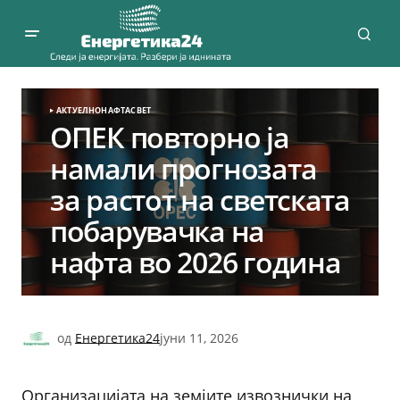
АКТУЕЛНО
НАФТА
СВЕТ
ОПЕК повторно ја
намали прогнозата
за растот на светската
побарувачка на
нафта во 2026 година
од
Енергетика24
јуни 11, 2026
Организацијата на земјите извознички на