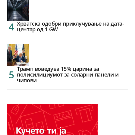
Хрватска одобри приклучување на дата-
центар од 1 GW
Трамп воведува 15% царина за
полисилициумот за соларни панели и
чипови